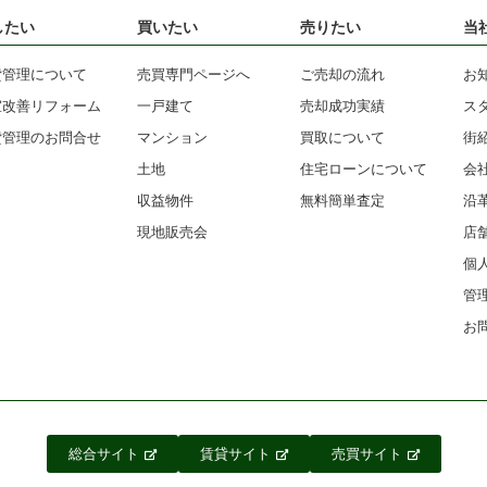
したい
買いたい
売りたい
当
貸管理について
売買専門ページへ
ご売却の流れ
お
室改善リフォーム
一戸建て
売却成功実績
ス
貸管理のお問合せ
マンション
買取について
街
土地
住宅ローンについて
会
収益物件
無料簡単査定
沿
現地販売会
店
個
管
お
総合サイト
賃貸サイト
売買サイト