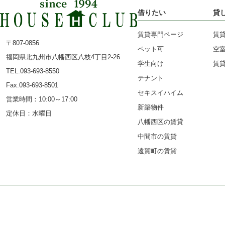
借りたい
貸
賃貸専門ページ
賃
〒807-0856
ペット可
空
福岡県北九州市八幡西区八枝4丁目2-26
学生向け
賃
TEL.093-693-8550
テナント
Fax.093-693-8501
セキスイハイム
営業時間：10:00～17:00
新築物件
定休日：水曜日
八幡西区の賃貸
中間市の賃貸
遠賀町の賃貸