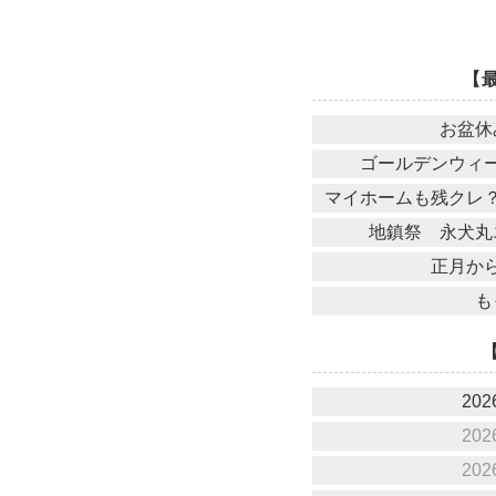
【
お盆休
ゴールデンウィ
マイホームも残クレ
地鎮祭 永犬丸
正月か
も
202
202
202