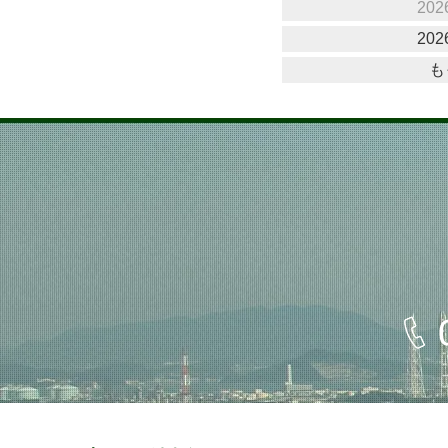
202
202
も