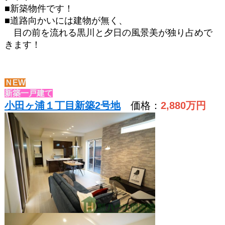
■新築物件です！
■道路向かいには建物が無く、
目の前を流れる黒川と夕日の風景美が独り占めで
きます！
ＮEW
新築一戸建て
小田ヶ浦１丁目新築2号地
価格：
2,880
万円