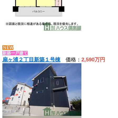
ＮEW
新築一戸建て
扇ヶ浦２丁目新築１号棟
価格：
2,590
万円