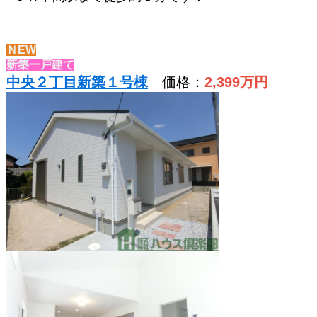
ＮEW
新築一戸建て
中央２丁目新築１号棟
価格：
2,399
万円