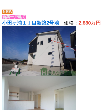
ＮEW
新築一戸建て
小田ヶ浦１丁目新築2号地
価格：
2,880
万円