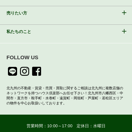
売りたい方
私たちのこと
FOLLOW US
北九州の不動産・賃貸・売買・買取に関するご相談は北九州に複数店舗の
ネットワークを持つハウス倶楽部へお任せ下さい！北九州市八幡西区・中
間市・直方市・鞍手町・水巻町・遠賀町・岡垣町・芦屋町・若松区エリア
の物件を中心お取扱いしております。
営業時間：10:00～17:00 定休日：水曜日