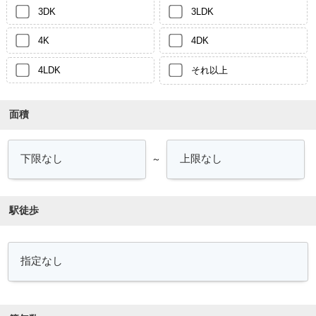
3DK
3LDK
4K
4DK
4LDK
それ以上
面積
～
駅徒歩