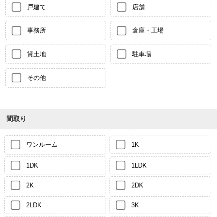
戸建て
店舗
事務所
倉庫・工場
貸土地
駐車場
その他
間取り
ワンルーム
1K
1DK
1LDK
2K
2DK
2LDK
3K