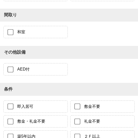
間取り
和室
その他設備
AED付
条件
即入居可
敷金不要
敷金・礼金不要
礼金不要
築5年以内
２Ｆ以上