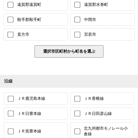
遠賀郡遠賀町
遠賀郡水巻町
鞍手郡鞍手町
中間市
直方市
宮若市
沿線
ＪＲ鹿児島本線
ＪＲ香椎線
ＪＲ日豊本線
ＪＲ日田彦山線
北九州都市モノレール小
ＪＲ筑豊本線
倉線