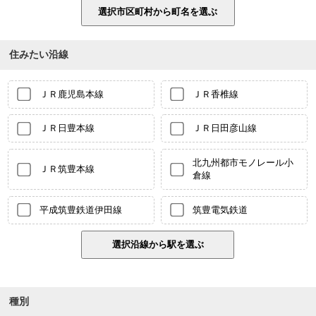
住みたい沿線
ＪＲ鹿児島本線
ＪＲ香椎線
ＪＲ日豊本線
ＪＲ日田彦山線
北九州都市モノレール小
ＪＲ筑豊本線
倉線
平成筑豊鉄道伊田線
筑豊電気鉄道
種別