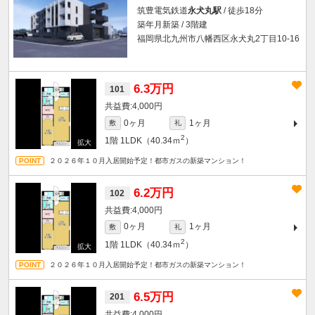
筑豊電気鉄道
永犬丸駅
/ 徒歩18分
築年月新築 / 3階建
福岡県北九州市八幡西区永犬丸2丁目10-16
6.3万円
101
4,000円
0ヶ月
1ヶ月
敷
礼
2
1階
1LDK（40.34ｍ
）
２０２６年１０月入居開始予定！都市ガスの新築マンション！
6.2万円
102
4,000円
0ヶ月
1ヶ月
敷
礼
2
1階
1LDK（40.34ｍ
）
２０２６年１０月入居開始予定！都市ガスの新築マンション！
6.5万円
201
4,000円