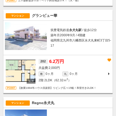
三ヶ森駅徒歩５分！ペット飼育相談ＯＫ！（犬・猫）
グランビュー華
マンション
筑豊電気鉄道
永犬丸駅
/ 徒歩12分
築年月2000年9月 / 4階建
福岡県北九州市八幡西区永犬丸東町3丁目5-
17
6.2万円
202
2,000円
0ヶ月
0ヶ月
敷
礼
2
2階
2LDK（62.32ｍ
）
【創業1994年ハウス倶楽部】リビング広々15帖！和室付き2LDK！
Regno永犬丸
マンション