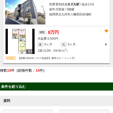
筑豊電気鉄道
永犬丸駅
/ 徒歩12分
築年月新築 / 3階建
福岡県北九州市八幡西区的場町
8万円
101
3,500円
0ヶ月
0ヶ月
敷
礼
2
1階
2LDK（59.82ｍ
）
【創業1994年ハウス倶楽部】都市ガス！ペット可♪
棟数
10
件 (総物件数：
14
件)
条件を絞り込む
賃料