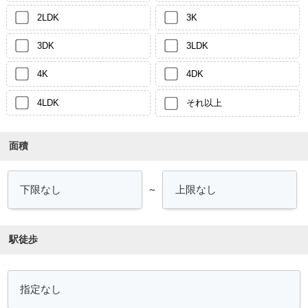
2LDK
3K
3DK
3LDK
4K
4DK
4LDK
それ以上
面積
～
駅徒歩