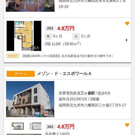
福岡県北九州市八幡西区永犬丸東町2丁目
19-19
4.8万円
202
0ヶ月
2ヶ月
敷
礼
2
2階
1LDK（39.95ｍ
）
【創業1994年ハウス倶楽部】永犬丸駅徒歩7分の都市ガス物件です♪
メゾン・ド・エスポワールＡ
アパート
筑豊電気鉄道
三ヶ森駅
/ 徒歩6分
築年月2013年3月 / 3階建
福岡県北九州市八幡西区三ケ森2丁目5-17
4.8万円
302
2,100円