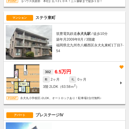
【ハウス倶楽部 本社】広々2ＬＤＫ！三ヶ森駅まで徒歩１分！
ステラ東町
マンション
筑豊電気鉄道
永犬丸駅
/ 徒歩10分
築年月2009年8月 / 3階建
福岡県北九州市八幡西区永犬丸東町1丁目7-
54
6.5万円
302
2ヶ月
0ヶ月
敷
礼
2
3階
2LDK（63.58ｍ
）
永犬丸小学校区♪2LDK、オートロックあり！駐車場2台付無料♪
プレステージⅣ
アパート