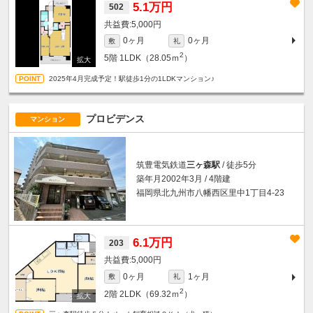
5.1万円
502
5,000円
0ヶ月
0ヶ月
敷
礼
2
5階
1LDK（28.05ｍ
）
2025年4月完成予定！駅徒歩1分の1LDKマンション♪
プロビデンス
マンション
筑豊電気鉄道
三ヶ森駅
/ 徒歩5分
築年月2002年3月 / 4階建
福岡県北九州市八幡西区里中1丁目4-23
6.1万円
203
5,000円
0ヶ月
1ヶ月
敷
礼
2
2階
2LDK（69.32ｍ
）