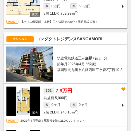
0万円
5.3万円
敷
礼
2
3階
1LDK（52.99ｍ
）
【ハウス倶楽部 本社】三ヶ森駅徒歩6分！周辺施設多数！
コンダクトレジデンスSANGAMORI
マンション
筑豊電気鉄道
三ヶ森駅
/ 徒歩1分
築年月2025年4月 / 6階建
福岡県北九州市八幡西区三ケ森2丁目10-3
7.9万円
201
5,000円
0ヶ月
0ヶ月
敷
礼
2
2階
2LDK（43.16ｍ
）
2025年4月完成！駅徒歩1分の2LDKマンション♪