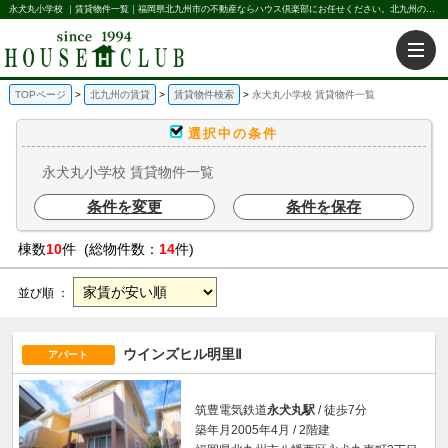
永犬丸小学校 ｜賃貸物件一覧｜福岡県北九州市の不動産ならハウス倶楽部にお任せください。北九州の賃貸・売買・不動産買取などを不動産に関することならなんでもお任せ。
TOPページ
北九州の賃貸
賃貸物件検索
永犬丸小学校 賃貸物件一覧
選択中の条件
永犬丸小学校 賃貸物件一覧
条件を変更
条件を保存
棟数
10
件 (総物件数：
14
件)
並び順 ：
ウインズヒル明里Ⅱ
アパート
筑豊電気鉄道
永犬丸駅
/ 徒歩7分
築年月2005年4月 / 2階建