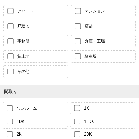
アパート
マンション
戸建て
店舗
事務所
倉庫・工場
貸土地
駐車場
その他
間取り
ワンルーム
1K
1DK
1LDK
2K
2DK