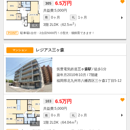
6.5万円
305
5,000円
0ヶ月
1ヶ月
敷
礼
2
3階
2LDK（62.5ｍ
）
駐車場1台付・2台目5000円！小型犬・猫飼育できます！
レジアス三ヶ森
マンション
筑豊電気鉄道
三ヶ森駅
/ 徒歩1分
築年月2010年10月 / 7階建
福岡県北九州市八幡西区三ケ森1丁目5-12
6.5万円
103
5,000円
0ヶ月
2ヶ月
敷
礼
2
1階
2LDK（64.04ｍ
）