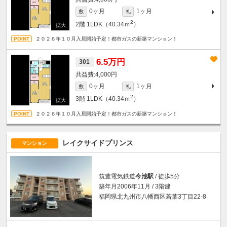
0ヶ月
1ヶ月
敷
礼
2
2階
1LDK（40.34ｍ
）
２０２６年１０月入居開始予定！都市ガスの新築マンション！
6.5万円
301
4,000円
0ヶ月
1ヶ月
敷
礼
2
3階
1LDK（40.34ｍ
）
２０２６年１０月入居開始予定！都市ガスの新築マンション！
レイクサイドプリンス
マンション
筑豊電気鉄道
今池駅
/ 徒歩5分
築年月2006年11月 / 3階建
福岡県北九州市八幡西区若葉3丁目22-8