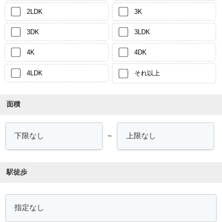
2LDK
3K
3DK
3LDK
4K
4DK
4LDK
それ以上
面積
～
駅徒歩