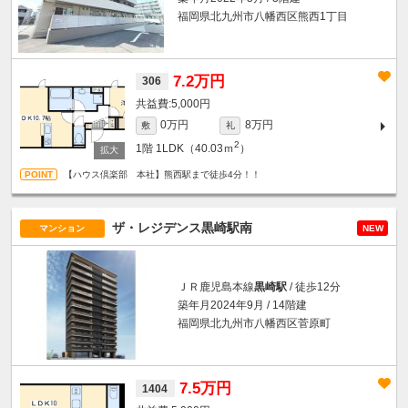
福岡県北九州市八幡西区熊西1丁目
7.2万円
306
5,000円
0万円
8万円
敷
礼
2
1階
1LDK（40.03ｍ
）
【ハウス倶楽部 本社】熊西駅まで徒歩4分！！
ザ・レジデンス黒崎駅南
マンション
NEW
ＪＲ鹿児島本線
黒崎駅
/ 徒歩12分
築年月2024年9月 / 14階建
福岡県北九州市八幡西区菅原町
7.5万円
1404