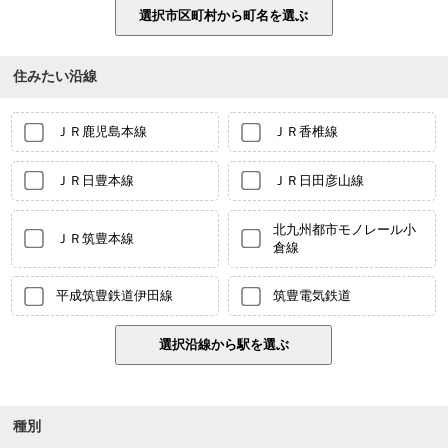
住みたい沿線
ＪＲ鹿児島本線
ＪＲ香椎線
ＪＲ日豊本線
ＪＲ日田彦山線
北九州都市モノレール小
ＪＲ筑豊本線
倉線
平成筑豊鉄道伊田線
筑豊電気鉄道
種別