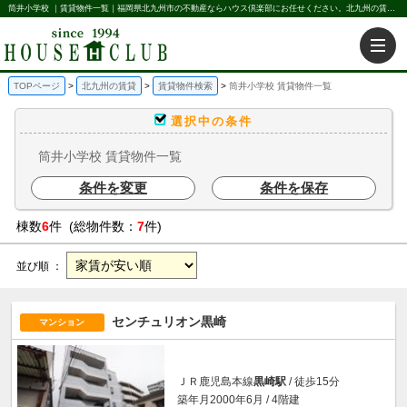
筒井小学校 ｜賃貸物件一覧｜福岡県北九州市の不動産ならハウス倶楽部にお任せください。北九州の賃貸・売買・不動産買取などを不動産に関することならなんでもお任せ。
TOPページ
北九州の賃貸
賃貸物件検索
筒井小学校 賃貸物件一覧
選択中の条件
筒井小学校 賃貸物件一覧
条件を変更
条件を保存
棟数
6
件 (総物件数：
7
件)
並び順 ：
センチュリオン黒崎
マンション
ＪＲ鹿児島本線
黒崎駅
/ 徒歩15分
築年月2000年6月 / 4階建