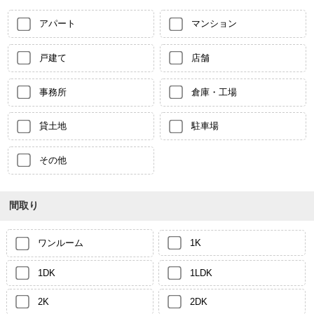
アパート
マンション
戸建て
店舗
事務所
倉庫・工場
貸土地
駐車場
その他
間取り
ワンルーム
1K
1DK
1LDK
2K
2DK