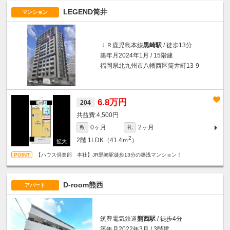
LEGEND筒井
マンション
ＪＲ鹿児島本線
黒崎駅
/ 徒歩13分
築年月2024年1月 / 15階建
福岡県北九州市八幡西区筒井町13-9
6.8万円
204
4,500円
0ヶ月
2ヶ月
敷
礼
2
2階
1LDK（41.4ｍ
）
【ハウス倶楽部 本社】JR黒崎駅徒歩13分の築浅マンション！
D-room熊西
アパート
筑豊電気鉄道
熊西駅
/ 徒歩4分
築年月2022年3月 / 3階建