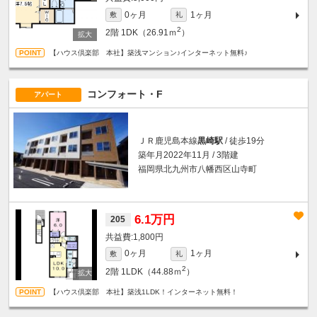
0ヶ月
1ヶ月
敷
礼
2
2階
1DK（26.91ｍ
）
【ハウス倶楽部 本社】築浅マンション♪インターネット無料♪
コンフォート・F
アパート
ＪＲ鹿児島本線
黒崎駅
/ 徒歩19分
築年月2022年11月 / 3階建
福岡県北九州市八幡西区山寺町
6.1万円
205
1,800円
0ヶ月
1ヶ月
敷
礼
2
2階
1LDK（44.88ｍ
）
【ハウス倶楽部 本社】築浅1LDK！インターネット無料！