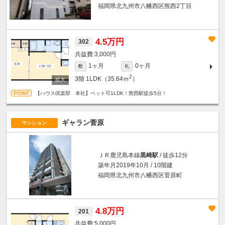
福岡県北九州市八幡西区熊西2丁目
4.5万円
302
3,000円
1ヶ月
0ヶ月
敷
礼
2
3階
1LDK（35.64ｍ
）
【ハウス倶楽部 本社】ペット可1LDK！熊西駅徒歩5分！
ギャラン菅原
マンション
ＪＲ鹿児島本線
黒崎駅
/ 徒歩12分
築年月2019年10月 / 10階建
福岡県北九州市八幡西区菅原町
4.8万円
201
5,000円