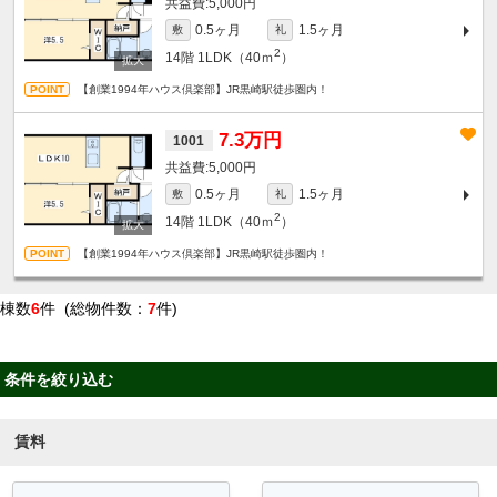
5,000円
0.5ヶ月
1.5ヶ月
敷
礼
2
14階
1LDK（40ｍ
）
【創業1994年ハウス倶楽部】JR黒崎駅徒歩圏内！
7.3万円
1001
5,000円
0.5ヶ月
1.5ヶ月
敷
礼
2
14階
1LDK（40ｍ
）
【創業1994年ハウス倶楽部】JR黒崎駅徒歩圏内！
棟数
6
件 (総物件数：
7
件)
条件を絞り込む
賃料