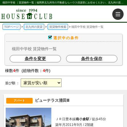
槻田中学校 ｜賃貸物件一覧｜福岡県北九州市の不動産ならハウス倶楽部にお任せください。北九州の賃貸・売買・不動産買取などを不動産に関することならなんでもお任せ。
TOPページ
北九州の賃貸
賃貸物件検索
槻田中学校 賃貸物件一覧
選択中の条件
槻田中学校 賃貸物件一覧
条件を変更
条件を保存
棟数
4
件 (総物件数：
4
件)
並び順 ：
ビューテラス清田Ⅲ
アパート
ＪＲ日豊本線
南小倉駅
/ 徒歩45分
築年月2011年9月 / 2階建