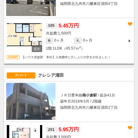
福岡県北九州市八幡東区清田4丁目
5.45万円
105
1,500円
0ヶ月
0ヶ月
敷
礼
2
1階
1LDK（45.57ｍ
）
【ハウス倶楽部 本社】人気物件に久しぶりの空きが出ました！
クレシア清田
アパート
ＪＲ日豊本線
南小倉駅
/ 徒歩41分
築年月2018年3月 / 2階建
福岡県北九州市八幡東区清田2丁目
5.95万円
201
3,500円