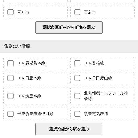
直方市
宮若市
住みたい沿線
ＪＲ鹿児島本線
ＪＲ香椎線
ＪＲ日豊本線
ＪＲ日田彦山線
北九州都市モノレール小
ＪＲ筑豊本線
倉線
平成筑豊鉄道伊田線
筑豊電気鉄道