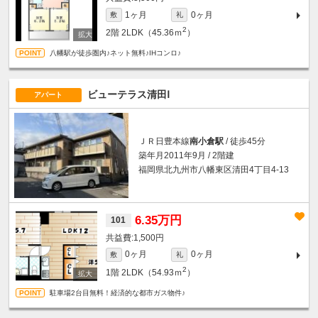
1ヶ月
0ヶ月
敷
礼
2
2階
2LDK（45.36ｍ
）
八幡駅が徒歩圏内♪ネット無料♪IHコンロ♪
ビューテラス清田Ⅰ
アパート
ＪＲ日豊本線
南小倉駅
/ 徒歩45分
築年月2011年9月 / 2階建
福岡県北九州市八幡東区清田4丁目4-13
6.35万円
101
1,500円
0ヶ月
0ヶ月
敷
礼
2
1階
2LDK（54.93ｍ
）
駐車場2台目無料！経済的な都市ガス物件♪