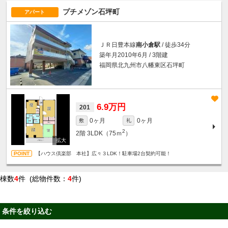
プチメゾン石坪町
アパート
ＪＲ日豊本線
南小倉駅
/ 徒歩34分
築年月2010年6月 / 3階建
福岡県北九州市八幡東区石坪町
6.9万円
201
0ヶ月
0ヶ月
敷
礼
2
2階
3LDK（75ｍ
）
【ハウス倶楽部 本社】広々３LDK！駐車場2台契約可能！
棟数
4
件 (総物件数：
4
件)
条件を絞り込む