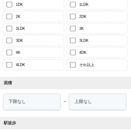
1DK
1LDK
2K
2DK
2LDK
3K
3DK
3LDK
4K
4DK
4LDK
それ以上
面積
～
駅徒歩