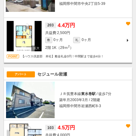
福岡県中間市中央2丁目5-39
4.4万円
203
2,500円
0ヶ月
0ヶ月
敷
礼
2
2階
1K（29ｍ
）
【ハウス倶楽部 本社】敷金礼金0円！中間駅まで徒歩4分！
セジュール岩瀬
アパート
ＪＲ筑豊本線
東水巻駅
/ 徒歩7分
築年月2003年3月 / 2階建
福岡県中間市岩瀬西町8-3
4.5万円
103
4,000円