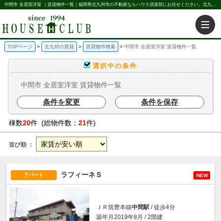
中間市 全居室洋室 ｜賃貸物件一覧｜福岡県北九州市の不動産ならハウス倶楽部にお任せください。北九州の賃貸・売買・不動産買取などを不動産に関することならなんでもお任せ。
TOPページ
北九州の賃貸
賃貸物件検索
中間市 全居室洋室 賃貸物件一覧
選択中の条件
中間市 全居室洋室 賃貸物件一覧
条件を変更
条件を保存
棟数
20
件 (総物件数：
21
件)
並び順 ：
ラフィーネＳ
アパート
NEW
ＪＲ筑豊本線
中間駅
/ 徒歩4分
築年月2019年8月 / 2階建