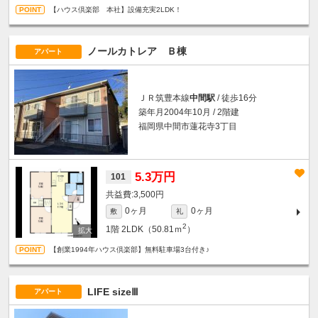
【ハウス倶楽部 本社】設備充実2LDK！
ノールカトレア Ｂ棟
アパート
ＪＲ筑豊本線
中間駅
/ 徒歩16分
築年月2004年10月 / 2階建
福岡県中間市蓮花寺3丁目
5.3万円
101
3,500円
0ヶ月
0ヶ月
敷
礼
2
1階
2LDK（50.81ｍ
）
【創業1994年ハウス倶楽部】無料駐車場3台付き♪
LIFE sizeⅢ
アパート