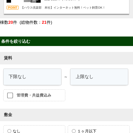
【ハウス倶楽部 本社】インターネット無料！ペット飼育OK！
棟数
20
件 (総物件数：
21
件)
条件を絞り込む
賃料
～
管理費・共益費込み
敷金
なし
１ヶ月以下