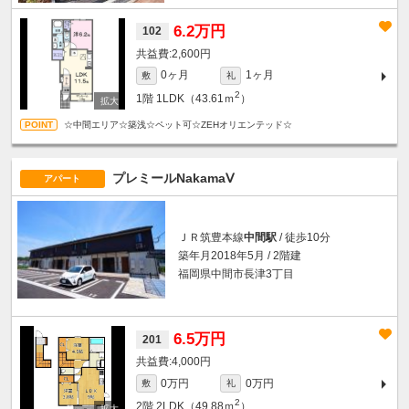
6.2万円
102
2,600円
0ヶ月
1ヶ月
敷
礼
2
1階
1LDK（43.61ｍ
）
☆中間エリア☆築浅☆ペット可☆ZEHオリエンテッド☆
プレミールNakamaⅤ
アパート
ＪＲ筑豊本線
中間駅
/ 徒歩10分
築年月2018年5月 / 2階建
福岡県中間市長津3丁目
6.5万円
201
4,000円
0万円
0万円
敷
礼
2
2階
2LDK（49.88ｍ
）