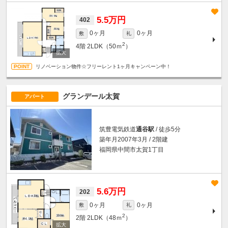
5.5万円
402
0ヶ月
0ヶ月
敷
礼
2
4階
2LDK（50ｍ
）
リノベーション物件☆フリーレント1ヶ月キャンペーン中！
グランデール太賀
アパート
筑豊電気鉄道
通谷駅
/ 徒歩5分
築年月2007年3月 / 2階建
福岡県中間市太賀1丁目
5.6万円
202
0ヶ月
0ヶ月
敷
礼
2
2階
2LDK（48ｍ
）