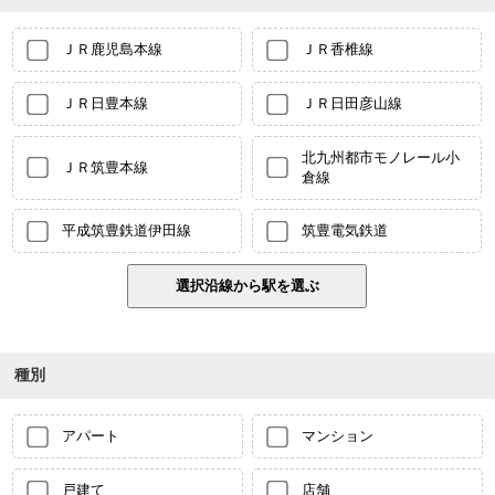
ＪＲ鹿児島本線
ＪＲ香椎線
ＪＲ日豊本線
ＪＲ日田彦山線
北九州都市モノレール小
ＪＲ筑豊本線
倉線
平成筑豊鉄道伊田線
筑豊電気鉄道
種別
アパート
マンション
戸建て
店舗