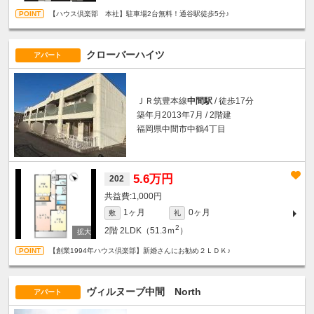
【ハウス倶楽部 本社】駐車場2台無料！通谷駅徒歩5分♪
クローバーハイツ
アパート
ＪＲ筑豊本線
中間駅
/ 徒歩17分
築年月2013年7月 / 2階建
福岡県中間市中鶴4丁目
5.6万円
202
1,000円
1ヶ月
0ヶ月
敷
礼
2
2階
2LDK（51.3ｍ
）
【創業1994年ハウス倶楽部】新婚さんにお勧め２ＬＤＫ♪
ヴィルヌーブ中間 North
アパート