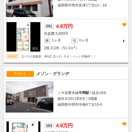
福岡県中間市長津1丁目13－18
4.9万円
201
3,000円
1ヶ月
0ヶ月
敷
礼
2
2階
2LDK（51.3ｍ
）
【ハウス倶楽部 本社】広々2ＬＤＫ！ペット可物件！！
メゾン・グランデ
アパート
ＪＲ筑豊本線
中間駅
/ 徒歩18分
築年月2011年8月 / 2階建
福岡県中間市中鶴4丁目19-6
4.9万円
103