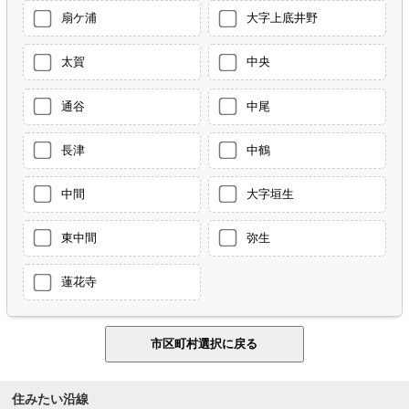
扇ケ浦
大字上底井野
太賀
中央
通谷
中尾
長津
中鶴
中間
大字垣生
東中間
弥生
蓮花寺
住みたい沿線