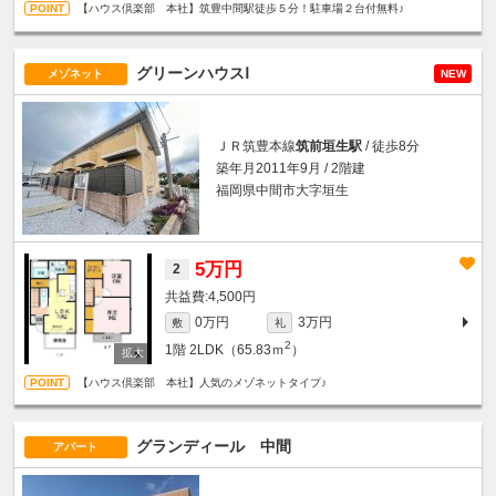
【ハウス倶楽部 本社】筑豊中間駅徒歩５分！駐車場２台付無料♪
グリーンハウスⅠ
メゾネット
NEW
ＪＲ筑豊本線
筑前垣生駅
/ 徒歩8分
築年月2011年9月 / 2階建
福岡県中間市大字垣生
5万円
2
4,500円
0万円
3万円
敷
礼
2
1階
2LDK（65.83ｍ
）
【ハウス倶楽部 本社】人気のメゾネットタイプ♪
グランディール 中間
アパート