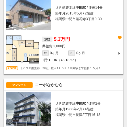
ＪＲ筑豊本線
中間駅
/ 徒歩14分
築年月2015年5月 / 2階建
福岡県中間市蓮花寺3丁目9-30
5.3万円
102
2,000円
0ヶ月
0ヶ月
敷
礼
2
1階
1LDK（48.18ｍ
）
【ハウス倶楽部 本社】広々1ＬＤＫ！中間駅まで徒歩１５分！
コーポなかむら
マンション
ＪＲ筑豊本線
中間駅
/ 徒歩2分
築年月1988年2月 / 4階建
福岡県中間市長津2丁目16-18