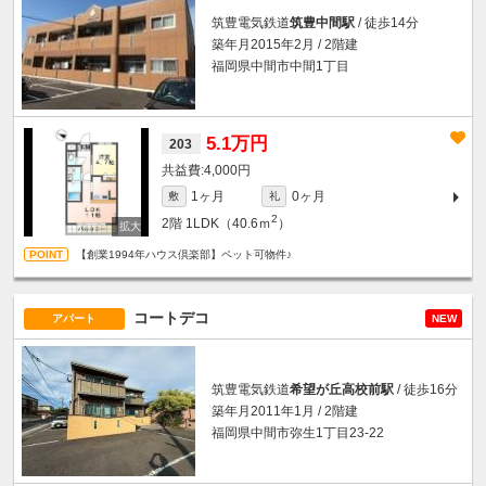
筑豊電気鉄道
筑豊中間駅
/ 徒歩14分
築年月2015年2月 / 2階建
福岡県中間市中間1丁目
5.1万円
203
4,000円
1ヶ月
0ヶ月
敷
礼
2
2階
1LDK（40.6ｍ
）
【創業1994年ハウス倶楽部】ペット可物件♪
コートデコ
アパート
NEW
筑豊電気鉄道
希望が丘高校前駅
/ 徒歩16分
築年月2011年1月 / 2階建
福岡県中間市弥生1丁目23-22