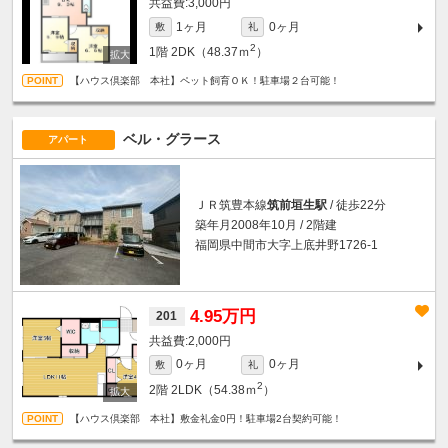
3,000円
1ヶ月
0ヶ月
敷
礼
2
1階
2DK（48.37ｍ
）
【ハウス倶楽部 本社】ペット飼育ＯＫ！駐車場２台可能！
ベル・グラース
アパート
ＪＲ筑豊本線
筑前垣生駅
/ 徒歩22分
築年月2008年10月 / 2階建
福岡県中間市大字上底井野1726-1
4.95万円
201
2,000円
0ヶ月
0ヶ月
敷
礼
2
2階
2LDK（54.38ｍ
）
【ハウス倶楽部 本社】敷金礼金0円！駐車場2台契約可能！