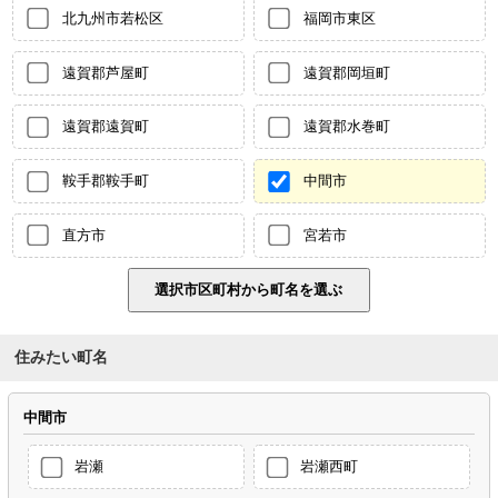
北九州市若松区
福岡市東区
遠賀郡芦屋町
遠賀郡岡垣町
遠賀郡遠賀町
遠賀郡水巻町
鞍手郡鞍手町
中間市
直方市
宮若市
住みたい町名
中間市
岩瀬
岩瀬西町