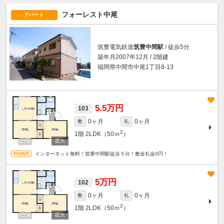
フォーレスト中尾
アパート
筑豊電気鉄道
筑豊中間駅
/ 徒歩5分
築年月2007年12月 / 2階建
福岡県中間市中尾1丁目8-13
5.5万円
103
0ヶ月
0ヶ月
敷
礼
2
1階
2LDK（50ｍ
）
インターネット無料！筑豊中間駅徒歩５分！敷金礼金0円！
5万円
102
0ヶ月
0ヶ月
敷
礼
2
1階
2LDK（50ｍ
）