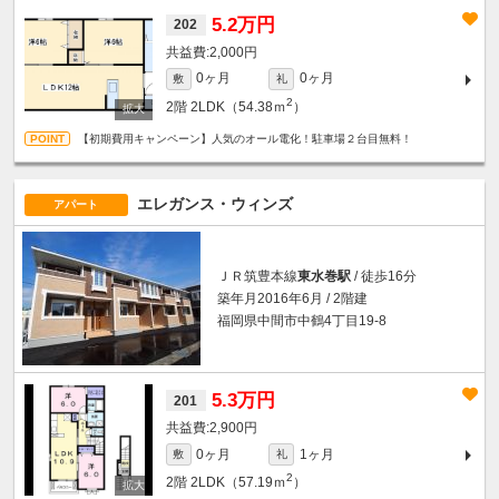
5.2万円
202
2,000円
0ヶ月
0ヶ月
敷
礼
2
2階
2LDK（54.38ｍ
）
【初期費用キャンペーン】人気のオール電化！駐車場２台目無料！
エレガンス・ウィンズ
アパート
ＪＲ筑豊本線
東水巻駅
/ 徒歩16分
築年月2016年6月 / 2階建
福岡県中間市中鶴4丁目19-8
5.3万円
201
2,900円
0ヶ月
1ヶ月
敷
礼
2
2階
2LDK（57.19ｍ
）