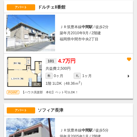
ドルチェⅡ番館
アパート
ＪＲ筑豊本線
中間駅
/ 徒歩2分
築年月2010年9月 / 2階建
福岡県中間市中央2丁目
4.7万円
101
2,500円
0ヶ月
1ヶ月
敷
礼
2
1階
1LDK（48.36ｍ
）
【ハウス倶楽部 本社】ペット可1LDK！
ソフィア長津
アパート
ＪＲ筑豊本線
中間駅
/ 徒歩5分
築年月2005年1月 / 2階建