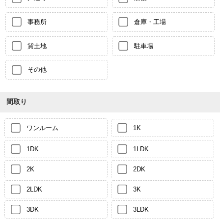
事務所
倉庫・工場
貸土地
駐車場
その他
間取り
ワンルーム
1K
1DK
1LDK
2K
2DK
2LDK
3K
3DK
3LDK