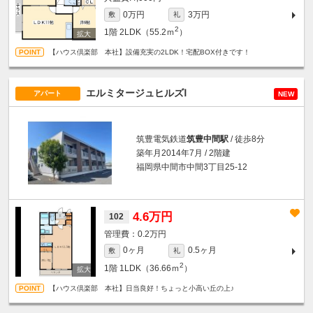
0万円
3万円
敷
礼
2
1階
2LDK（55.2ｍ
）
【ハウス倶楽部 本社】設備充実の2LDK！宅配BOX付きです！
エルミタージュヒルズⅠ
アパート
NEW
筑豊電気鉄道
筑豊中間駅
/ 徒歩8分
築年月2014年7月 / 2階建
福岡県中間市中間3丁目25-12
4.6万円
102
0.2万円
0ヶ月
0.5ヶ月
敷
礼
2
1階
1LDK（36.66ｍ
）
【ハウス倶楽部 本社】日当良好！ちょっと小高い丘の上♪