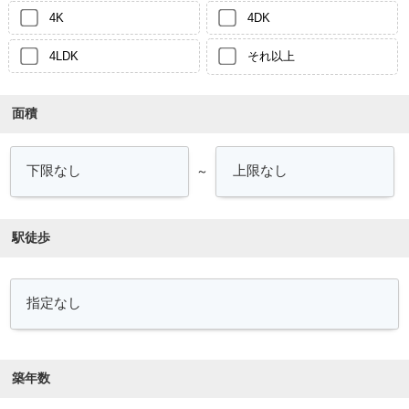
4K
4DK
4LDK
それ以上
面積
～
駅徒歩
築年数