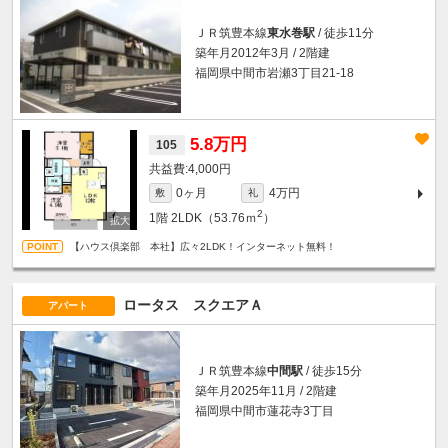
ＪＲ筑豊本線
東水巻駅
/ 徒歩11分
築年月2012年3月 / 2階建
福岡県中間市岩瀬3丁目21-18
5.8万円
105
4,000円
0ヶ月
4万円
敷
礼
2
1階
2LDK（53.76ｍ
）
【ハウス倶楽部 本社】広々2LDK！インターネット無料！
ロータス スクエアＡ
アパート
ＪＲ筑豊本線
中間駅
/ 徒歩15分
築年月2025年11月 / 2階建
福岡県中間市蓮花寺3丁目