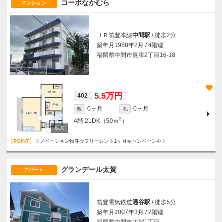
コーポなかむら
マンション
ＪＲ筑豊本線
中間駅
/ 徒歩2分
築年月1988年2月 / 4階建
福岡県中間市長津2丁目16-18
5.5万円
402
0ヶ月
0ヶ月
敷
礼
2
4階
2LDK（50ｍ
）
リノベーション物件☆フリーレント1ヶ月キャンペーン中！
グランデール太賀
アパート
筑豊電気鉄道
通谷駅
/ 徒歩5分
築年月2007年3月 / 2階建