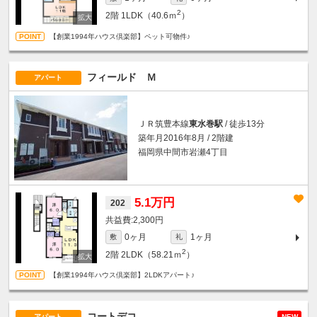
2
2階
1LDK（40.6ｍ
）
【創業1994年ハウス倶楽部】ペット可物件♪
フィールド Ｍ
アパート
ＪＲ筑豊本線
東水巻駅
/ 徒歩13分
築年月2016年8月 / 2階建
福岡県中間市岩瀬4丁目
5.1万円
202
2,300円
0ヶ月
1ヶ月
敷
礼
2
2階
2LDK（58.21ｍ
）
【創業1994年ハウス倶楽部】2LDKアパート♪
コートデコ
アパート
NEW