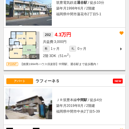
筑豊電気鉄道
通谷駅
/ 徒歩10分
築年月1998年6月 / 2階建
福岡県中間市蓮花寺2丁目5-1
4.3万円
202
3,000円
1ヶ月
0ヶ月
敷
礼
2
2階
3DK（51ｍ
）
【創業1994年ハウス倶楽部】中間駅、通谷駅まで徒歩圏内！
ラフィーネＳ
アパート
NEW
ＪＲ筑豊本線
中間駅
/ 徒歩4分
築年月2019年8月 / 2階建
福岡県中間市中央2丁目5-39