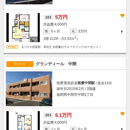
5万円
103
4,000円
0ヶ月
3万円
敷
礼
2
1階
2LDK（53.33ｍ
）
【ハウス倶楽部 本社】大容量のウォークインクローゼット！
グランディール 中間
アパート
筑豊電気鉄道
筑豊中間駅
/ 徒歩14分
築年月2015年2月 / 2階建
福岡県中間市中間1丁目
5.1万円
203
4,000円
1ヶ月
0ヶ月
敷
礼