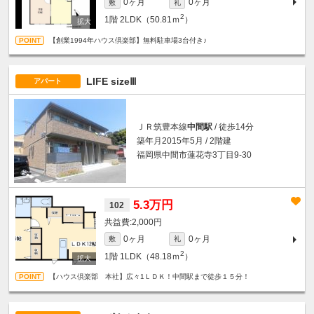
0ヶ月
0ヶ月
敷
礼
2
1階
2LDK（50.81ｍ
）
【創業1994年ハウス倶楽部】無料駐車場3台付き♪
LIFE sizeⅢ
アパート
ＪＲ筑豊本線
中間駅
/ 徒歩14分
築年月2015年5月 / 2階建
福岡県中間市蓮花寺3丁目9-30
5.3万円
102
2,000円
0ヶ月
0ヶ月
敷
礼
2
1階
1LDK（48.18ｍ
）
【ハウス倶楽部 本社】広々1ＬＤＫ！中間駅まで徒歩１５分！