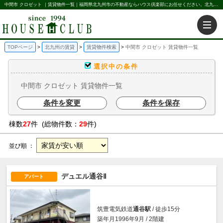
中間市 クロゼット ｜賃貸物件一覧｜福岡県北九州市の不動産ならハウス倶楽部にお任せください。北九州の賃貸・売買・不動産買取などを不動産に関することならなんでもお任せ。
TOPページ
北九州の賃貸
賃貸物件検索
中間市 クロゼット 賃貸物件一覧
選択中の条件
中間市 クロゼット 賃貸物件一覧
条件を変更
条件を保存
棟数
27
件 (総物件数：
29
件)
並び順 ：
デュエル通谷Ⅱ
アパート
筑豊電気鉄道
通谷駅
/ 徒歩15分
築年月1996年9月 / 2階建