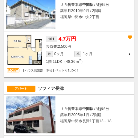
ＪＲ筑豊本線
中間駅
/ 徒歩2分
築年月2010年9月 / 2階建
福岡県中間市中央2丁目
4.7万円
101
2,500円
0ヶ月
1ヶ月
敷
礼
2
1階
1LDK（48.36ｍ
）
【ハウス倶楽部 本社】ペット可1LDK！
ソフィア長津
アパート
ＪＲ筑豊本線
中間駅
/ 徒歩5分
築年月2005年1月 / 2階建
福岡県中間市長津1丁目13－18