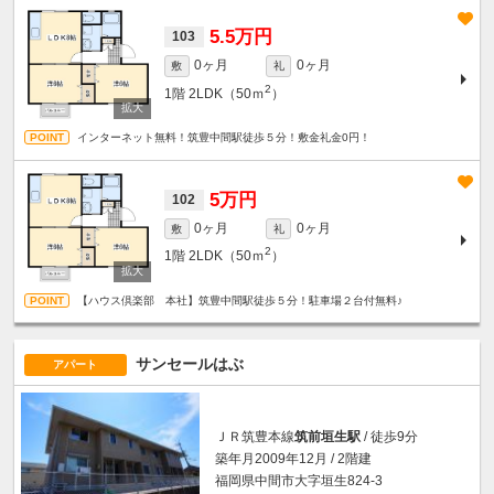
5.5万円
103
0ヶ月
0ヶ月
敷
礼
2
1階
2LDK（50ｍ
）
インターネット無料！筑豊中間駅徒歩５分！敷金礼金0円！
5万円
102
0ヶ月
0ヶ月
敷
礼
2
1階
2LDK（50ｍ
）
【ハウス倶楽部 本社】筑豊中間駅徒歩５分！駐車場２台付無料♪
サンセールはぶ
アパート
ＪＲ筑豊本線
筑前垣生駅
/ 徒歩9分
築年月2009年12月 / 2階建
福岡県中間市大字垣生824-3