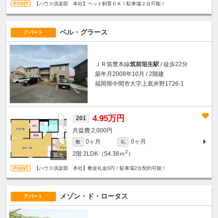
【ハウス倶楽部 本社】ペット飼育ＯＫ！駐車場２台可能！
ベル・グラース
アパート
ＪＲ筑豊本線
筑前垣生駅
/ 徒歩22分
築年月2008年10月 / 2階建
福岡県中間市大字上底井野1726-1
4.95万円
201
2,000円
0ヶ月
0ヶ月
敷
礼
2
2階
2LDK（54.38ｍ
）
【ハウス倶楽部 本社】敷金礼金0円！駐車場2台契約可能！
メゾン・ド・ロータス
アパート