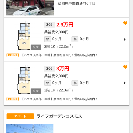
福岡県中間市通谷6丁目
2.9万円
205
2,000円
0ヶ月
0ヶ月
敷
礼
2
2階
1K（22.3ｍ
）
【ハウス倶楽部 本社】敷金礼金０円！通谷駅徒歩圏内！
3万円
206
2,000円
0ヶ月
0ヶ月
敷
礼
2
2階
1K（22.3ｍ
）
【ハウス倶楽部 本社】敷金礼金０円！通谷駅徒歩圏内！
ライフガーデンコスモス
アパート