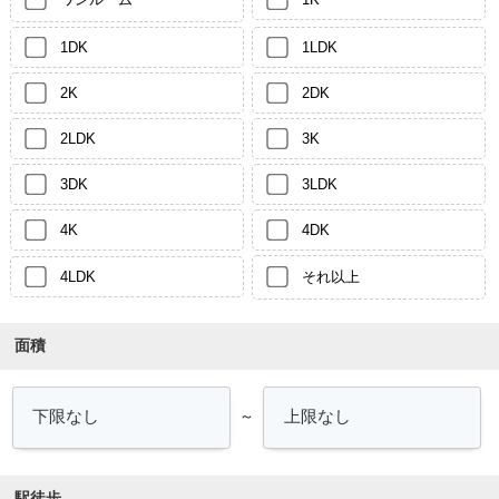
1DK
1LDK
2K
2DK
2LDK
3K
3DK
3LDK
4K
4DK
4LDK
それ以上
面積
～
駅徒歩