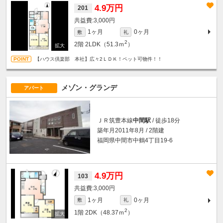
4.9万円
201
3,000円
1ヶ月
0ヶ月
敷
礼
2
2階
2LDK（51.3ｍ
）
【ハウス倶楽部 本社】広々2ＬＤＫ！ペット可物件！！
メゾン・グランデ
アパート
ＪＲ筑豊本線
中間駅
/ 徒歩18分
築年月2011年8月 / 2階建
福岡県中間市中鶴4丁目19-6
4.9万円
103
3,000円
1ヶ月
0ヶ月
敷
礼
2
1階
2DK（48.37ｍ
）