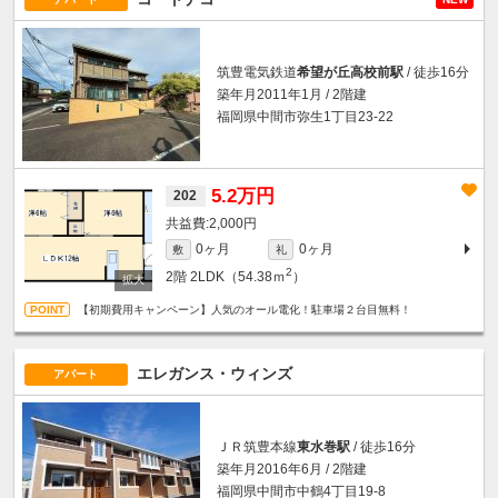
筑豊電気鉄道
希望が丘高校前駅
/ 徒歩16分
築年月2011年1月 / 2階建
福岡県中間市弥生1丁目23-22
5.2万円
202
2,000円
0ヶ月
0ヶ月
敷
礼
2
2階
2LDK（54.38ｍ
）
【初期費用キャンペーン】人気のオール電化！駐車場２台目無料！
エレガンス・ウィンズ
アパート
ＪＲ筑豊本線
東水巻駅
/ 徒歩16分
築年月2016年6月 / 2階建
福岡県中間市中鶴4丁目19-8