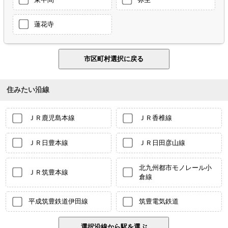
蓮花寺
住みたい沿線
ＪＲ鹿児島本線
ＪＲ香椎線
ＪＲ日豊本線
ＪＲ日田彦山線
北九州都市モノレール小
ＪＲ筑豊本線
倉線
平成筑豊鉄道伊田線
筑豊電気鉄道