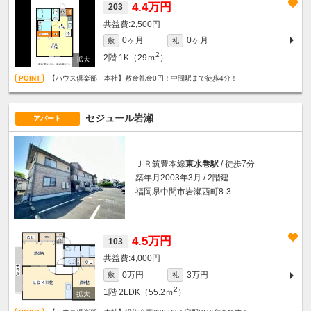
4.4万円
203
2,500円
0ヶ月
0ヶ月
敷
礼
2
2階
1K（29ｍ
）
【ハウス倶楽部 本社】敷金礼金0円！中間駅まで徒歩4分！
セジュール岩瀬
アパート
ＪＲ筑豊本線
東水巻駅
/ 徒歩7分
築年月2003年3月 / 2階建
福岡県中間市岩瀬西町8-3
4.5万円
103
4,000円
0万円
3万円
敷
礼
2
1階
2LDK（55.2ｍ
）