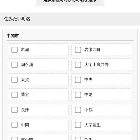
住みたい町名
中間市
岩瀬
岩瀬西町
扇ケ浦
大字上底井野
太賀
中央
通谷
中尾
長津
中鶴
中間
大字垣生
東中間
弥生