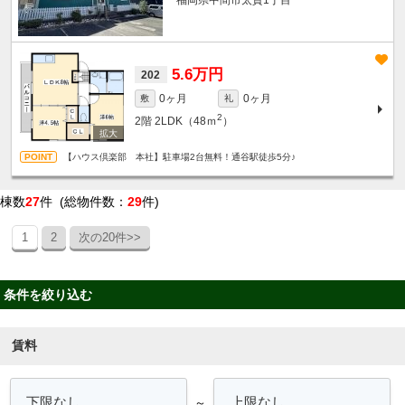
福岡県中間市太賀1丁目
5.6万円
202
0ヶ月
0ヶ月
敷
礼
2
2階
2LDK（48ｍ
）
【ハウス倶楽部 本社】駐車場2台無料！通谷駅徒歩5分♪
棟数
27
件 (総物件数：
29
件)
1
2
次の20件>>
条件を絞り込む
賃料
～