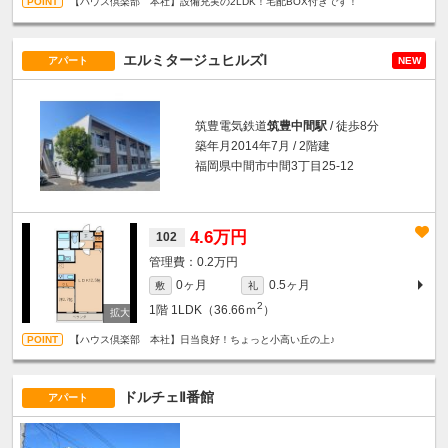
【ハウス倶楽部 本社】設備充実の2LDK！宅配BOX付きです！
エルミタージュヒルズⅠ
アパート
NEW
筑豊電気鉄道
筑豊中間駅
/ 徒歩8分
築年月2014年7月 / 2階建
福岡県中間市中間3丁目25-12
4.6万円
102
0.2万円
0ヶ月
0.5ヶ月
敷
礼
2
1階
1LDK（36.66ｍ
）
【ハウス倶楽部 本社】日当良好！ちょっと小高い丘の上♪
ドルチェⅡ番館
アパート