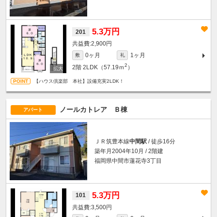
5.3万円
201
2,900円
0ヶ月
1ヶ月
敷
礼
2
2階
2LDK（57.19ｍ
）
【ハウス倶楽部 本社】設備充実2LDK！
ノールカトレア Ｂ棟
アパート
ＪＲ筑豊本線
中間駅
/ 徒歩16分
築年月2004年10月 / 2階建
福岡県中間市蓮花寺3丁目
5.3万円
101
3,500円