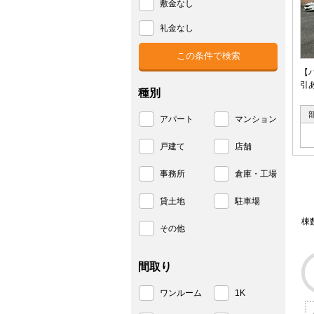
敷金なし
礼金なし
【
引
種別
アパート
マンション
戸建て
店舗
事務所
倉庫・工場
貸土地
駐車場
棟
その他
間取り
ワンルーム
1K