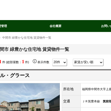
貸管理
会社概要
お問い
中間市 緑豊かな住宅地 賃貸物件一覧
間市 緑豊かな住宅地 賃貸物件一覧
1
1
件 (総部屋数：
件)
表示件数
ル・グラース
所在地
福岡県中間市大字上底井
交通
ＪＲ筑豊本線
筑前