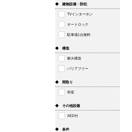
◆ 建物設備・防犯
TVインターホン
オートロック
駐車場1台無料
◆ 構造
耐火構造
バリアフリー
◆ 間取り
和室
◆ その他設備
AED付
◆ 条件