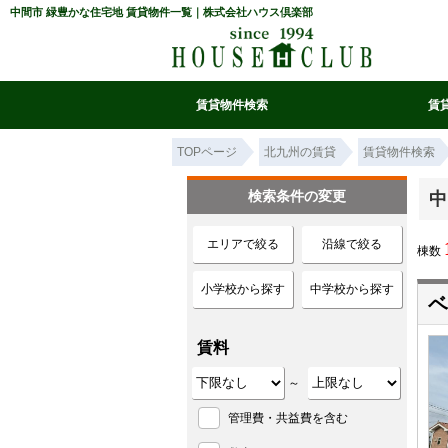
中間市 緑豊かな住宅地 賃貸物件一覧｜株式会社ハウス倶楽部
賃貸物件検索
賃
マイ条件リスト
お気に入り
条件検索
閲覧履歴
TOPページ
北九州の賃貸
賃貸物件検索
検索条件の変更
中
エリアで絞る
沿線で絞る
棟数
小学校から探す
中学校から探す
ベ
賃料
～
管理費・共益費を含む