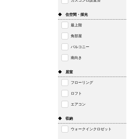
ガスコンロ設置済
◆ 住空間・採光
最上階
角部屋
バルコニー
南向き
◆ 居室
フローリング
ロフト
エアコン
◆ 収納
ウォークインクロゼット