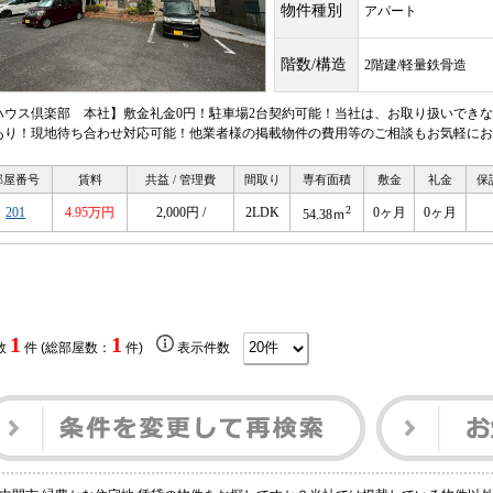
物件種別
アパート
階数/構造
2階建/軽量鉄骨造
ハウス倶楽部 本社】敷金礼金0円！駐車場2台契約可能！当社は、お取り扱いでき
あり！現地待ち合わせ対応可能！他業者様の掲載物件の費用等のご相談もお気軽にお
部屋番号
賃料
共益 / 管理費
間取り
専有面積
敷金
礼金
保
2
201
4.95万円
2,000円 /
2LDK
0ヶ月
0ヶ月
54.38ｍ
1
1
数
件 (総部屋数：
件)
表示件数