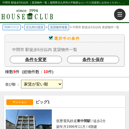
中間市 駅徒歩5分以内 ｜賃貸物件一覧｜福岡県北九州市の不動産ならハウス倶楽部にお任せください。北九州の賃貸・売買・不動産買取などを不動産に関することならなんでもお任せ。
TOPページ
北九州の賃貸
賃貸物件検索
中間市 駅徒歩5分以内 賃貸物件一覧
選択中の条件
中間市 駅徒歩5分以内 賃貸物件一覧
条件を変更
条件を保存
棟数
9
件 (総物件数：
10
件)
並び順 ：
ビッグ1
マンション
筑豊電気鉄道
東中間駅
/ 徒歩2分
築年月1996年11月 / 4階建