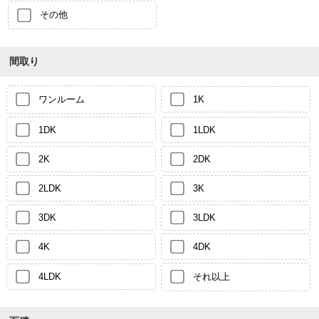
その他
間取り
ワンルーム
1K
1DK
1LDK
2K
2DK
2LDK
3K
3DK
3LDK
4K
4DK
4LDK
それ以上