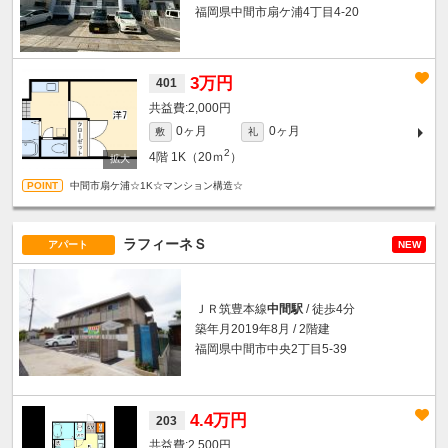
福岡県中間市扇ケ浦4丁目4-20
3万円
401
2,000円
0ヶ月
0ヶ月
敷
礼
2
4階
1K（20ｍ
）
中間市扇ケ浦☆1K☆マンション構造☆
ラフィーネＳ
アパート
NEW
ＪＲ筑豊本線
中間駅
/ 徒歩4分
築年月2019年8月 / 2階建
福岡県中間市中央2丁目5-39
4.4万円
203
2,500円