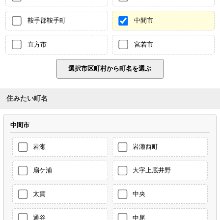
鞍手郡鞍手町
中間市
直方市
宮若市
住みたい町名
中間市
岩瀬
岩瀬西町
扇ケ浦
大字上底井野
太賀
中央
通谷
中尾