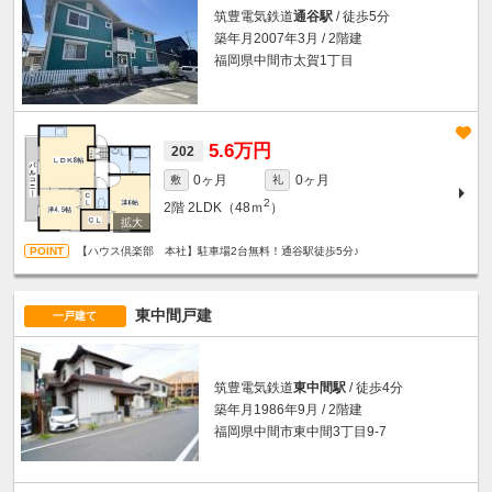
筑豊電気鉄道
通谷駅
/ 徒歩5分
築年月2007年3月 / 2階建
福岡県中間市太賀1丁目
5.6万円
202
0ヶ月
0ヶ月
敷
礼
2
2階
2LDK（48ｍ
）
【ハウス倶楽部 本社】駐車場2台無料！通谷駅徒歩5分♪
東中間戸建
一戸建て
筑豊電気鉄道
東中間駅
/ 徒歩4分
築年月1986年9月 / 2階建
福岡県中間市東中間3丁目9-7