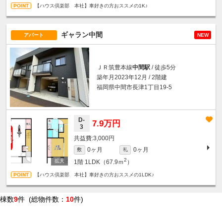
【ハウス倶楽部 本社】車好きの方おススメの1K♪
ギャラン中間
アパート
NEW
ＪＲ筑豊本線
中間駅
/ 徒歩5分
築年月2023年12月 / 2階建
福岡県中間市長津1丁目19-5
D-
7.9万円
3
3,000円
0ヶ月
0ヶ月
敷
礼
2
1階
1LDK（67.9ｍ
）
【ハウス倶楽部 本社】車好きの方おススメの1LDK♪
棟数
9
件 (総物件数：
10
件)