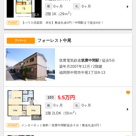
0ヶ月
0ヶ月
敷
礼
2
2階
1K（29ｍ
）
【ハウス倶楽部 本社】敷金礼金0円！中間駅まで徒歩4分！
フォーレスト中尾
アパート
筑豊電気鉄道
筑豊中間駅
/ 徒歩5分
築年月2007年12月 / 2階建
福岡県中間市中尾1丁目8-13
5.5万円
103
0ヶ月
0ヶ月
敷
礼
2
1階
2LDK（50ｍ
）
インターネット無料！筑豊中間駅徒歩５分！敷金礼金0円！