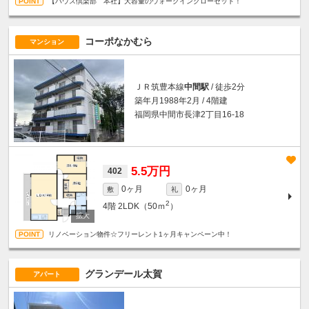
【ハウス倶楽部 本社】大容量のウォークインクローゼット！
コーポなかむら
マンション
ＪＲ筑豊本線
中間駅
/ 徒歩2分
築年月1988年2月 / 4階建
福岡県中間市長津2丁目16-18
5.5万円
402
0ヶ月
0ヶ月
敷
礼
2
4階
2LDK（50ｍ
）
リノベーション物件☆フリーレント1ヶ月キャンペーン中！
グランデール太賀
アパート