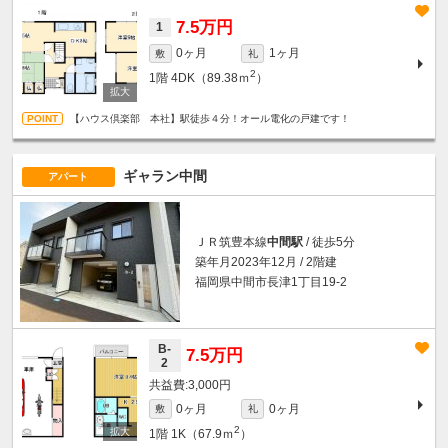
7.5万円
1
0ヶ月
1ヶ月
敷
礼
2
1階
4DK（89.38ｍ
）
【ハウス倶楽部 本社】駅徒歩４分！オール電化の戸建です！
ギャラン中間
アパート
ＪＲ筑豊本線
中間駅
/ 徒歩5分
築年月2023年12月 / 2階建
福岡県中間市長津1丁目19-2
B-
7.5万円
2
3,000円
0ヶ月
0ヶ月
敷
礼
2
1階
1K（67.9ｍ
）