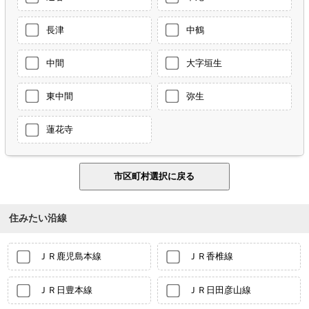
長津
中鶴
中間
大字垣生
東中間
弥生
蓮花寺
住みたい沿線
ＪＲ鹿児島本線
ＪＲ香椎線
ＪＲ日豊本線
ＪＲ日田彦山線