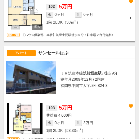
5万円
102
0ヶ月
0ヶ月
敷
礼
2
1階
2LDK（50ｍ
）
【ハウス倶楽部 本社】筑豊中間駅徒歩５分！駐車場２台付無料♪
サンセールはぶ
アパート
ＪＲ筑豊本線
筑前垣生駅
/ 徒歩9分
築年月2009年12月 / 2階建
福岡県中間市大字垣生824-3
5万円
103
4,000円
0ヶ月
3万円
敷
礼
2
1階
2LDK（53.33ｍ
）