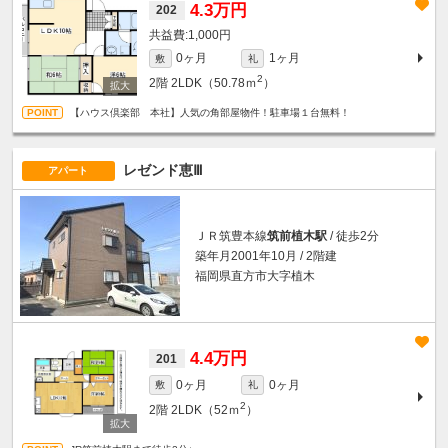
4.3万円
202
1,000円
0ヶ月
1ヶ月
敷
礼
2
2階
2LDK（50.78ｍ
）
【ハウス倶楽部 本社】人気の角部屋物件！駐車場１台無料！
レゼンド恵Ⅲ
アパート
ＪＲ筑豊本線
筑前植木駅
/ 徒歩2分
築年月2001年10月 / 2階建
福岡県直方市大字植木
4.4万円
201
0ヶ月
0ヶ月
敷
礼
2
2階
2LDK（52ｍ
）