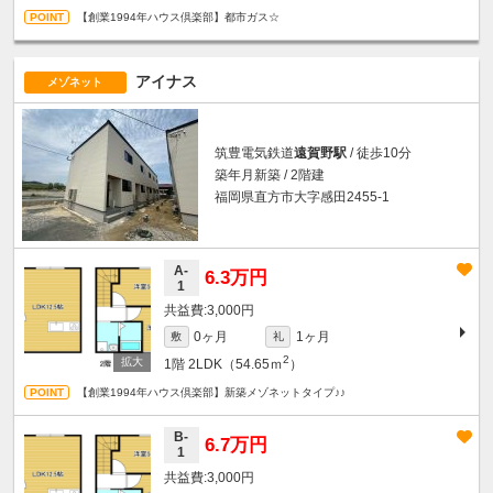
【創業1994年ハウス倶楽部】都市ガス☆
アイナス
メゾネット
筑豊電気鉄道
遠賀野駅
/ 徒歩10分
築年月新築 / 2階建
福岡県直方市大字感田2455-1
A-
6.3万円
1
3,000円
0ヶ月
1ヶ月
敷
礼
2
1階
2LDK（54.65ｍ
）
【創業1994年ハウス倶楽部】新築メゾネットタイプ♪♪
B-
6.7万円
1
3,000円