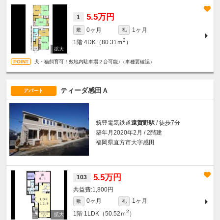
5.5万円
1
0ヶ月
1ヶ月
敷
礼
2
1階
4DK（80.31ｍ
）
犬・猫飼育可！敷地内駐車場２台可能♪（車種要確認）
ティーダ感田Ａ
アパート
筑豊電気鉄道
遠賀野駅
/ 徒歩7分
築年月2020年2月 / 2階建
福岡県直方市大字感田
5.5万円
103
1,800円
0ヶ月
1ヶ月
敷
礼
2
1階
1LDK（50.52ｍ
）