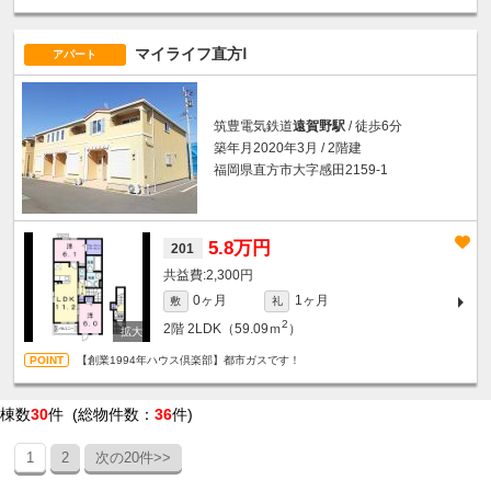
マイライフ直方Ⅰ
アパート
筑豊電気鉄道
遠賀野駅
/ 徒歩6分
築年月2020年3月 / 2階建
福岡県直方市大字感田2159-1
5.8万円
201
2,300円
0ヶ月
1ヶ月
敷
礼
2
2階
2LDK（59.09ｍ
）
【創業1994年ハウス倶楽部】都市ガスです！
棟数
30
件 (総物件数：
36
件)
1
2
次の20件>>