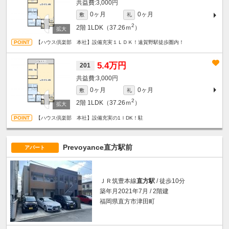
3,000円
0ヶ月
0ヶ月
敷
礼
2
2階
1LDK（37.26ｍ
）
【ハウス倶楽部 本社】設備充実１ＬＤＫ！遠賀野駅徒歩圏内！
5.4万円
201
3,000円
0ヶ月
0ヶ月
敷
礼
2
2階
1LDK（37.26ｍ
）
【ハウス倶楽部 本社】設備充実の1ｌDK！駐
Prevoyance直方駅前
アパート
ＪＲ筑豊本線
直方駅
/ 徒歩10分
築年月2021年7月 / 2階建
福岡県直方市津田町