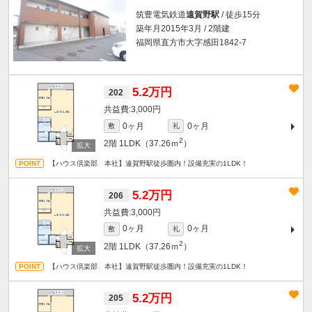
筑豊電気鉄道
遠賀野駅
/ 徒歩15分
築年月2015年3月 / 2階建
福岡県直方市大字感田1842-7
5.2万円
202
3,000円
0ヶ月
0ヶ月
敷
礼
2
2階
1LDK（37.26ｍ
）
【ハウス倶楽部 本社】遠賀野駅徒歩圏内！設備充実の1LDK！
5.2万円
206
3,000円
0ヶ月
0ヶ月
敷
礼
2
2階
1LDK（37.26ｍ
）
【ハウス倶楽部 本社】遠賀野駅徒歩圏内！設備充実の1LDK！
5.2万円
205