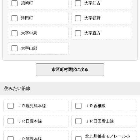
須崎町
大字知古
津田町
大字頓野
大字中泉
大字直方
大字山部
住みたい沿線
ＪＲ鹿児島本線
ＪＲ香椎線
ＪＲ日豊本線
ＪＲ日田彦山線
北九州都市モノレール小
ＪＲ筑豊本線