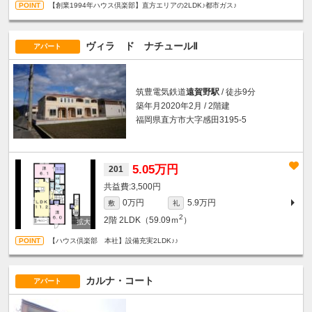
【創業1994年ハウス倶楽部】直方エリアの2LDK♪都市ガス♪
ヴィラ ド ナチュールⅡ
アパート
筑豊電気鉄道
遠賀野駅
/ 徒歩9分
築年月2020年2月 / 2階建
福岡県直方市大字感田3195-5
5.05万円
201
3,500円
0万円
5.9万円
敷
礼
2
2階
2LDK（59.09ｍ
）
【ハウス倶楽部 本社】設備充実2LDK♪♪
カルナ・コート
アパート