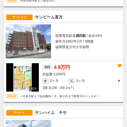
JR筑前植木駅まで徒歩2分♪
サンビーム直方
マンション
筑豊電気鉄道
感田駅
/ 徒歩19分
築年月1992年3月 / 8階建
福岡県直方市大字頓野
4.9万円
305
3,000円
0ヶ月
0ヶ月
敷
礼
2
3階
3LDK（69.3ｍ
）
ＪＲ直方駅まで徒歩圏内！犬・猫２匹まで飼育可の３ＬＤＫ！
サンハイム チサ
アパート