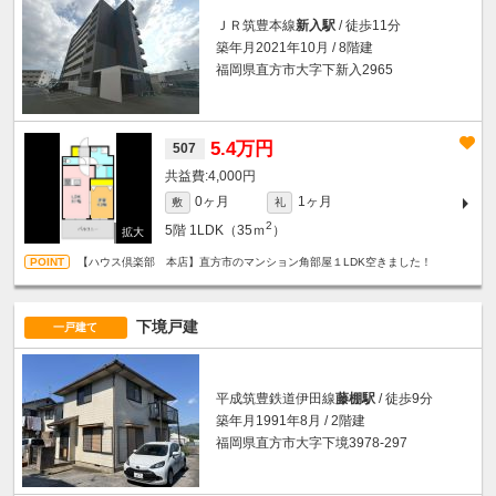
ＪＲ筑豊本線
新入駅
/ 徒歩11分
築年月2021年10月 / 8階建
福岡県直方市大字下新入2965
5.4万円
507
4,000円
0ヶ月
1ヶ月
敷
礼
2
5階
1LDK（35ｍ
）
【ハウス倶楽部 本店】直方市のマンション角部屋１LDK空きました！
下境戸建
一戸建て
平成筑豊鉄道伊田線
藤棚駅
/ 徒歩9分
築年月1991年8月 / 2階建
福岡県直方市大字下境3978-297