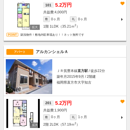
5.2万円
101
4,000円
0ヶ月
0ヶ月
敷
礼
2
1階
1LDK（35.21ｍ
）
築浅物件！敷地内駐車場あり！！ネット無料です
アルカンシェルＡ
アパート
ＪＲ筑豊本線
直方駅
/ 徒歩22分
築年月2015年9月 / 2階建
福岡県直方市大字知古
5.2万円
201
1,900円
0ヶ月
1ヶ月
敷
礼
2
2階
2LDK（57.19ｍ
）