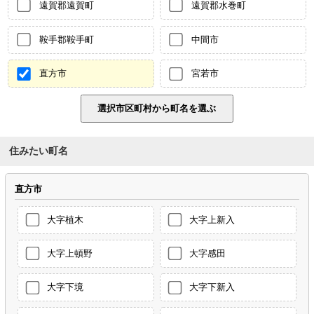
遠賀郡遠賀町
遠賀郡水巻町
鞍手郡鞍手町
中間市
直方市
宮若市
住みたい町名
直方市
大字植木
大字上新入
大字上頓野
大字感田
大字下境
大字下新入