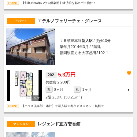
【創業1994年ハウス倶楽部】経済的な都市ガス物件！
エテルノフェリーチェ・グレース
アパート
ＪＲ筑豊本線
新入駅
/ 徒歩13分
築年月2014年3月 / 2階建
福岡県直方市大字感田3102-1
5.3万円
202
2,900円
0ヶ月
1ヶ月
敷
礼
2
2階
2LDK（58.21ｍ
）
【ハウス倶楽部 本社】☆新入駅☆都市ガス☆ネット無料☆
レジェンド直方壱番館
マンション