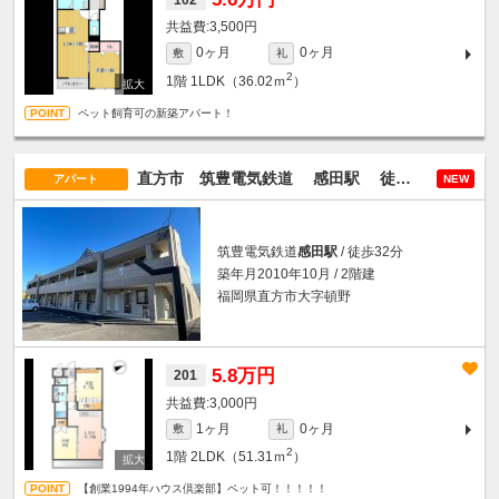
3,500円
0ヶ月
0ヶ月
敷
礼
2
1階
1LDK（36.02ｍ
）
ペット飼育可の新築アパート！
直方市 筑豊電気鉄道
感田駅
徒歩32分
の賃
アパート
NEW
筑豊電気鉄道
感田駅
/ 徒歩32分
築年月2010年10月 / 2階建
福岡県直方市大字頓野
5.8万円
201
3,000円
1ヶ月
0ヶ月
敷
礼
2
1階
2LDK（51.31ｍ
）
【創業1994年ハウス倶楽部】ペット可！！！！！