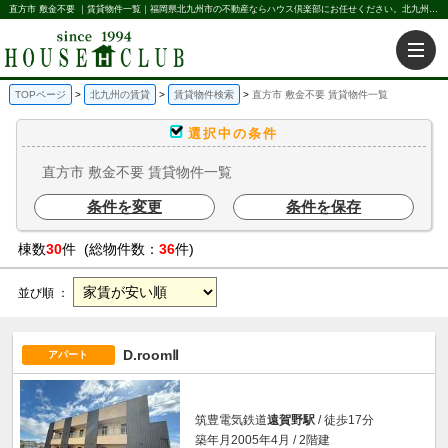
直方市 敷金不要 ｜賃貸物件一覧｜福岡県北九州市の不動産ならハウス倶楽部にお任せください。北九州の賃貸・売買・不動産買取などを不動産に関することならなんでもお任せ。
TOPページ
北九州の賃貸
賃貸物件検索
直方市 敷金不要 賃貸物件一覧
選択中の条件
直方市 敷金不要 賃貸物件一覧
条件を変更
条件を保存
棟数
30
件 (総物件数：
36
件)
並び順 ：
D.roomⅡ
アパート
筑豊電気鉄道
遠賀野駅
/ 徒歩17分
築年月2005年4月 / 2階建