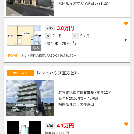
福岡県直方市大字感田1781-23
3.8万円
205
0ヶ月
0ヶ月
敷
礼
2
2階
1DK（29.4ｍ
）
ネット無料の都市ガス1DK！敷金礼金0円！
レントハウス直方ビル
マンション
筑豊電気鉄道
遠賀野駅
/ 徒歩12分
築年月2020年3月 / 5階建
福岡県直方市大字感田
4.1万円
404
3,000円