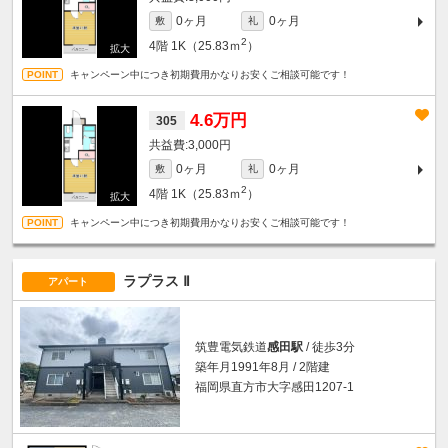
0ヶ月
0ヶ月
敷
礼
2
4階
1K（25.83ｍ
）
キャンペーン中につき初期費用かなりお安くご相談可能です！
4.6万円
305
3,000円
0ヶ月
0ヶ月
敷
礼
2
4階
1K（25.83ｍ
）
キャンペーン中につき初期費用かなりお安くご相談可能です！
ラプラス Ⅱ
アパート
筑豊電気鉄道
感田駅
/ 徒歩3分
築年月1991年8月 / 2階建
福岡県直方市大字感田1207-1