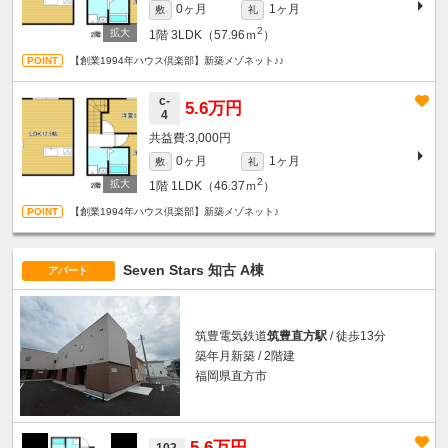
0ヶ月
1ヶ月
敷
礼
2
1階
3LDK（57.96ｍ
）
【創業1994年ハウス倶楽部】新築メゾネット♪♪
c-
5.6万円
4
3,000円
0ヶ月
1ヶ月
敷
礼
2
1階
1LDK（46.37ｍ
）
【創業1994年ハウス倶楽部】新築メゾネット♪
Seven Stars 知古 A棟
アパート
筑豊電気鉄道
筑豊直方駅
/ 徒歩13分
築年月新築 / 2階建
福岡県直方市
5.6万円
102