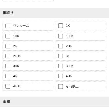
間取り
ワンルーム
1K
1DK
1LDK
2K
2DK
2LDK
3K
3DK
3LDK
4K
4DK
4LDK
それ以上
面積