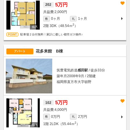
5万円
202
2,000円
0ヶ月
1ヶ月
敷
礼
2
2階
3DK（48.54ｍ
）
駐車場２台付無料！家計に優しい都市ガス物件♪
花多来館 B棟
アパート
筑豊電気鉄道
感田駅
/ 徒歩33分
築年月2008年9月 / 2階建
福岡県直方市大字頓野
5万円
102
4,000円
0万円
2万円
敷
礼
2
1階
2LDK（55.44ｍ
）