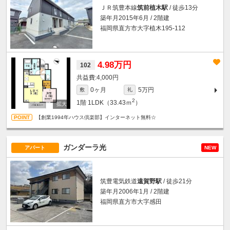
ＪＲ筑豊本線
筑前植木駅
/ 徒歩13分
築年月2015年6月 / 2階建
福岡県直方市大字植木195-112
4.98万円
102
4,000円
0ヶ月
5万円
敷
礼
2
1階
1LDK（33.43ｍ
）
【創業1994年ハウス倶楽部】インターネット無料☆
ガンダーラ光
アパート
NEW
筑豊電気鉄道
遠賀野駅
/ 徒歩21分
築年月2006年1月 / 2階建
福岡県直方市大字感田