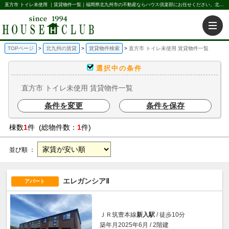
直方市 トイレ未使用 ｜賃貸物件一覧｜福岡県北九州市の不動産ならハウス倶楽部にお任せください。北九州の賃貸・売買・不動産買取などを不動産に関することならなんでもお任せ。
TOPページ
北九州の賃貸
賃貸物件検索
直方市 トイレ未使用 賃貸物件一覧
選択中の条件
直方市 トイレ未使用 賃貸物件一覧
条件を変更
条件を保存
棟数
1
件 (総物件数：
1
件)
並び順 ：
エレガンシアⅡ
アパート
ＪＲ筑豊本線
新入駅
/ 徒歩10分
築年月2025年6月 / 2階建