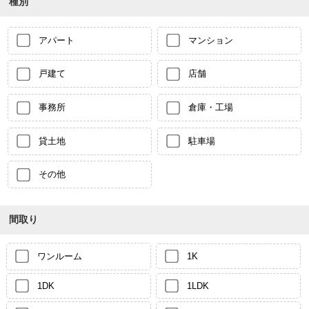
種別
アパート
マンション
戸建て
店舗
事務所
倉庫・工場
貸土地
駐車場
その他
間取り
ワンルーム
1K
1DK
1LDK