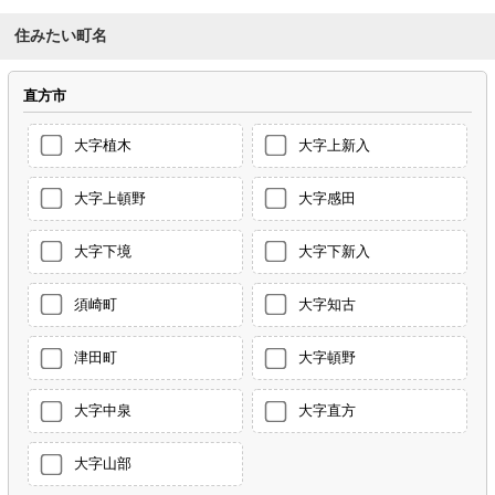
住みたい町名
直方市
大字植木
大字上新入
大字上頓野
大字感田
大字下境
大字下新入
須崎町
大字知古
津田町
大字頓野
大字中泉
大字直方
大字山部