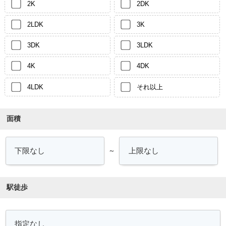
2K
2DK
2LDK
3K
3DK
3LDK
4K
4DK
4LDK
それ以上
面積
～
駅徒歩