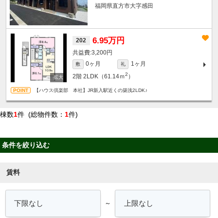
福岡県直方市大字感田
6.95万円
202
3,200円
0ヶ月
1ヶ月
敷
礼
2
2階
2LDK（61.14ｍ
）
【ハウス倶楽部 本社】JR新入駅近くの築浅2LDK♪
棟数
1
件 (総物件数：
1
件)
条件を絞り込む
賃料
～