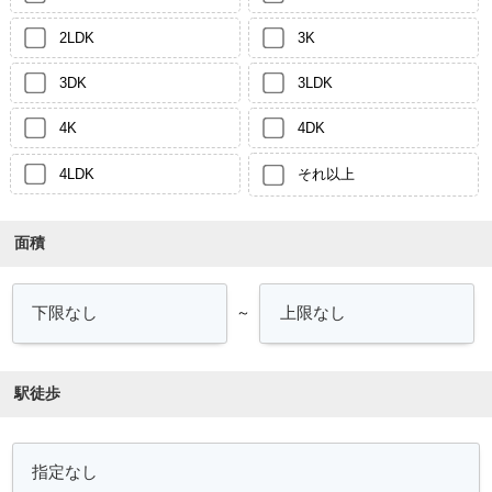
2LDK
3K
3DK
3LDK
4K
4DK
4LDK
それ以上
面積
～
駅徒歩