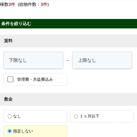
棟数
3
件 (総物件数：
3
件)
条件を絞り込む
賃料
～
管理費・共益費込み
敷金
なし
１ヶ月以下
指定しない