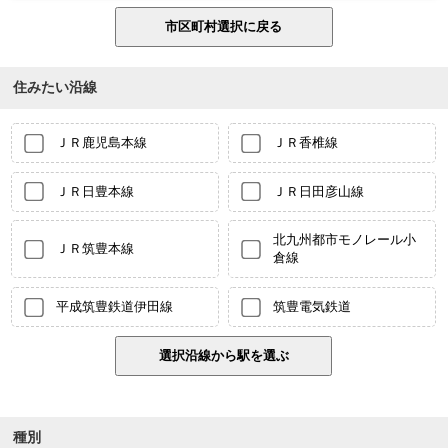
住みたい沿線
ＪＲ鹿児島本線
ＪＲ香椎線
ＪＲ日豊本線
ＪＲ日田彦山線
北九州都市モノレール小
ＪＲ筑豊本線
倉線
平成筑豊鉄道伊田線
筑豊電気鉄道
種別