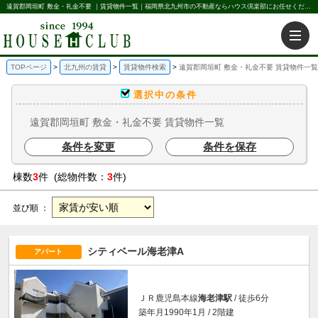
遠賀郡岡垣町 敷金・礼金不要 ｜賃貸物件一覧｜福岡県北九州市の不動産ならハウス倶楽部にお任せください。北九州の賃貸・売買・不動産買取などを不動産に関することならなんでもお任せ。
TOPページ
北九州の賃貸
賃貸物件検索
遠賀郡岡垣町 敷金・礼金不要 賃貸物件一覧
選択中の条件
遠賀郡岡垣町 敷金・礼金不要 賃貸物件一覧
条件を変更
条件を保存
棟数
3
件 (総物件数：
3
件)
並び順 ：
シティベール海老津A
アパート
ＪＲ鹿児島本線
海老津駅
/ 徒歩6分
築年月1990年1月 / 2階建