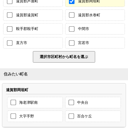
遠賀郡芦屋町
遠賀郡岡垣町
遠賀郡遠賀町
遠賀郡水巻町
鞍手郡鞍手町
中間市
直方市
宮若市
住みたい町名
遠賀郡岡垣町
海老津駅南
中央台
大字手野
百合ケ丘