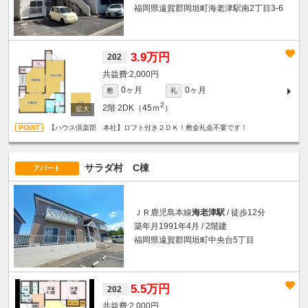
福岡県遠賀郡岡垣町海老津駅南2丁目3-6
3.9万円
202
2,000円
0ヶ月
0ヶ月
敷
礼
2
2階
2DK（45ｍ
）
【ハウス倶楽部 本社】ロフト付き２ＤＫ！敷金礼金不要です！
サラダ村 C棟
アパート
ＪＲ鹿児島本線
海老津駅
/ 徒歩12分
築年月1991年4月 / 2階建
福岡県遠賀郡岡垣町中央台5丁目
5.5万円
202
2,000円