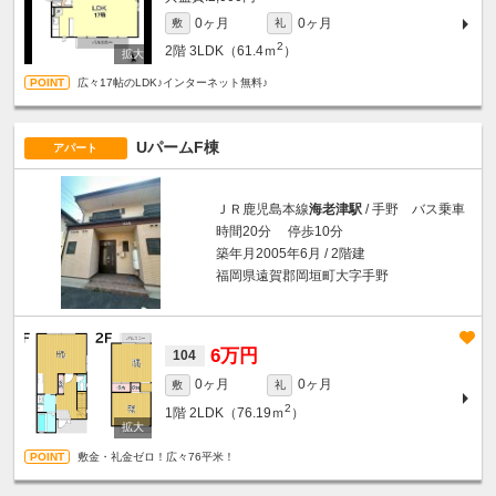
0ヶ月
0ヶ月
敷
礼
2
2階
3LDK（61.4ｍ
）
広々17帖のLDK♪インターネット無料♪
UパームF棟
アパート
ＪＲ鹿児島本線
海老津駅
/ 手野 バス乗車
時間20分 停歩10分
築年月2005年6月 / 2階建
福岡県遠賀郡岡垣町大字手野
6万円
104
0ヶ月
0ヶ月
敷
礼
2
1階
2LDK（76.19ｍ
）
敷金・礼金ゼロ！広々76平米！