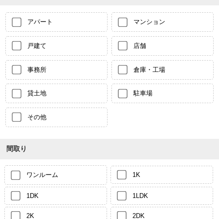
アパート
マンション
戸建て
店舗
事務所
倉庫・工場
貸土地
駐車場
その他
間取り
ワンルーム
1K
1DK
1LDK
2K
2DK