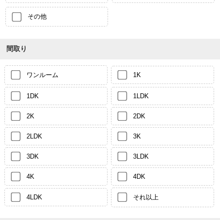
その他
間取り
ワンルーム
1K
1DK
1LDK
2K
2DK
2LDK
3K
3DK
3LDK
4K
4DK
4LDK
それ以上