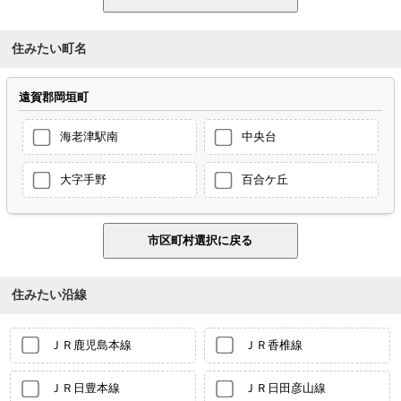
住みたい町名
遠賀郡岡垣町
海老津駅南
中央台
大字手野
百合ケ丘
住みたい沿線
ＪＲ鹿児島本線
ＪＲ香椎線
ＪＲ日豊本線
ＪＲ日田彦山線