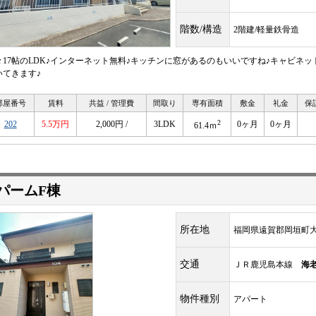
階数/構造
2階建/軽量鉄骨造
々17帖のLDK♪インターネット無料♪キッチンに窓があるのもいいですね♪キャビネ
いてきます♪
部屋番号
賃料
共益 / 管理費
間取り
専有面積
敷金
礼金
保
2
202
5.5万円
2,000円 /
3LDK
0ヶ月
0ヶ月
61.4ｍ
パームF棟
所在地
福岡県遠賀郡岡垣町
交通
ＪＲ鹿児島本線
海
物件種別
アパート