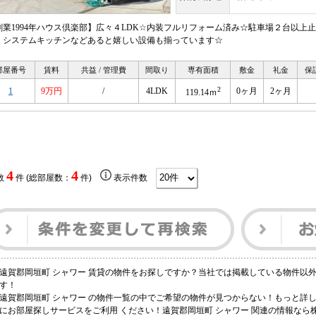
創業1994年ハウス倶楽部】広々４LDK☆内装フルリフォーム済み☆駐車場２台以
、システムキッチンなどあると嬉しい設備も揃っています☆
部屋番号
賃料
共益 / 管理費
間取り
専有面積
敷金
礼金
保
2
1
9万円
/
4LDK
0ヶ月
2ヶ月
119.14ｍ
4
4
数
件 (総部屋数：
件)
表示件数
遠賀郡岡垣町 シャワー 賃貸の物件をお探しですか？当社では掲載している物件以
す！
遠賀郡岡垣町 シャワー の物件一覧の中でご希望の物件が見つからない！もっと詳
にお部屋探しサービスをご利用 ください！遠賀郡岡垣町 シャワー 関連の情報な