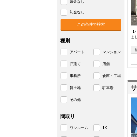
敷金なし
礼金なし
【
ま
種別
アパート
マンション
戸建て
店舗
事務所
倉庫・工場
サ
貸土地
駐車場
その他
間取り
ワンルーム
1K