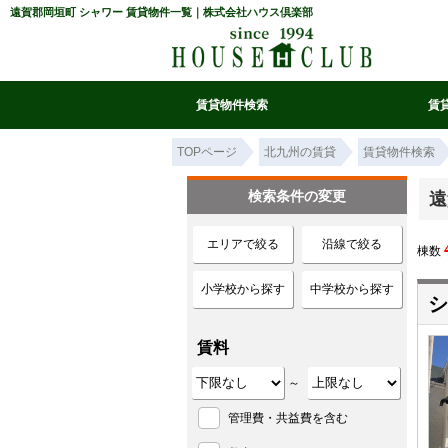
遠賀郡岡垣町 シャワー 賃貸物件一覧｜株式会社ハウス倶楽部
賃貸物件検索
賃
マイ条件リスト
お気に入り
条件検索
閲覧履歴
TOPページ
北九州の賃貸
賃貸物件検索
検索条件の変更
遠
エリアで絞る
沿線で絞る
棟数
小学校から探す
中学校から探す
シ
賃料
～
管理費・共益費を含む