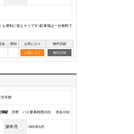
ットも便利に使えそうです♪駐車場は一台無料で
証金
償却
お気に入り
物件詳細
お気に入り
物件詳細
大字手野
老津駅
手野 バス乗車時間20分 停歩10分
築年月
2005年6月