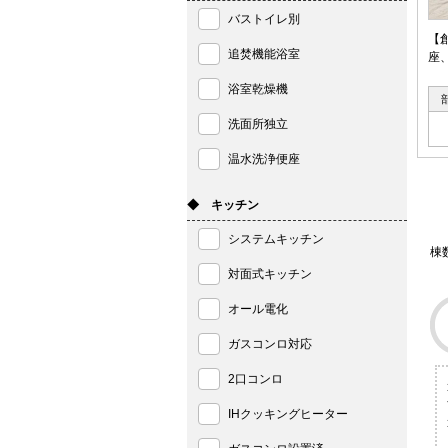
バストイレ別
【
追焚機能浴室
座
浴室乾燥機
洗面所独立
温水洗浄便座
◆ キッチン
システムキッチン
棟
対面式キッチン
オール電化
ガスコンロ対応
2口コンロ
IHクッキングヒーター