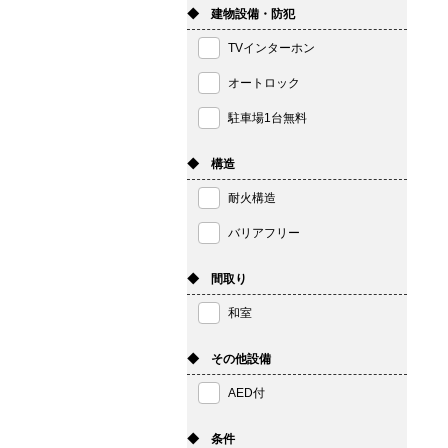
◆ 建物設備・防犯
TVインターホン
オートロック
駐車場1台無料
◆ 構造
耐火構造
バリアフリー
◆ 間取り
和室
◆ その他設備
AED付
◆ 条件