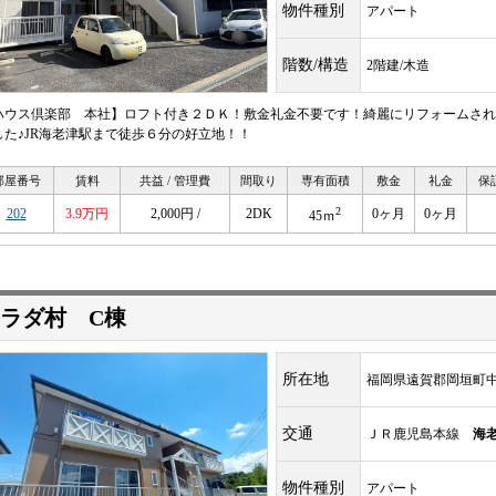
物件種別
アパート
階数/構造
2階建/木造
ハウス倶楽部 本社】ロフト付き２ＤＫ！敷金礼金不要です！綺麗にリフォームされ
した♪JR海老津駅まで徒歩６分の好立地！！
部屋番号
賃料
共益 / 管理費
間取り
専有面積
敷金
礼金
保
2
202
3.9万円
2,000円 /
2DK
0ヶ月
0ヶ月
45ｍ
ラダ村 C棟
所在地
福岡県遠賀郡岡垣町中
交通
ＪＲ鹿児島本線
海
物件種別
アパート