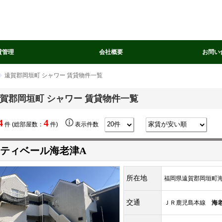
貸管理
会社概要
お問い
遠賀郡岡垣町 シャワー 賃貸物件一覧
賀郡岡垣町 シャワー 賃貸物件一覧
4
4
件 (総部屋数：
件)
表示件数
ティベール海老津A
所在地
福岡県遠賀郡岡垣町海
交通
ＪＲ鹿児島本線
海