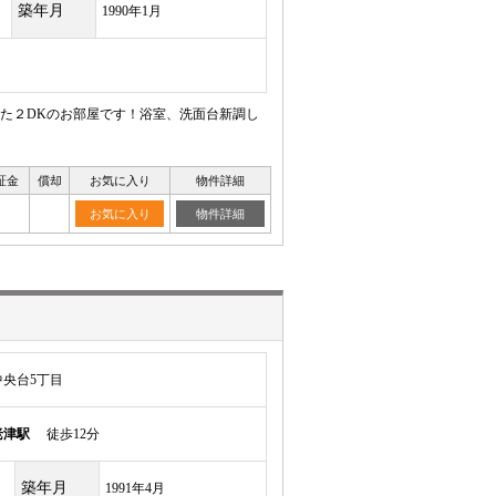
築年月
1990年1月
た２DKのお部屋です！浴室、洗面台新調し
証金
償却
お気に入り
物件詳細
お気に入り
物件詳細
央台5丁目
老津駅
徒歩12分
築年月
1991年4月