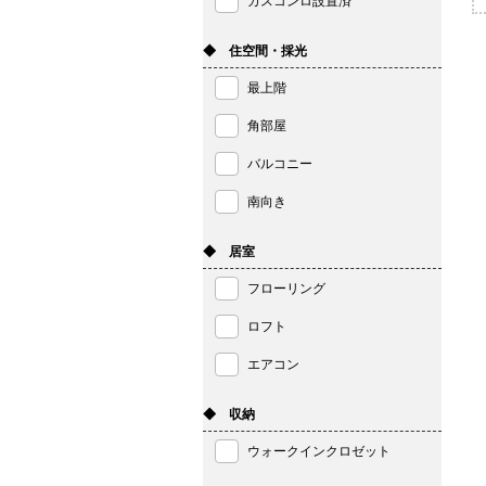
ガスコンロ設置済
◆ 住空間・採光
最上階
角部屋
バルコニー
南向き
◆ 居室
フローリング
ロフト
エアコン
◆ 収納
ウォークインクロゼット