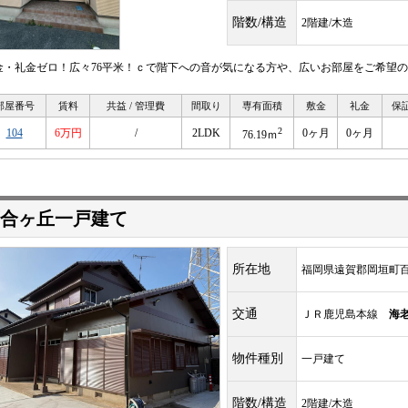
階数/構造
2階建/木造
金・礼金ゼロ！広々76平米！ｃで階下への音が気になる方や、広いお部屋をご希望
部屋番号
賃料
共益 / 管理費
間取り
専有面積
敷金
礼金
保
2
104
6万円
/
2LDK
0ヶ月
0ヶ月
76.19ｍ
合ヶ丘一戸建て
所在地
福岡県遠賀郡岡垣町百
交通
ＪＲ鹿児島本線
海
物件種別
一戸建て
階数/構造
2階建/木造