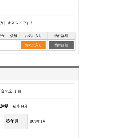
の方にオススメです！
証金
償却
お気に入り
物件詳細
お気に入り
物件詳細
合ケ丘1丁目
老津駅
徒歩14分
築年月
1978年1月