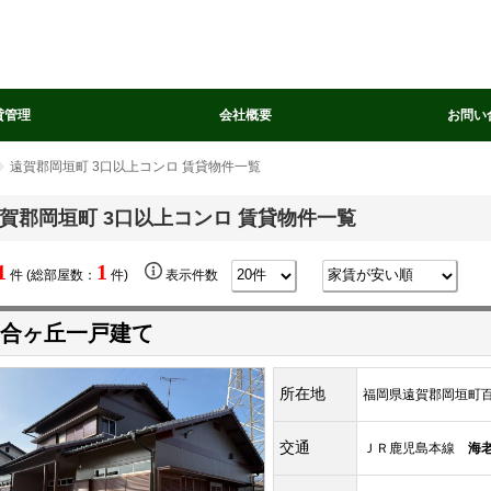
貸管理
会社概要
お問い
遠賀郡岡垣町 3口以上コンロ 賃貸物件一覧
賀郡岡垣町 3口以上コンロ 賃貸物件一覧
1
1
件 (総部屋数：
件)
表示件数
合ヶ丘一戸建て
所在地
福岡県遠賀郡岡垣町百
交通
ＪＲ鹿児島本線
海