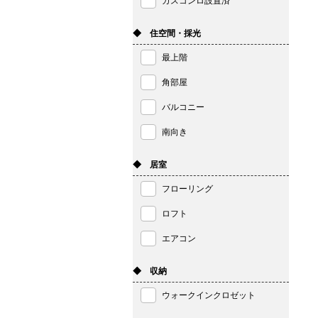
ガスコンロ設置済
◆ 住空間・採光
最上階
角部屋
バルコニー
南向き
◆ 居室
フローリング
ロフト
エアコン
◆ 収納
ウォークインクロゼット