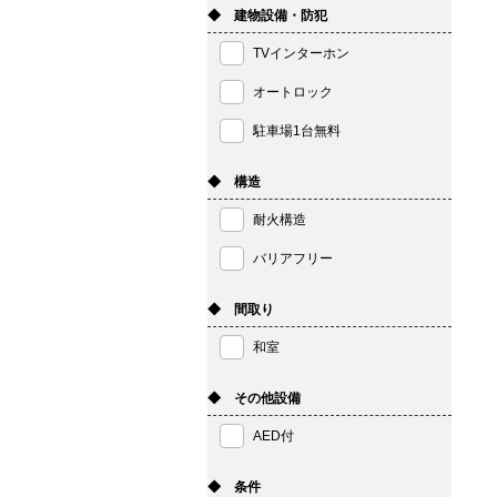
◆ 建物設備・防犯
TVインターホン
オートロック
駐車場1台無料
◆ 構造
耐火構造
バリアフリー
◆ 間取り
和室
◆ その他設備
AED付
◆ 条件