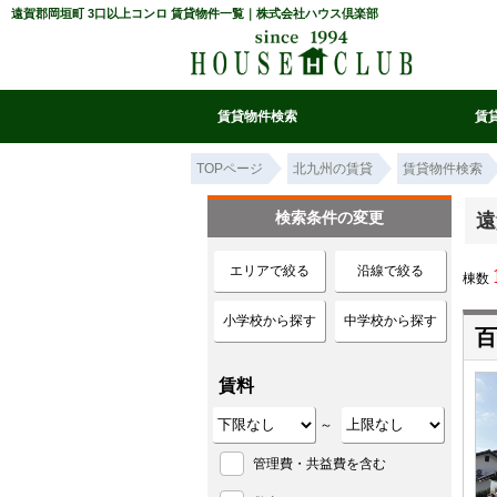
遠賀郡岡垣町 3口以上コンロ 賃貸物件一覧｜株式会社ハウス倶楽部
賃貸物件検索
賃
マイ条件リスト
お気に入り
条件検索
閲覧履歴
TOPページ
北九州の賃貸
賃貸物件検索
検索条件の変更
遠
エリアで絞る
沿線で絞る
棟数
小学校から探す
中学校から探す
百
賃料
～
管理費・共益費を含む