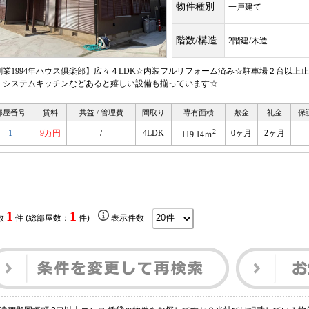
物件種別
一戸建て
階数/構造
2階建/木造
創業1994年ハウス倶楽部】広々４LDK☆内装フルリフォーム済み☆駐車場２台以
、システムキッチンなどあると嬉しい設備も揃っています☆
部屋番号
賃料
共益 / 管理費
間取り
専有面積
敷金
礼金
保
2
1
9万円
/
4LDK
0ヶ月
2ヶ月
119.14ｍ
1
1
数
件 (総部屋数：
件)
表示件数