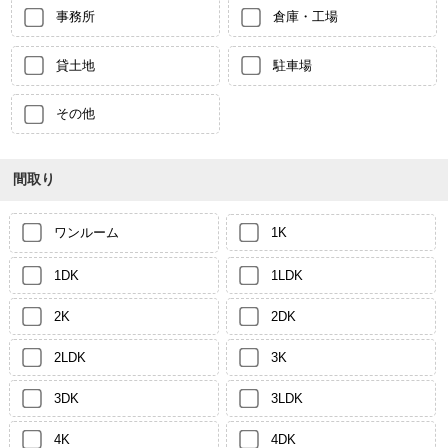
事務所
倉庫・工場
貸土地
駐車場
その他
間取り
ワンルーム
1K
1DK
1LDK
2K
2DK
2LDK
3K
3DK
3LDK
4K
4DK