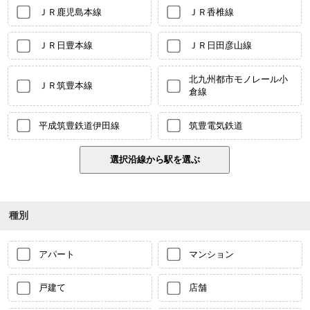
ＪＲ鹿児島本線
ＪＲ香椎線
ＪＲ日豊本線
ＪＲ日田彦山線
北九州都市モノレール小
ＪＲ筑豊本線
倉線
平成筑豊鉄道伊田線
筑豊電気鉄道
種別
アパート
マンション
戸建て
店舗