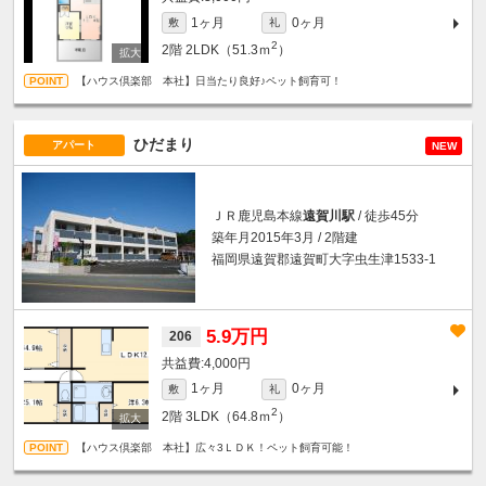
1ヶ月
0ヶ月
敷
礼
2
2階
2LDK（51.3ｍ
）
【ハウス倶楽部 本社】日当たり良好♪ペット飼育可！
ひだまり
アパート
NEW
ＪＲ鹿児島本線
遠賀川駅
/ 徒歩45分
築年月2015年3月 / 2階建
福岡県遠賀郡遠賀町大字虫生津1533-1
5.9万円
206
4,000円
1ヶ月
0ヶ月
敷
礼
2
2階
3LDK（64.8ｍ
）
【ハウス倶楽部 本社】広々3ＬＤＫ！ペット飼育可能！