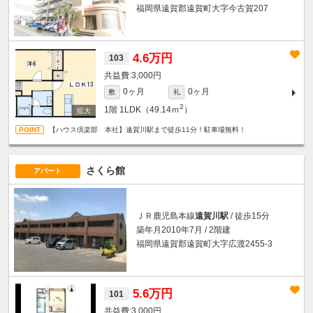
福岡県遠賀郡遠賀町大字今古賀207
4.6万円
103
3,000円
0ヶ月
0ヶ月
敷
礼
2
1階
1LDK（49.14ｍ
）
【ハウス倶楽部 本社】遠賀川駅まで徒歩11分！駐車場無料！
さくら館
アパート
ＪＲ鹿児島本線
遠賀川駅
/ 徒歩15分
築年月2010年7月 / 2階建
福岡県遠賀郡遠賀町大字広渡2455-3
5.6万円
101
3,000円