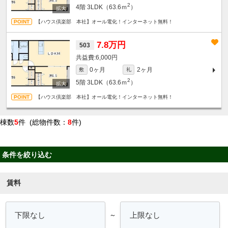
2
4階
3LDK（63.6ｍ
）
【ハウス倶楽部 本社】オール電化！インターネット無料！
7.8万円
503
6,000円
0ヶ月
2ヶ月
敷
礼
2
5階
3LDK（63.6ｍ
）
【ハウス倶楽部 本社】オール電化！インターネット無料！
棟数
5
件 (総物件数：
8
件)
条件を絞り込む
賃料
～