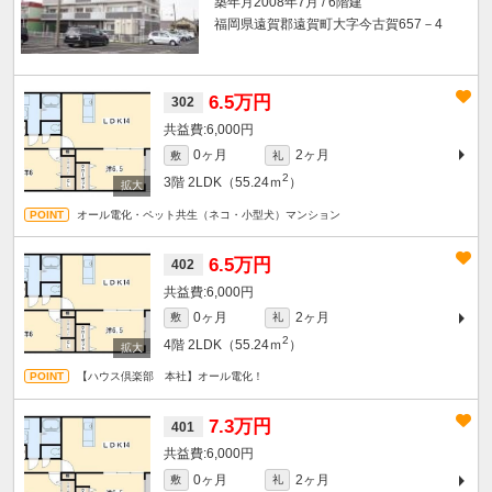
築年月2008年7月 / 6階建
福岡県遠賀郡遠賀町大字今古賀657－4
6.5万円
302
6,000円
0ヶ月
2ヶ月
敷
礼
2
3階
2LDK（55.24ｍ
）
オール電化・ペット共生（ネコ・小型犬）マンション
6.5万円
402
6,000円
0ヶ月
2ヶ月
敷
礼
2
4階
2LDK（55.24ｍ
）
【ハウス倶楽部 本社】オール電化！
7.3万円
401
6,000円
0ヶ月
2ヶ月
敷
礼