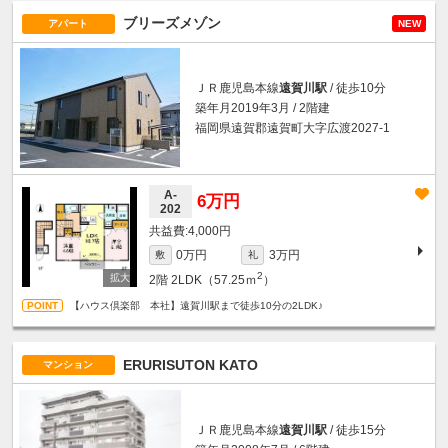
ブリーズメゾン
アパート
NEW
ＪＲ鹿児島本線
遠賀川駅
/ 徒歩10分
築年月2019年3月 / 2階建
福岡県遠賀郡遠賀町大字広渡2027-1
A-
6万円
202
4,000円
0万円
3万円
敷
礼
2
2階
2LDK（57.25ｍ
）
【ハウス倶楽部 本社】遠賀川駅まで徒歩10分の2LDK♪
ERURISUTON KATO
マンション
ＪＲ鹿児島本線
遠賀川駅
/ 徒歩15分