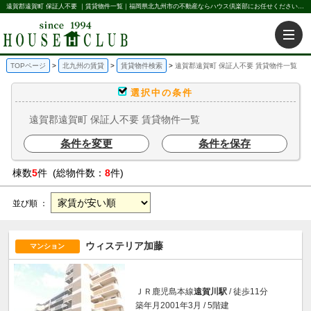
遠賀郡遠賀町 保証人不要 ｜賃貸物件一覧｜福岡県北九州市の不動産ならハウス倶楽部にお任せください。北九州の賃貸・売買・不動産買取などを不動産に関することならなんでもお任せ。
TOPページ
北九州の賃貸
賃貸物件検索
遠賀郡遠賀町 保証人不要 賃貸物件一覧
選択中の条件
遠賀郡遠賀町 保証人不要 賃貸物件一覧
条件を変更
条件を保存
棟数
5
件 (総物件数：
8
件)
並び順 ：
ウィステリア加藤
マンション
ＪＲ鹿児島本線
遠賀川駅
/ 徒歩11分
築年月2001年3月 / 5階建