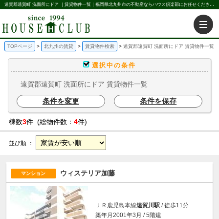
遠賀郡遠賀町 洗面所にドア ｜賃貸物件一覧｜福岡県北九州市の不動産ならハウス倶楽部にお任せください。北九州の賃貸・売買・不動産買取などを不動産に関することならなんでもお任せ。
TOPページ
北九州の賃貸
賃貸物件検索
遠賀郡遠賀町 洗面所にドア 賃貸物件一覧
選択中の条件
遠賀郡遠賀町 洗面所にドア 賃貸物件一覧
条件を変更
条件を保存
棟数
3
件 (総物件数：
4
件)
並び順 ：
ウィステリア加藤
マンション
ＪＲ鹿児島本線
遠賀川駅
/ 徒歩11分
築年月2001年3月 / 5階建