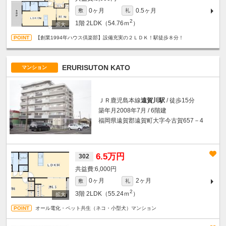
0ヶ月
0.5ヶ月
敷
礼
2
1階
2LDK（54.76ｍ
）
【創業1994年ハウス倶楽部】設備充実の２ＬＤＫ！駅徒歩８分！
ERURISUTON KATO
マンション
ＪＲ鹿児島本線
遠賀川駅
/ 徒歩15分
築年月2008年7月 / 6階建
福岡県遠賀郡遠賀町大字今古賀657－4
6.5万円
302
6,000円
0ヶ月
2ヶ月
敷
礼
2
3階
2LDK（55.24ｍ
）
オール電化・ペット共生（ネコ・小型犬）マンション