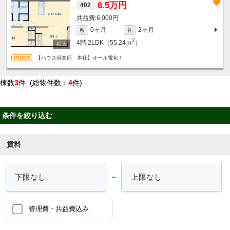
6.5万円
402
6,000円
0ヶ月
2ヶ月
敷
礼
2
4階
2LDK（55.24ｍ
）
【ハウス倶楽部 本社】オール電化！
棟数
3
件 (総物件数：
4
件)
条件を絞り込む
賃料
～
管理費・共益費込み