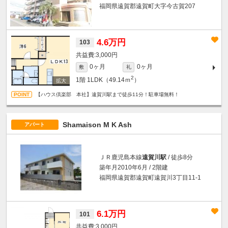
福岡県遠賀郡遠賀町大字今古賀207
4.6万円
103
3,000円
0ヶ月
0ヶ月
敷
礼
2
1階
1LDK（49.14ｍ
）
【ハウス倶楽部 本社】遠賀川駅まで徒歩11分！駐車場無料！
Shamaison M K Ash
アパート
ＪＲ鹿児島本線
遠賀川駅
/ 徒歩8分
築年月2010年6月 / 2階建
福岡県遠賀郡遠賀町遠賀川3丁目11-1
6.1万円
101
3,000円