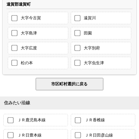
遠賀郡遠賀町
大字今古賀
遠賀川
大字島津
田園
大字広渡
大字別府
松の本
大字虫生津
住みたい沿線
ＪＲ鹿児島本線
ＪＲ香椎線
ＪＲ日豊本線
ＪＲ日田彦山線