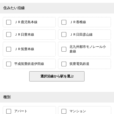
住みたい沿線
ＪＲ鹿児島本線
ＪＲ香椎線
ＪＲ日豊本線
ＪＲ日田彦山線
北九州都市モノレール小
ＪＲ筑豊本線
倉線
平成筑豊鉄道伊田線
筑豊電気鉄道
種別
アパート
マンション