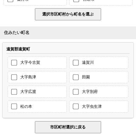
住みたい町名
遠賀郡遠賀町
大字今古賀
遠賀川
大字島津
田園
大字広渡
大字別府
松の本
大字虫生津