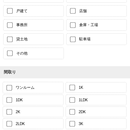
戸建て
店舗
事務所
倉庫・工場
貸土地
駐車場
その他
間取り
ワンルーム
1K
1DK
1LDK
2K
2DK
2LDK
3K