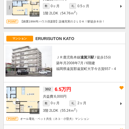
0ヶ月
0.5ヶ月
敷
礼
2
1階
2LDK（54.76ｍ
）
【創業1994年ハウス倶楽部】設備充実の２ＬＤＫ！駅徒歩８分！
ERURISUTON KATO
マンション
ＪＲ鹿児島本線
遠賀川駅
/ 徒歩15分
築年月2008年7月 / 6階建
福岡県遠賀郡遠賀町大字今古賀657－4
6.5万円
302
6,000円
0ヶ月
2ヶ月
敷
礼
2
3階
2LDK（55.24ｍ
）
オール電化・ペット共生（ネコ・小型犬）マンション