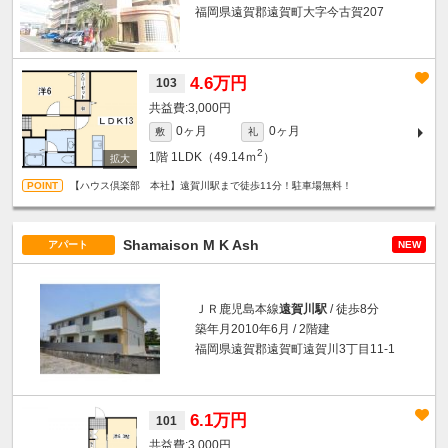
福岡県遠賀郡遠賀町大字今古賀207
4.6万円
103
3,000円
0ヶ月
0ヶ月
敷
礼
2
1階
1LDK（49.14ｍ
）
【ハウス倶楽部 本社】遠賀川駅まで徒歩11分！駐車場無料！
Shamaison M K Ash
アパート
NEW
ＪＲ鹿児島本線
遠賀川駅
/ 徒歩8分
築年月2010年6月 / 2階建
福岡県遠賀郡遠賀町遠賀川3丁目11-1
6.1万円
101
3,000円