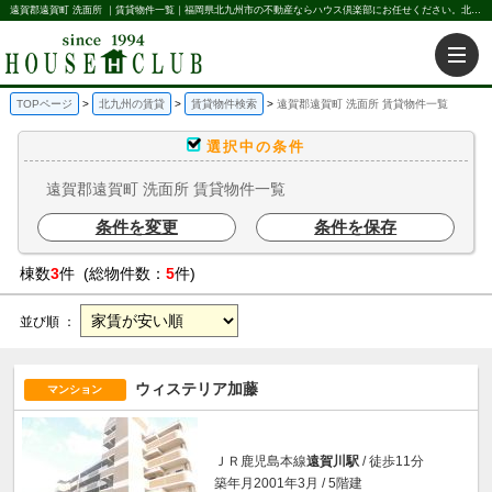
遠賀郡遠賀町 洗面所 ｜賃貸物件一覧｜福岡県北九州市の不動産ならハウス倶楽部にお任せください。北九州の賃貸・売買・不動産買取などを不動産に関することならなんでもお任せ。
TOPページ
北九州の賃貸
賃貸物件検索
遠賀郡遠賀町 洗面所 賃貸物件一覧
選択中の条件
遠賀郡遠賀町 洗面所 賃貸物件一覧
条件を変更
条件を保存
棟数
3
件 (総物件数：
5
件)
並び順 ：
ウィステリア加藤
マンション
ＪＲ鹿児島本線
遠賀川駅
/ 徒歩11分
築年月2001年3月 / 5階建