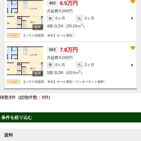
6.5万円
402
6,000円
0ヶ月
2ヶ月
敷
礼
2
4階
2LDK（55.24ｍ
）
【ハウス倶楽部 本社】オール電化！
7.8万円
503
6,000円
0ヶ月
2ヶ月
敷
礼
2
5階
3LDK（63.6ｍ
）
【ハウス倶楽部 本社】オール電化！インターネット無料！
棟数
3
件 (総物件数：
5
件)
条件を絞り込む
賃料