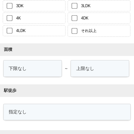
3DK
3LDK
4K
4DK
4LDK
それ以上
面積
～
駅徒歩