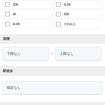
3DK
3LDK
4K
4DK
4LDK
それ以上
面積
～
駅徒歩