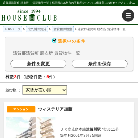
遠賀郡遠賀町 脱衣所 ｜賃貸物件一覧｜福岡県北九州市の不動産ならハウス倶楽部にお任せください。北九州の賃貸・売買・不動産買取などを不動産に関することならなんでもお任せ。
TOPページ
北九州の賃貸
賃貸物件検索
遠賀郡遠賀町 脱衣所 賃貸物件一覧
選択中の条件
遠賀郡遠賀町 脱衣所 賃貸物件一覧
条件を変更
条件を保存
棟数
3
件 (総物件数：
5
件)
並び順 ：
ウィステリア加藤
マンション
ＪＲ鹿児島本線
遠賀川駅
/ 徒歩11分
築年月2001年3月 / 5階建