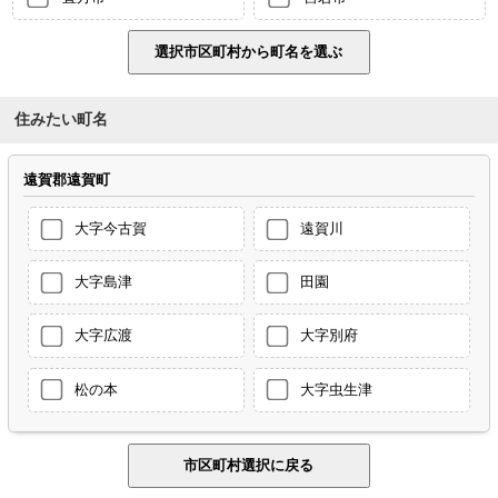
住みたい町名
遠賀郡遠賀町
大字今古賀
遠賀川
大字島津
田園
大字広渡
大字別府
松の本
大字虫生津