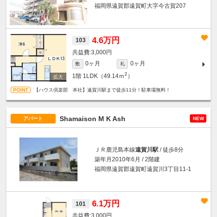
福岡県遠賀郡遠賀町大字今古賀207
4.6万円
103
3,000円
0ヶ月
0ヶ月
敷
礼
2
1階
1LDK（49.14ｍ
）
【ハウス倶楽部 本社】遠賀川駅まで徒歩11分！駐車場無料！
Shamaison M K Ash
アパート
NEW
ＪＲ鹿児島本線
遠賀川駅
/ 徒歩8分
築年月2010年6月 / 2階建
福岡県遠賀郡遠賀町遠賀川3丁目11-1
6.1万円
101
3,000円