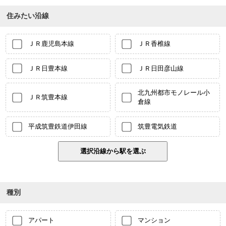
住みたい沿線
ＪＲ鹿児島本線
ＪＲ香椎線
ＪＲ日豊本線
ＪＲ日田彦山線
北九州都市モノレール小
ＪＲ筑豊本線
倉線
平成筑豊鉄道伊田線
筑豊電気鉄道
種別
アパート
マンション