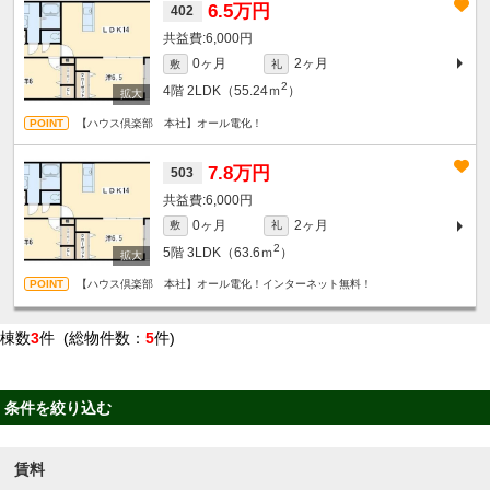
6.5万円
402
6,000円
0ヶ月
2ヶ月
敷
礼
2
4階
2LDK（55.24ｍ
）
【ハウス倶楽部 本社】オール電化！
7.8万円
503
6,000円
0ヶ月
2ヶ月
敷
礼
2
5階
3LDK（63.6ｍ
）
【ハウス倶楽部 本社】オール電化！インターネット無料！
棟数
3
件 (総物件数：
5
件)
条件を絞り込む
賃料