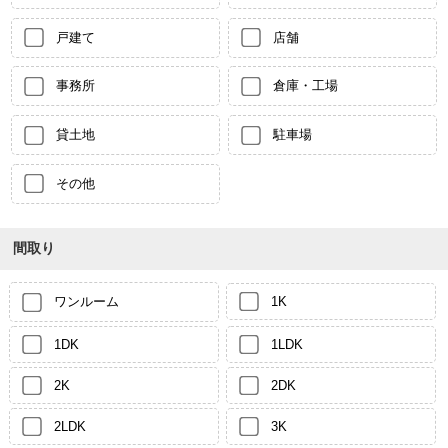
戸建て
店舗
事務所
倉庫・工場
貸土地
駐車場
その他
間取り
ワンルーム
1K
1DK
1LDK
2K
2DK
2LDK
3K