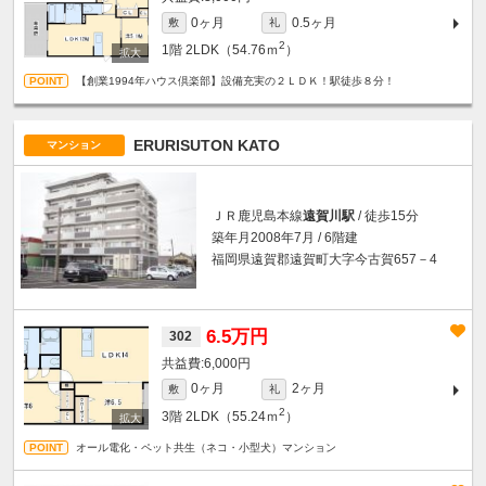
0ヶ月
0.5ヶ月
敷
礼
2
1階
2LDK（54.76ｍ
）
【創業1994年ハウス倶楽部】設備充実の２ＬＤＫ！駅徒歩８分！
ERURISUTON KATO
マンション
ＪＲ鹿児島本線
遠賀川駅
/ 徒歩15分
築年月2008年7月 / 6階建
福岡県遠賀郡遠賀町大字今古賀657－4
6.5万円
302
6,000円
0ヶ月
2ヶ月
敷
礼
2
3階
2LDK（55.24ｍ
）
オール電化・ペット共生（ネコ・小型犬）マンション