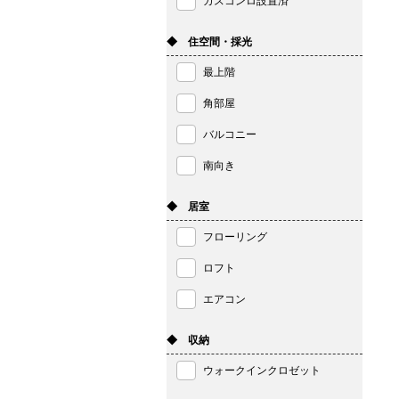
ガスコンロ設置済
◆ 住空間・採光
最上階
角部屋
バルコニー
南向き
◆ 居室
フローリング
ロフト
エアコン
◆ 収納
ウォークインクロゼット