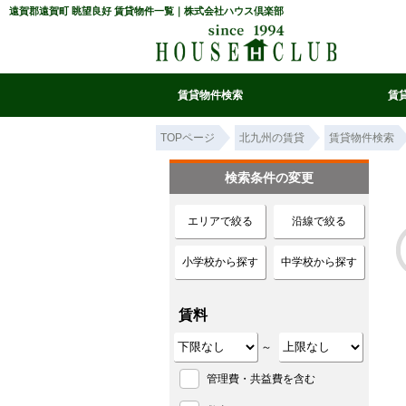
遠賀郡遠賀町 眺望良好 賃貸物件一覧｜株式会社ハウス倶楽部
賃貸物件検索
賃
マイ条件リスト
お気に入り
条件検索
閲覧履歴
TOPページ
北九州の賃貸
賃貸物件検索
検索条件の変更
エリアで絞る
沿線で絞る
小学校から探す
中学校から探す
賃料
～
管理費・共益費を含む