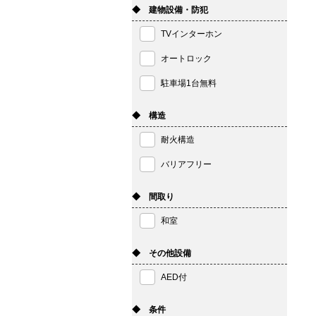
◆ 建物設備・防犯
TVインターホン
オートロック
駐車場1台無料
◆ 構造
耐火構造
バリアフリー
◆ 間取り
和室
◆ その他設備
AED付
◆ 条件