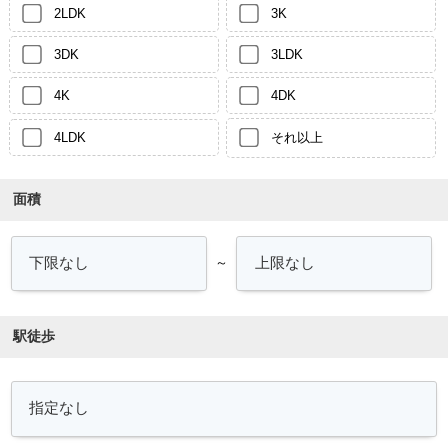
2LDK
3K
3DK
3LDK
4K
4DK
4LDK
それ以上
面積
～
駅徒歩