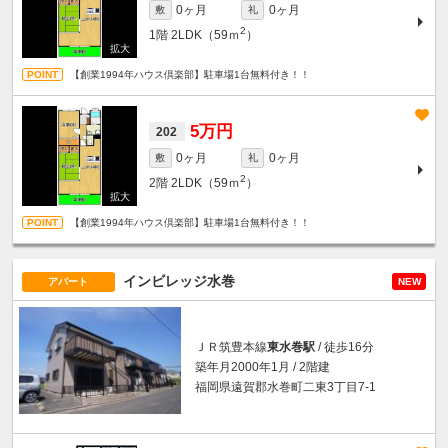
0ヶ月
0ヶ月
敷
礼
2
1階
2LDK（59ｍ
）
【創業1994年ハウス倶楽部】駐車場1台無料付き！！
5万円
202
0ヶ月
0ヶ月
敷
礼
2
2階
2LDK（59ｍ
）
【創業1994年ハウス倶楽部】駐車場1台無料付き！！
インビレッジ水巻
アパート
NEW
ＪＲ筑豊本線
東水巻駅
/ 徒歩16分
築年月2000年1月 / 2階建
福岡県遠賀郡水巻町二東3丁目7-1