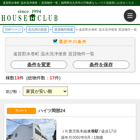
遠賀郡水巻町 温水洗浄便座 ｜賃貸物件一覧｜福岡県北九州市の不動産ならハウス倶楽部にお任せください。北九州の賃貸・売買・不動産買取などを不動産に関することならなんでもお任せ。
TOPページ
北九州の賃貸
賃貸物件検索
遠賀郡水巻町 温水洗浄便座 賃貸物件一覧
選択中の条件
遠賀郡水巻町 温水洗浄便座 賃貸物件一覧
条件を変更
条件を保存
棟数
13
件 (総物件数：
17
件)
並び順 ：
ハイツ岡部24
アパート
ＪＲ鹿児島本線
水巻駅
/ 徒歩17分
築年月2002年9月 / 1階建