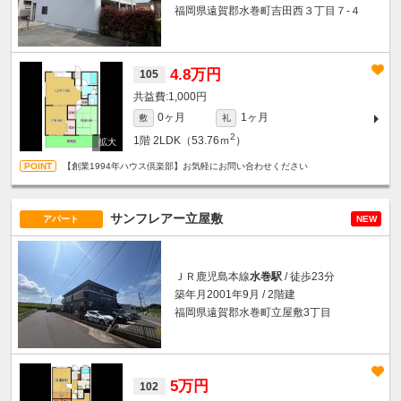
福岡県遠賀郡水巻町吉田西３丁目７-４
4.8万円
105
1,000円
0ヶ月
1ヶ月
敷
礼
2
1階
2LDK（53.76ｍ
）
【創業1994年ハウス倶楽部】お気軽にお問い合わせください
サンフレアー立屋敷
アパート
NEW
ＪＲ鹿児島本線
水巻駅
/ 徒歩23分
築年月2001年9月 / 2階建
福岡県遠賀郡水巻町立屋敷3丁目
5万円
102