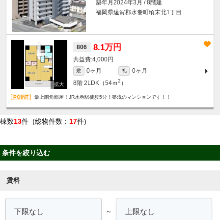
築年月2024年3月 / 8階建
福岡県遠賀郡水巻町頃末北1丁目
8.1万円
806
4,000円
0ヶ月
0ヶ月
敷
礼
2
8階
2LDK（54ｍ
）
最上階角部屋！JR水巻駅徒歩5分！築浅のマンションです！！
棟数
13
件 (総物件数：
17
件)
条件を絞り込む
賃料
～