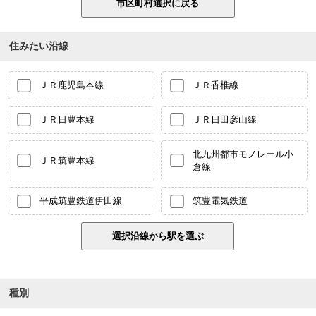
住みたい沿線
ＪＲ鹿児島本線
ＪＲ香椎線
ＪＲ日豊本線
ＪＲ日田彦山線
北九州都市モノレール小
ＪＲ筑豊本線
倉線
平成筑豊鉄道伊田線
筑豊電気鉄道
種別