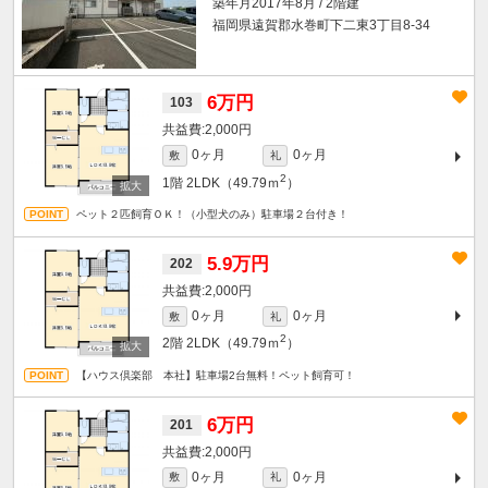
築年月2017年8月 / 2階建
福岡県遠賀郡水巻町下二東3丁目8-34
6万円
103
2,000円
0ヶ月
0ヶ月
敷
礼
2
1階
2LDK（49.79ｍ
）
ペット２匹飼育ＯＫ！（小型犬のみ）駐車場２台付き！
5.9万円
202
2,000円
0ヶ月
0ヶ月
敷
礼
2
2階
2LDK（49.79ｍ
）
【ハウス倶楽部 本社】駐車場2台無料！ペット飼育可！
6万円
201
2,000円
0ヶ月
0ヶ月
敷
礼