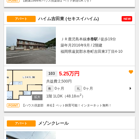
【創業1994年ハウス倶楽部】ペット飼育OKです♪
ハイム吉田東 (セキスイハイム)
アパート
NEW
ＪＲ鹿児島本線
水巻駅
/ 徒歩19分
築年月2016年9月 / 2階建
福岡県遠賀郡水巻町吉田東3丁目4-10
5.25万円
103
2,500円
0ヶ月
0ヶ月
敷
礼
2
1階
1LDK（48.18ｍ
）
【ハウス倶楽部 本社】ペット飼育可能！インターネット無料！
メゾンクレール
アパート