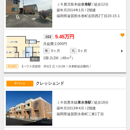
ＪＲ鹿児島本線
水巻駅
/ 徒歩12分
築年月2014年1月 / 2階建
福岡県遠賀郡水巻町吉田西2丁目20-15-1
5.45万円
102
2,000円
0ヶ月
0ヶ月
敷
礼
2
1階
2LDK（48ｍ
）
【ハウス倶楽部 本社】広々2LDK！水巻駅徒歩圏内！
クレッシェンド
アパート
ＪＲ筑豊本線
東水巻駅
/ 徒歩18分
築年月2013年4月 / 2階建
福岡県遠賀郡水巻町二東1丁目