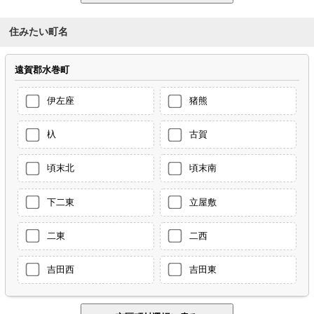
住みたい町名
遠賀郡水巻町
伊左座
猪熊
杁
古賀
頃末北
頃末南
下二東
立屋敷
二東
二西
吉田西
吉田東