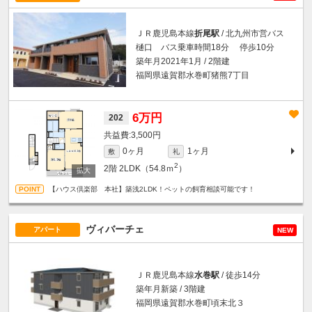
ＪＲ鹿児島本線
折尾駅
/ 北九州市営バス
樋口 バス乗車時間18分 停歩10分
築年月2021年1月 / 2階建
福岡県遠賀郡水巻町猪熊7丁目
6万円
202
3,500円
0ヶ月
1ヶ月
敷
礼
2
2階
2LDK（54.8ｍ
）
【ハウス倶楽部 本社】築浅2LDK！ペットの飼育相談可能です！
ヴィバーチェ
アパート
NEW
ＪＲ鹿児島本線
水巻駅
/ 徒歩14分
築年月新築 / 3階建
福岡県遠賀郡水巻町頃末北３