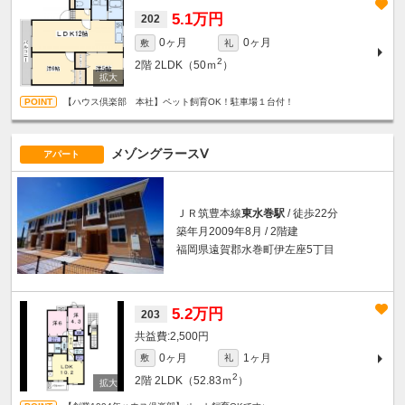
5.1万円
202
0ヶ月
0ヶ月
敷
礼
2
2階
2LDK（50ｍ
）
【ハウス倶楽部 本社】ペット飼育OK！駐車場１台付！
メゾングラースⅤ
アパート
ＪＲ筑豊本線
東水巻駅
/ 徒歩22分
築年月2009年8月 / 2階建
福岡県遠賀郡水巻町伊左座5丁目
5.2万円
203
2,500円
0ヶ月
1ヶ月
敷
礼
2
2階
2LDK（52.83ｍ
）