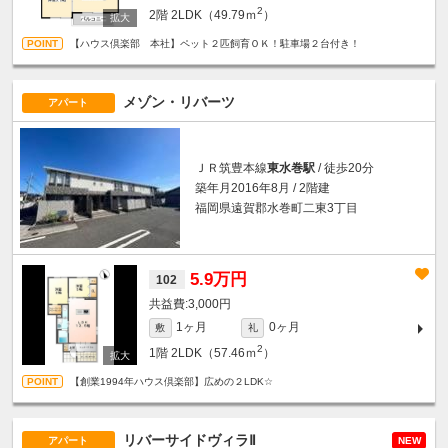
2
2階
2LDK（49.79ｍ
）
【ハウス倶楽部 本社】ペット２匹飼育ＯＫ！駐車場２台付き！
メゾン・リバーツ
アパート
ＪＲ筑豊本線
東水巻駅
/ 徒歩20分
築年月2016年8月 / 2階建
福岡県遠賀郡水巻町二東3丁目
5.9万円
102
3,000円
1ヶ月
0ヶ月
敷
礼
2
1階
2LDK（57.46ｍ
）
【創業1994年ハウス倶楽部】広めの２LDK☆
リバーサイドヴィラⅡ
アパート
NEW