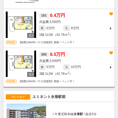
6.4万円
101
3,500円
0万円
9万円
敷
礼
2
1階
1LDK（42.78ｍ
）
【創業1994年ハウス倶楽部】新築！ペット可！
6.5万円
305
3,500円
0万円
10万円
敷
礼
2
3階
1LDK（42.78ｍ
）
【創業1994年ハウス倶楽部】新築！ペット可！
エミネント水巻駅前
マンション
ＪＲ鹿児島本線
水巻駅
/ 徒歩5分