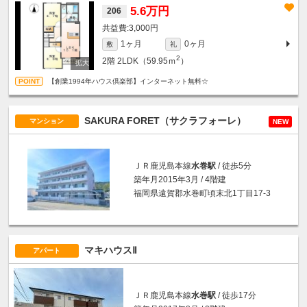
5.6万円
206
3,000円
1ヶ月
0ヶ月
敷
礼
2
2階
2LDK（59.95ｍ
）
【創業1994年ハウス倶楽部】インターネット無料☆
SAKURA FORET（サクラフォーレ）
マンション
NEW
ＪＲ鹿児島本線
水巻駅
/ 徒歩5分
築年月2015年3月 / 4階建
福岡県遠賀郡水巻町頃末北1丁目17-3
マキハウスⅡ
アパート
ＪＲ鹿児島本線
水巻駅
/ 徒歩17分