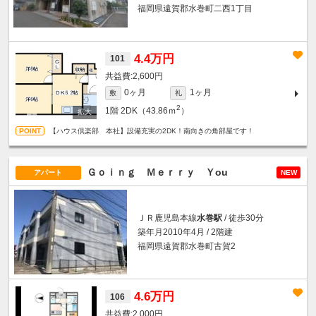
福岡県遠賀郡水巻町二西1丁目
4.4万円
101
2,600円
0ヶ月
1ヶ月
敷
礼
2
1階
2DK（43.86ｍ
）
【ハウス倶楽部 本社】設備充実の2DK！南向きの角部屋です！
Ｇｏｉｎｇ Ｍｅｒｒｙ Ｙou
アパート
NEW
ＪＲ鹿児島本線
水巻駅
/ 徒歩30分
築年月2010年4月 / 2階建
福岡県遠賀郡水巻町古賀2
4.6万円
106
2,000円