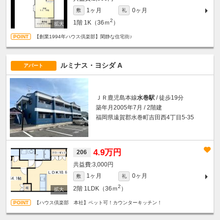
1ヶ月
0ヶ月
敷
礼
2
1階
1K（36ｍ
）
【創業1994年ハウス倶楽部】閑静な住宅街♪
ルミナス・ヨシダ A
アパート
ＪＲ鹿児島本線
水巻駅
/ 徒歩19分
築年月2005年7月 / 2階建
福岡県遠賀郡水巻町吉田西4丁目5-35
4.9万円
206
3,000円
1ヶ月
0ヶ月
敷
礼
2
2階
1LDK（36ｍ
）
【ハウス倶楽部 本社】ペット可！カウンターキッチン！