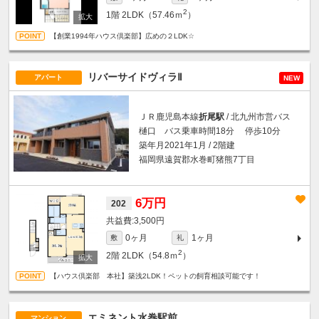
2
1階
2LDK（57.46ｍ
）
【創業1994年ハウス倶楽部】広めの２LDK☆
リバーサイドヴィラⅡ
アパート
NEW
ＪＲ鹿児島本線
折尾駅
/ 北九州市営バス
樋口 バス乗車時間18分 停歩10分
築年月2021年1月 / 2階建
福岡県遠賀郡水巻町猪熊7丁目
6万円
202
3,500円
0ヶ月
1ヶ月
敷
礼
2
2階
2LDK（54.8ｍ
）
【ハウス倶楽部 本社】築浅2LDK！ペットの飼育相談可能です！
エミネント水巻駅前
マンション