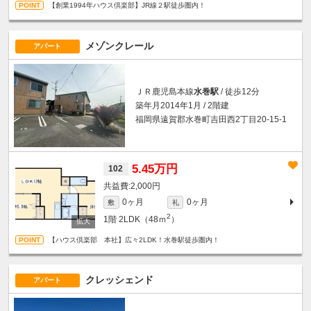
【創業1994年ハウス倶楽部】JR線２駅徒歩圏内！
メゾンクレール
アパート
ＪＲ鹿児島本線
水巻駅
/ 徒歩12分
築年月2014年1月 / 2階建
福岡県遠賀郡水巻町吉田西2丁目20-15-1
5.45万円
102
2,000円
0ヶ月
0ヶ月
敷
礼
2
1階
2LDK（48ｍ
）
【ハウス倶楽部 本社】広々2LDK！水巻駅徒歩圏内！
クレッシェンド
アパート