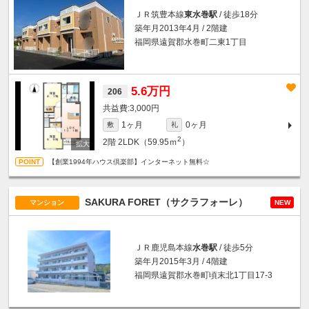
ＪＲ筑豊本線
東水巻駅
/ 徒歩18分
築年月2013年4月 / 2階建
福岡県遠賀郡水巻町二東1丁目
5.6万円
206
3,000円
1ヶ月
0ヶ月
敷
礼
2
2階
2LDK（59.95ｍ
）
【創業1994年ハウス倶楽部】インターネット無料☆
SAKURA FORET（サクラフォーレ）
マンション
NEW
ＪＲ鹿児島本線
水巻駅
/ 徒歩5分
築年月2015年3月 / 4階建
福岡県遠賀郡水巻町頃末北1丁目17-3