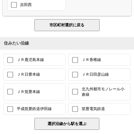
吉田西
住みたい沿線
ＪＲ鹿児島本線
ＪＲ香椎線
ＪＲ日豊本線
ＪＲ日田彦山線
北九州都市モノレール小
ＪＲ筑豊本線
倉線
平成筑豊鉄道伊田線
筑豊電気鉄道