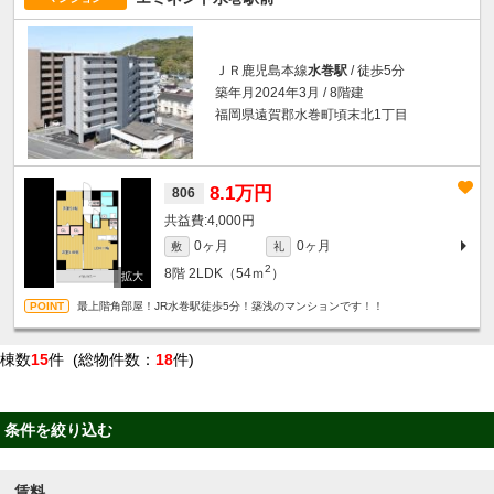
ＪＲ鹿児島本線
水巻駅
/ 徒歩5分
築年月2024年3月 / 8階建
福岡県遠賀郡水巻町頃末北1丁目
8.1万円
806
4,000円
0ヶ月
0ヶ月
敷
礼
2
8階
2LDK（54ｍ
）
最上階角部屋！JR水巻駅徒歩5分！築浅のマンションです！！
棟数
15
件 (総物件数：
18
件)
条件を絞り込む
賃料