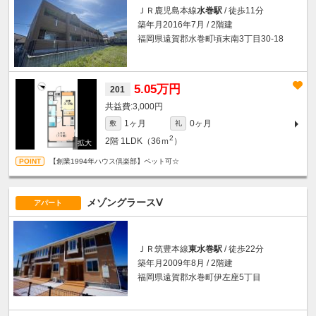
ＪＲ鹿児島本線
水巻駅
/ 徒歩11分
築年月2016年7月 / 2階建
福岡県遠賀郡水巻町頃末南3丁目30-18
5.05万円
201
3,000円
1ヶ月
0ヶ月
敷
礼
2
2階
1LDK（36ｍ
）
【創業1994年ハウス倶楽部】ペット可☆
メゾングラースⅤ
アパート
ＪＲ筑豊本線
東水巻駅
/ 徒歩22分
築年月2009年8月 / 2階建
福岡県遠賀郡水巻町伊左座5丁目