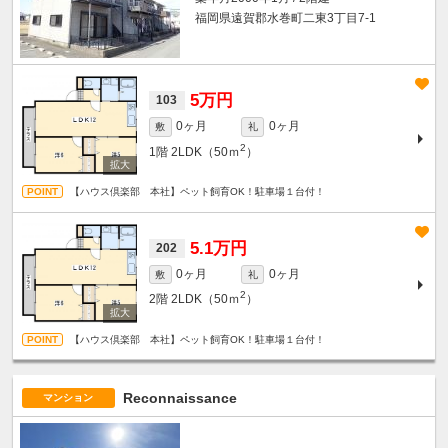
福岡県遠賀郡水巻町二東3丁目7-1
5万円
103
0ヶ月
0ヶ月
敷
礼
2
1階
2LDK（50ｍ
）
【ハウス倶楽部 本社】ペット飼育OK！駐車場１台付！
5.1万円
202
0ヶ月
0ヶ月
敷
礼
2
2階
2LDK（50ｍ
）
【ハウス倶楽部 本社】ペット飼育OK！駐車場１台付！
Reconnaissance
マンション