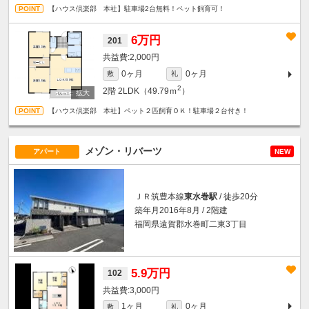
【ハウス倶楽部 本社】駐車場2台無料！ペット飼育可！
6万円
201
2,000円
0ヶ月
0ヶ月
敷
礼
2
2階
2LDK（49.79ｍ
）
【ハウス倶楽部 本社】ペット２匹飼育ＯＫ！駐車場２台付き！
メゾン・リバーツ
アパート
NEW
ＪＲ筑豊本線
東水巻駅
/ 徒歩20分
築年月2016年8月 / 2階建
福岡県遠賀郡水巻町二東3丁目
5.9万円
102
3,000円
1ヶ月
0ヶ月
敷
礼