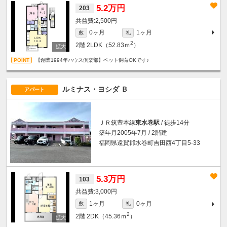
5.2万円
203
2,500円
0ヶ月
1ヶ月
敷
礼
2
2階
2LDK（52.83ｍ
）
【創業1994年ハウス倶楽部】ペット飼育OKです♪
ルミナス・ヨシダ Ｂ
アパート
ＪＲ筑豊本線
東水巻駅
/ 徒歩14分
築年月2005年7月 / 2階建
福岡県遠賀郡水巻町吉田西4丁目5-33
5.3万円
103
3,000円
1ヶ月
0ヶ月
敷
礼
2
2階
2DK（45.36ｍ
）