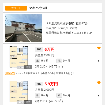
マキハウスⅡ
アパート
ＪＲ鹿児島本線
水巻駅
/ 徒歩17分
築年月2017年8月 / 2階建
福岡県遠賀郡水巻町下二東3丁目8-34
6万円
103
2,000円
0ヶ月
0ヶ月
敷
礼
2
1階
2LDK（49.79ｍ
）
ペット２匹飼育ＯＫ！（小型犬のみ）駐車場２台付き！
5.9万円
202
2,000円
0ヶ月
0ヶ月
敷
礼
2
2階
2LDK（49.79ｍ
）