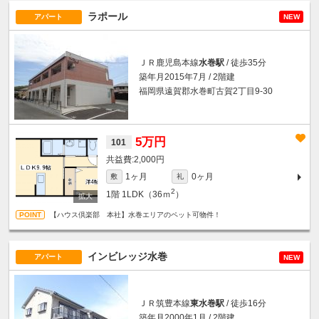
ラポール
アパート
NEW
ＪＲ鹿児島本線
水巻駅
/ 徒歩35分
築年月2015年7月 / 2階建
福岡県遠賀郡水巻町古賀2丁目9-30
5万円
101
2,000円
1ヶ月
0ヶ月
敷
礼
2
1階
1LDK（36ｍ
）
【ハウス倶楽部 本社】水巻エリアのペット可物件！
インビレッジ水巻
アパート
NEW
ＪＲ筑豊本線
東水巻駅
/ 徒歩16分
築年月2000年1月 / 2階建