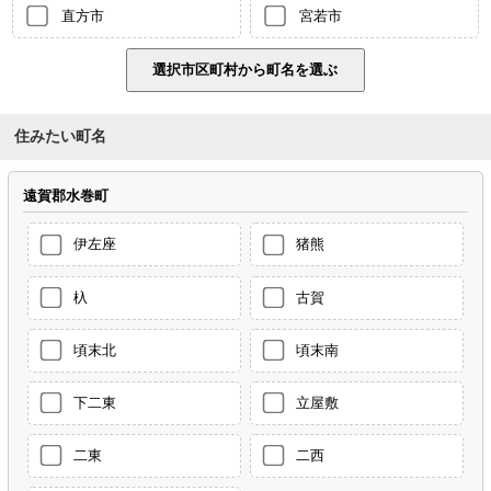
直方市
宮若市
住みたい町名
遠賀郡水巻町
伊左座
猪熊
杁
古賀
頃末北
頃末南
下二東
立屋敷
二東
二西