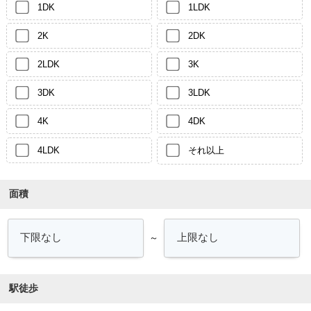
1DK
1LDK
2K
2DK
2LDK
3K
3DK
3LDK
4K
4DK
4LDK
それ以上
面積
～
駅徒歩