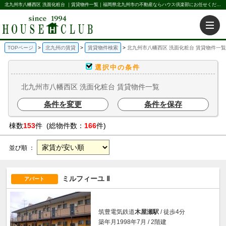
北九州市八幡西区 洗面化粧台 ｜賃貸物件一覧｜福岡県北九州市の不動産ならハウス倶楽部にお任せください。北九州の賃貸・売買・不動産買取などを不動産に関することならなんでもお任せ。
TOPページ
北九州の賃貸
賃貸物件検索
北九州市八幡西区 洗面化粧台 賃貸物件一覧
選択中の条件
北九州市八幡西区 洗面化粧台 賃貸物件一覧
条件を変更
条件を保存
棟数
153
件 (総物件数：
166
件)
並び順 ：
ミルフィーユ Ⅱ
アパート
筑豊電気鉄道
木屋瀬駅
/ 徒歩4分
築年月1998年7月 / 2階建