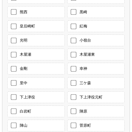
熊西
黒崎
皇后崎町
紅梅
光明
小嶺台
木屋瀬
木屋瀬東
金剛
幸神
里中
三ケ森
下上津役
下上津役元町
白岩町
陣原
陣山
菅原町