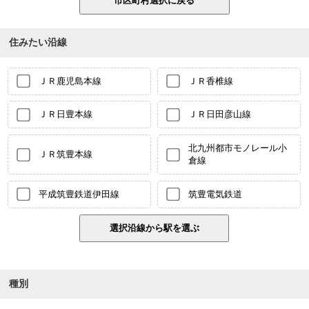
住みたい沿線
ＪＲ鹿児島本線
ＪＲ香椎線
ＪＲ日豊本線
ＪＲ日田彦山線
北九州都市モノレール小
ＪＲ筑豊本線
倉線
平成筑豊鉄道伊田線
筑豊電気鉄道
種別