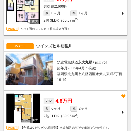
2,600円
0ヶ月
1ヶ月
敷
礼
2
2階
3LDK（65.57ｍ
）
ペット可の３ＬＤＫ！駐車場２台可！
ウインズヒル明里Ⅱ
アパート
筑豊電気鉄道
永犬丸駅
/ 徒歩7分
築年月2005年4月 / 2階建
福岡県北九州市八幡西区永犬丸東町2丁目
19-19
4.8万円
202
0ヶ月
2ヶ月
敷
礼
2
2階
1LDK（39.95ｍ
）
【創業1994年ハウス倶楽部】永犬丸駅徒歩7分の都市ガス物件です♪