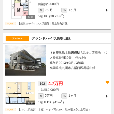
3,000円
0ヶ月
1ヶ月
敷
礼
2
5階
1K（30.23ｍ
）
【創業1994年ハウス倶楽部】最上階角部屋♪
グランドハイツ馬場山緑
アパート
ＪＲ鹿児島本線
黒崎駅
/ 馬場山西団地 バ
ス乗車時間30分 停歩2分
築年月2013年3月 / 3階建
福岡県北九州市八幡西区馬場山緑
4.7万円
102
2,000円
0万円
1ヶ月
敷
礼
2
1階
1LDK（41ｍ
）
【ハウス倶楽部 本社】ペット可1LDK！駐車場２台以上可能！