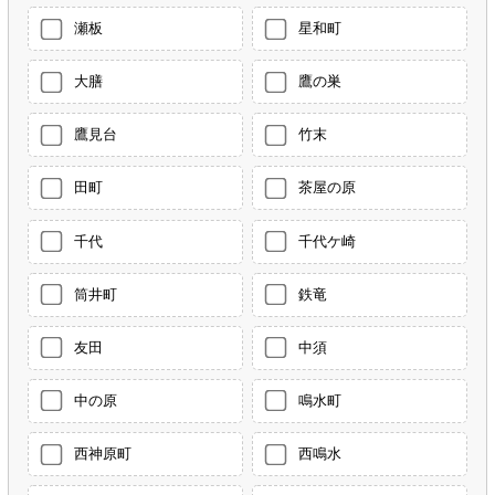
瀬板
星和町
大膳
鷹の巣
鷹見台
竹末
田町
茶屋の原
千代
千代ケ崎
筒井町
鉄竜
友田
中須
中の原
鳴水町
西神原町
西鳴水