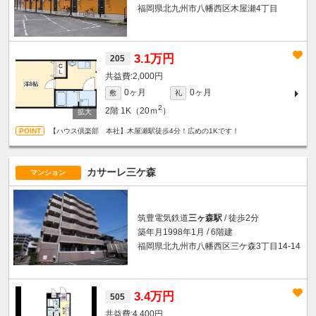
福岡県北九州市八幡西区木屋瀬4丁目
3.1万円
205
2,000円
0ヶ月
0ヶ月
敷
礼
2
2階
1K（20ｍ
）
【ハウス倶楽部 本社】木屋瀬駅徒歩4分！広めの1Kです！
カサーレ三ケ森
マンション
筑豊電気鉄道
三ヶ森駅
/ 徒歩2分
築年月1998年1月 / 6階建
福岡県北九州市八幡西区三ケ森3丁目14-14
3.4万円
505
4,400円