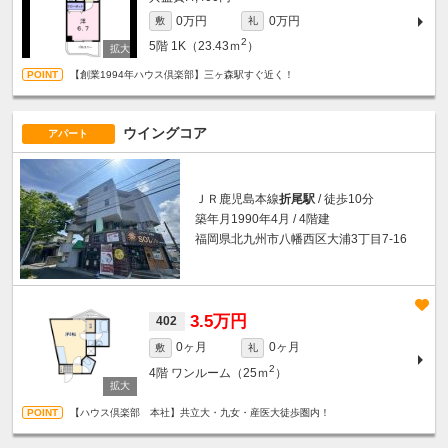
0万円
0万円
敷
礼
2
5階
1K（23.43ｍ
）
【創業1994年ハウス倶楽部】三ヶ森駅すぐ近く！
ウイングコア
アパート
ＪＲ鹿児島本線
折尾駅
/ 徒歩10分
築年月1990年4月 / 4階建
福岡県北九州市八幡西区大浦3丁目7-16
3.5万円
402
0ヶ月
0ヶ月
敷
礼
2
4階
ワンルーム（25ｍ
）
【ハウス倶楽部 本社】共立大・九女・産医大徒歩圏内！