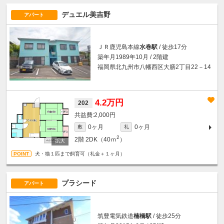
デュエル美吉野
アパート
ＪＲ鹿児島本線
水巻駅
/ 徒歩17分
築年月1989年10月 / 2階建
福岡県北九州市八幡西区大膳2丁目22－14
4.2万円
202
2,000円
0ヶ月
0ヶ月
敷
礼
2
2階
2DK（40ｍ
）
犬・猫１匹まで飼育可（礼金＋１ヶ月）
プラシード
アパート
筑豊電気鉄道
楠橋駅
/ 徒歩25分