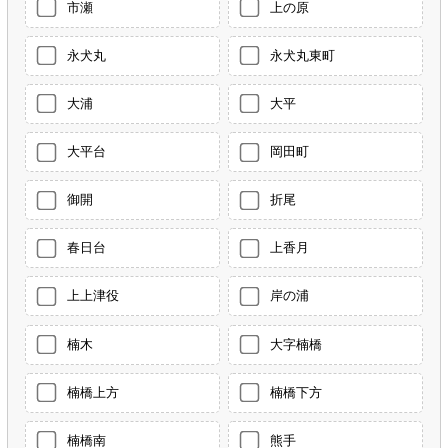
市瀬
上の原
永犬丸
永犬丸東町
大浦
大平
大平台
岡田町
御開
折尾
春日台
上香月
上上津役
岸の浦
楠木
大字楠橋
楠橋上方
楠橋下方
楠橋南
熊手