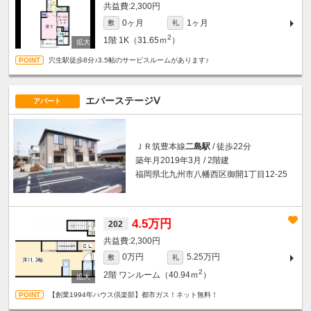
2,300円
0ヶ月
1ヶ月
敷
礼
2
1階
1K（31.65ｍ
）
穴生駅徒歩8分♪3.5帖のサービスルームがあります♪
エバーステージⅤ
アパート
ＪＲ筑豊本線
二島駅
/ 徒歩22分
築年月2019年3月 / 2階建
福岡県北九州市八幡西区御開1丁目12-25
4.5万円
202
2,300円
0万円
5.25万円
敷
礼
2
2階
ワンルーム（40.94ｍ
）
【創業1994年ハウス倶楽部】都市ガス！ネット無料！