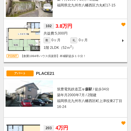
福岡県北九州市八幡西区力丸町17-15
3.8万円
102
5,000円
0ヶ月
0ヶ月
敷
礼
2
1階
2LDK（52ｍ
）
【創業1994年ハウス倶楽部】本城駅徒歩１０分！
PLACE21
アパート
筑豊電気鉄道
三ヶ森駅
/ 徒歩34分
築年月2000年7月 / 2階建
福岡県北九州市八幡西区町上津役東2丁目
16-24
4万円
203