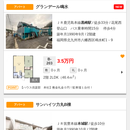
グランデール鳴水
アパート
NEW
ＪＲ鹿児島本線
黒崎駅
/ 徒歩33分 / 花尾西
登山口 バス乗車時間15分 停歩4分
築年月1990年9月 / 2階建
福岡県北九州市八幡西区鳴水町1－9
B-
3.5万円
203
0ヶ月
0ヶ月
敷
礼
2
2階
2LDK（46.4ｍ
）
【ハウス倶楽部 本社】敷金礼金０円！駐車場１台付！
サンハイツ力丸B棟
アパート
ＪＲ筑豊本線
本城駅
/ 徒歩10分
築年月1990年10月 / 2階建