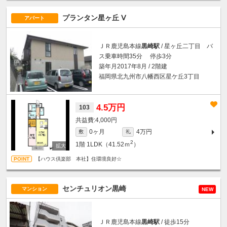
プランタン星ヶ丘 Ⅴ
アパート
ＪＲ鹿児島本線
黒崎駅
/ 星ヶ丘二丁目 バ
ス乗車時間35分 停歩3分
築年月2017年8月 / 2階建
福岡県北九州市八幡西区星ケ丘3丁目
4.5万円
103
4,000円
0ヶ月
4万円
敷
礼
2
1階
1LDK（41.52ｍ
）
【ハウス倶楽部 本社】住環境良好☆
センチュリオン黒崎
マンション
NEW
ＪＲ鹿児島本線
黒崎駅
/ 徒歩15分