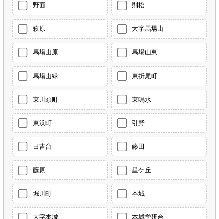
野面
則松
萩原
大字馬場山
馬場山原
馬場山東
馬場山緑
東折尾町
東川頭町
東鳴水
東浜町
引野
日吉台
藤田
藤原
星ケ丘
堀川町
本城
大字本城
本城学研台