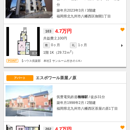
分
築年月2023年3月 / 3階建
福岡県北九州市八幡西区御開1丁目
4.7万円
103
2,100円
0ヶ月
1ヶ月
敷
礼
2
1階
1K（29.72ｍ
）
【ハウス倶楽部 本社】サンルーム付きの１K♪
エスポワール茶屋ノ原
アパート
筑豊電気鉄道
楠橋駅
/ 徒歩31分
築年月1998年2月 / 2階建
福岡県北九州市八幡西区茶屋の原1丁目
4.7万円
202