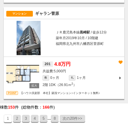
ギャラン菅原
マンション
ＪＲ鹿児島本線
黒崎駅
/ 徒歩12分
築年月2019年10月 / 10階建
福岡県北九州市八幡西区菅原町
4.8万円
201
5,000円
0ヶ月
1ヶ月
敷
礼
2
2階
1DK（26.91ｍ
）
【ハウス倶楽部 本社】築浅マンション♪インターネット無料♪
棟数
153
件 (総物件数：
166
件)
...
1
2
3
4
5
8
次の20件>>