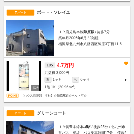
ポート・ソレイユ
アパート
ＪＲ鹿児島本線
陣原駅
/ 徒歩7分
築年月2005年6月 / 2階建
福岡県北九州市八幡西区陣原3丁目11-6
4.7万円
105
3,000円
1ヶ月
0ヶ月
敷
礼
2
1階
1K（30.96ｍ
）
【ハウス倶楽部 本社】☆陣原駅近☆ペット可☆
グリーンコート
アパート
ＪＲ筑豊本線
本城駅
/ 徒歩25分 / 北九州市
営バス 相坂 バス乗車時間17分 停歩2