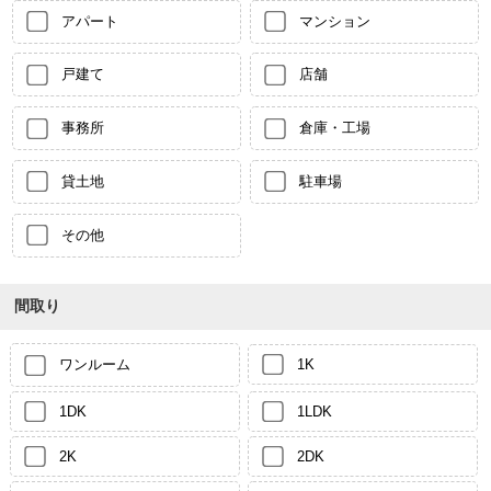
アパート
マンション
戸建て
店舗
事務所
倉庫・工場
貸土地
駐車場
その他
間取り
ワンルーム
1K
1DK
1LDK
2K
2DK