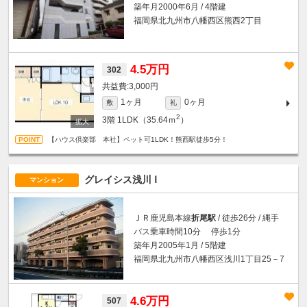
築年月2000年6月 / 4階建
福岡県北九州市八幡西区熊西2丁目
4.5万円
302
3,000円
1ヶ月
0ヶ月
敷
礼
2
3階
1LDK（35.64ｍ
）
【ハウス倶楽部 本社】ペット可1LDK！熊西駅徒歩5分！
グレイシス浅川 Ⅰ
マンション
ＪＲ鹿児島本線
折尾駅
/ 徒歩26分 / 縄手
バス乗車時間10分 停歩1分
築年月2005年1月 / 5階建
福岡県北九州市八幡西区浅川1丁目25－7
4.6万円
507