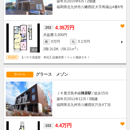
築年月2015年6月 / 2階建
福岡県北九州市八幡西区大字馬場山4番6号
4.35万円
202
3,300円
0万円
5.1万円
敷
礼
2
2階
2LDK（58.21ｍ
）
【ハウス倶楽部 本社】設備充実！ペット相談ＯＫ！
グラース メゾン
アパート
ＪＲ鹿児島本線
陣原駅
/ 徒歩15分
築年月2011年12月 / 3階建
福岡県北九州市八幡西区穴生4丁目
4.4万円
102