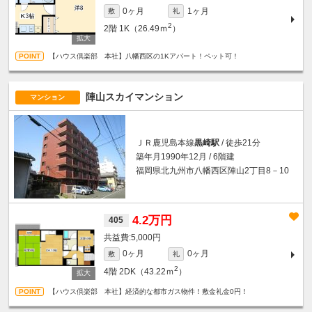
0ヶ月
1ヶ月
敷
礼
2
2階
1K（26.49ｍ
）
【ハウス倶楽部 本社】八幡西区の1Kアパート！ペット可！
陣山スカイマンション
マンション
ＪＲ鹿児島本線
黒崎駅
/ 徒歩21分
築年月1990年12月 / 6階建
福岡県北九州市八幡西区陣山2丁目8－10
4.2万円
405
5,000円
0ヶ月
0ヶ月
敷
礼
2
4階
2DK（43.22ｍ
）
【ハウス倶楽部 本社】経済的な都市ガス物件！敷金礼金0円！