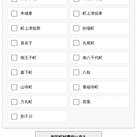
本城東
町上津役東
町上津役西
的場町
真名子
丸尾町
南王子町
南八千代町
森下町
八枝
山寺町
養福寺町
力丸町
若葉
割子川