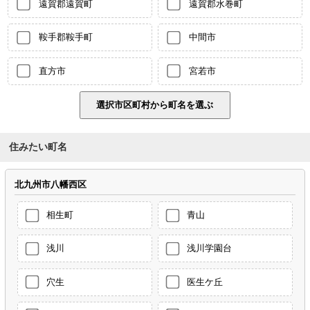
遠賀郡遠賀町
遠賀郡水巻町
鞍手郡鞍手町
中間市
直方市
宮若市
住みたい町名
北九州市八幡西区
相生町
青山
浅川
浅川学園台
穴生
医生ケ丘