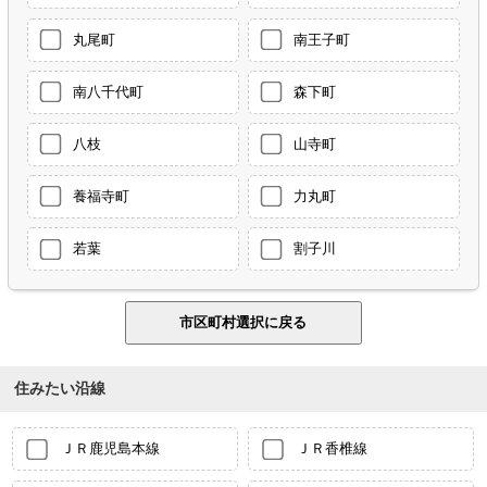
丸尾町
南王子町
南八千代町
森下町
八枝
山寺町
養福寺町
力丸町
若葉
割子川
住みたい沿線
ＪＲ鹿児島本線
ＪＲ香椎線