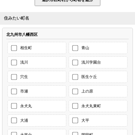
住みたい町名
北九州市八幡西区
相生町
青山
浅川
浅川学園台
穴生
医生ケ丘
市瀬
上の原
永犬丸
永犬丸東町
大浦
大平
大平台
岡田町