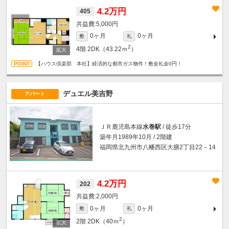
4.2万円
405
5,000円
0ヶ月
0ヶ月
敷
礼
2
4階
2DK（43.22ｍ
）
【ハウス倶楽部 本社】経済的な都市ガス物件！敷金礼金0円！
デュエル美吉野
アパート
ＪＲ鹿児島本線
水巻駅
/ 徒歩17分
築年月1989年10月 / 2階建
福岡県北九州市八幡西区大膳2丁目22－14
4.2万円
202
2,000円
0ヶ月
0ヶ月
敷
礼
2
2階
2DK（40ｍ
）