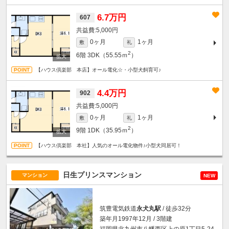
6.7万円
607
5,000円
0ヶ月
1ヶ月
敷
礼
2
6階
3DK（55.55ｍ
）
【ハウス倶楽部 本店】オール電化☆・小型犬飼育可♪
4.4万円
902
5,000円
0ヶ月
1ヶ月
敷
礼
2
9階
1DK（35.95ｍ
）
【ハウス倶楽部 本社】人気のオール電化物件♪小型犬同居可！
日生プリンスマンション
マンション
NEW
筑豊電気鉄道
永犬丸駅
/ 徒歩32分
築年月1997年12月 / 3階建