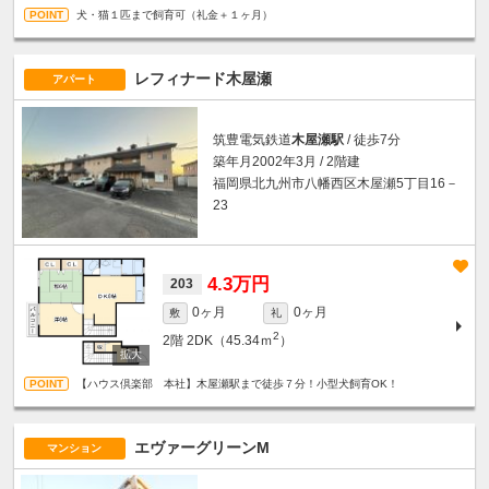
犬・猫１匹まで飼育可（礼金＋１ヶ月）
レフィナード木屋瀬
アパート
筑豊電気鉄道
木屋瀬駅
/ 徒歩7分
築年月2002年3月 / 2階建
福岡県北九州市八幡西区木屋瀬5丁目16－
23
4.3万円
203
0ヶ月
0ヶ月
敷
礼
2
2階
2DK（45.34ｍ
）
【ハウス倶楽部 本社】木屋瀬駅まで徒歩７分！小型犬飼育OK！
エヴァーグリーンM
マンション