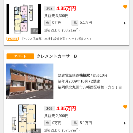
4.35万円
202
3,300円
0万円
5.1万円
敷
礼
2
2階
2LDK（58.21ｍ
）
【ハウス倶楽部 本社】設備充実！ペット相談ＯＫ！
クレメントカーサ B
アパート
筑豊電気鉄道
楠橋駅
/ 徒歩10分
築年月2009年10月 / 2階建
福岡県北九州市八幡西区楠橋下方１丁目
4.35万円
205
2,900円
0万円
5.1万円
敷
礼
2
2階
2LDK（57.57ｍ
）