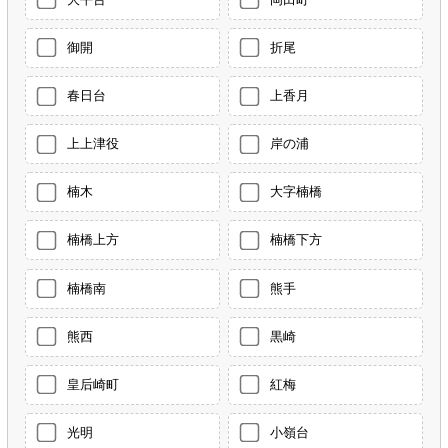
御開
折尾
春日台
上香月
上上津役
岸の浦
楠木
大字楠橋
楠橋上方
楠橋下方
楠橋南
熊手
熊西
黒崎
皇后崎町
紅梅
光明
小嶺台