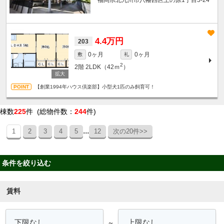
福岡県北九州市八幡西区上の原1丁目5-24
4.4万円
203
0ヶ月
0ヶ月
敷
礼
2
2階
2LDK（42ｍ
）
【創業1994年ハウス倶楽部】小型犬1匹のみ飼育可！
棟数
225
件 (総物件数：
244
件)
...
1
2
3
4
5
12
次の20件>>
条件を絞り込む
賃料
～