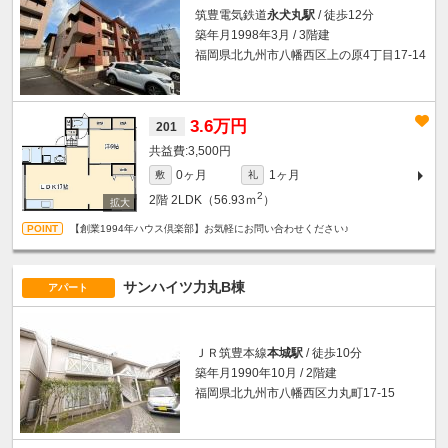
筑豊電気鉄道
永犬丸駅
/ 徒歩12分
築年月1998年3月 / 3階建
福岡県北九州市八幡西区上の原4丁目17-14
3.6万円
201
3,500円
0ヶ月
1ヶ月
敷
礼
2
2階
2LDK（56.93ｍ
）
【創業1994年ハウス倶楽部】お気軽にお問い合わせください♪
サンハイツ力丸B棟
アパート
ＪＲ筑豊本線
本城駅
/ 徒歩10分
築年月1990年10月 / 2階建
福岡県北九州市八幡西区力丸町17-15