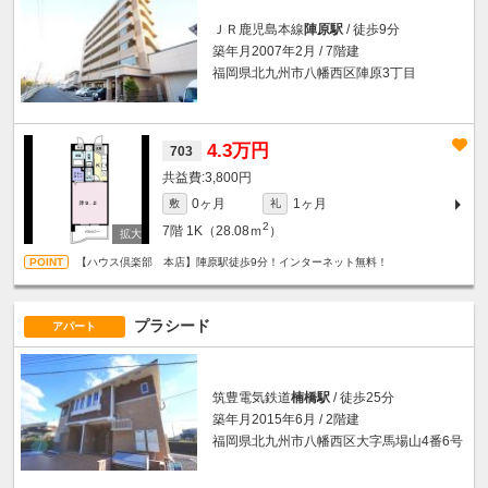
ＪＲ鹿児島本線
陣原駅
/ 徒歩9分
築年月2007年2月 / 7階建
福岡県北九州市八幡西区陣原3丁目
4.3万円
703
3,800円
0ヶ月
1ヶ月
敷
礼
2
7階
1K（28.08ｍ
）
【ハウス倶楽部 本店】陣原駅徒歩9分！インターネット無料！
プラシード
アパート
筑豊電気鉄道
楠橋駅
/ 徒歩25分
築年月2015年6月 / 2階建
福岡県北九州市八幡西区大字馬場山4番6号