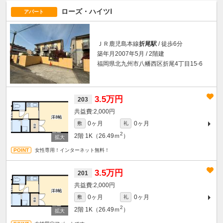
ローズ・ハイツⅠ
アパート
ＪＲ鹿児島本線
折尾駅
/ 徒歩6分
築年月2007年5月 / 2階建
福岡県北九州市八幡西区折尾4丁目15-6
3.5万円
203
2,000円
0ヶ月
0ヶ月
敷
礼
2
2階
1K（26.49ｍ
）
女性専用！インターネット無料！
3.5万円
201
2,000円
0ヶ月
0ヶ月
敷
礼
2
2階
1K（26.49ｍ
）