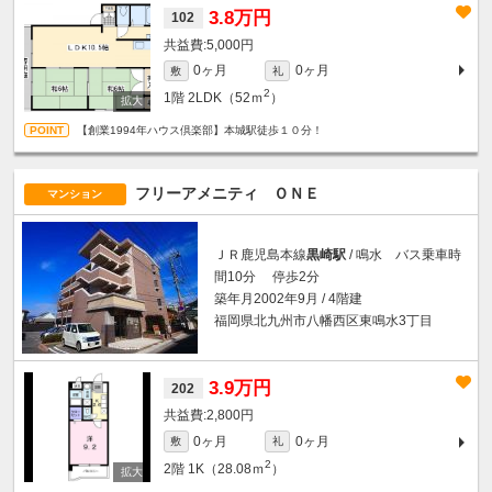
3.8万円
102
5,000円
0ヶ月
0ヶ月
敷
礼
2
1階
2LDK（52ｍ
）
【創業1994年ハウス倶楽部】本城駅徒歩１０分！
フリーアメニティ ＯＮＥ
マンション
ＪＲ鹿児島本線
黒崎駅
/ 鳴水 バス乗車時
間10分 停歩2分
築年月2002年9月 / 4階建
福岡県北九州市八幡西区東鳴水3丁目
3.9万円
202
2,800円
0ヶ月
0ヶ月
敷
礼
2
2階
1K（28.08ｍ
）