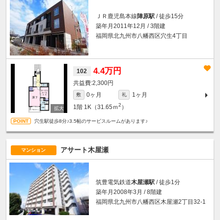
ＪＲ鹿児島本線
陣原駅
/ 徒歩15分
築年月2011年12月 / 3階建
福岡県北九州市八幡西区穴生4丁目
4.4万円
102
2,300円
0ヶ月
1ヶ月
敷
礼
2
1階
1K（31.65ｍ
）
穴生駅徒歩8分♪3.5帖のサービスルームがあります♪
アサート木屋瀬
マンション
筑豊電気鉄道
木屋瀬駅
/ 徒歩1分
築年月2008年3月 / 8階建
福岡県北九州市八幡西区木屋瀬2丁目32-1