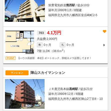
筑豊電気鉄道
熊西駅
/ 徒歩10分
築年月1990年1月 / 8階建
福岡県北九州市八幡西区皇后崎町2-5
4.1万円
703
2,000円
0ヶ月
0ヶ月
敷
礼
2
7階
1LDK（38.6ｍ
）
【ハウス倶楽部 本社】オートロック、防犯カメラ設置してます！
陣山スカイマンション
マンション
ＪＲ鹿児島本線
黒崎駅
/ 徒歩21分
築年月1990年12月 / 6階建
福岡県北九州市八幡西区陣山2丁目8－10