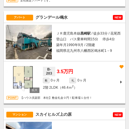
女性限定アパートです。
グランデール鳴水
アパート
NEW
ＪＲ鹿児島本線
黒崎駅
/ 徒歩33分 / 花尾西
登山口 バス乗車時間15分 停歩4分
築年月1990年9月 / 2階建
福岡県北九州市八幡西区鳴水町1－9
B-
3.5万円
203
0ヶ月
0ヶ月
敷
礼
2
2階
2LDK（46.4ｍ
）
【ハウス倶楽部 本社】敷金礼金０円！駐車場１台付！
スカイヒルズ上の原
マンション
NEW