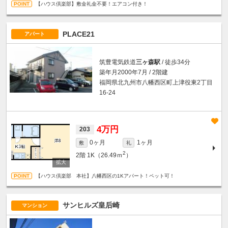
【ハウス倶楽部】敷金礼金不要！エアコン付き！
PLACE21
アパート
筑豊電気鉄道
三ヶ森駅
/ 徒歩34分
築年月2000年7月 / 2階建
福岡県北九州市八幡西区町上津役東2丁目
16-24
4万円
203
0ヶ月
1ヶ月
敷
礼
2
2階
1K（26.49ｍ
）
【ハウス倶楽部 本社】八幡西区の1Kアパート！ペット可！
サンヒルズ皇后崎
マンション