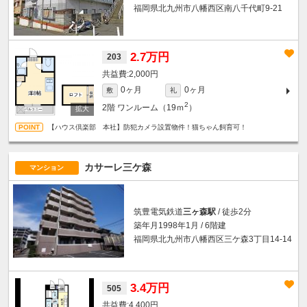
福岡県北九州市八幡西区南八千代町9-21
2.7万円
203
2,000円
0ヶ月
0ヶ月
敷
礼
2
2階
ワンルーム（19ｍ
）
【ハウス倶楽部 本社】防犯カメラ設置物件！猫ちゃん飼育可！
カサーレ三ケ森
マンション
筑豊電気鉄道
三ヶ森駅
/ 徒歩2分
築年月1998年1月 / 6階建
福岡県北九州市八幡西区三ケ森3丁目14-14
3.4万円
505
4,400円