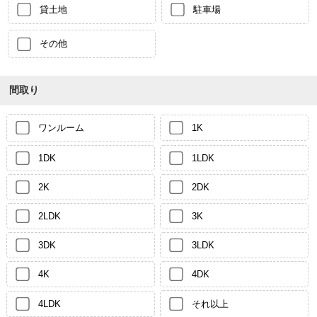
貸土地
駐車場
その他
間取り
ワンルーム
1K
1DK
1LDK
2K
2DK
2LDK
3K
3DK
3LDK
4K
4DK
4LDK
それ以上