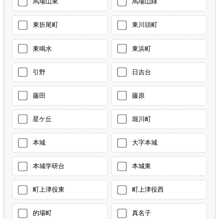
馬場山東
馬場山緑
東折尾町
東川頭町
東鳴水
東浜町
引野
日吉台
藤田
藤原
星ケ丘
堀川町
本城
大字本城
本城学研台
本城東
町上津役東
町上津役西
的場町
真名子