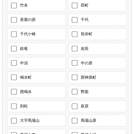
竹末
田町
茶屋の原
千代
千代ケ崎
筒井町
鉄竜
友田
中須
中の原
鳴水町
西神原町
西鳴水
野面
則松
萩原
大字馬場山
馬場山原