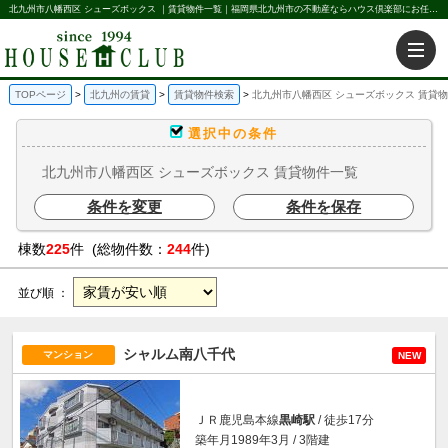
北九州市八幡西区 シューズボックス ｜賃貸物件一覧｜福岡県北九州市の不動産ならハウス倶楽部にお任せください。北九州の賃貸・売買・不動産買取などを不動産に関することならなんでもお任せ。
TOPページ
北九州の賃貸
賃貸物件検索
北九州市八幡西区 シューズボックス 賃貸
選択中の条件
北九州市八幡西区 シューズボックス 賃貸物件一覧
条件を変更
条件を保存
棟数
225
件 (総物件数：
244
件)
並び順 ：
シャルム南八千代
マンション
NEW
ＪＲ鹿児島本線
黒崎駅
/ 徒歩17分
築年月1989年3月 / 3階建