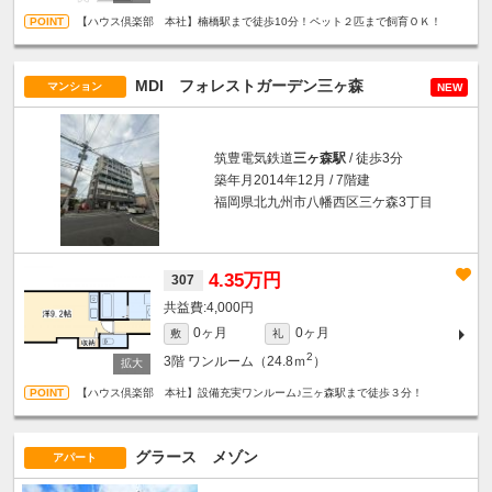
【ハウス倶楽部 本社】楠橋駅まで徒歩10分！ペット２匹まで飼育ＯＫ！
MDI フォレストガーデン三ヶ森
マンション
NEW
筑豊電気鉄道
三ヶ森駅
/ 徒歩3分
築年月2014年12月 / 7階建
福岡県北九州市八幡西区三ケ森3丁目
4.35万円
307
4,000円
0ヶ月
0ヶ月
敷
礼
2
3階
ワンルーム（24.8ｍ
）
【ハウス倶楽部 本社】設備充実ワンルーム♪三ヶ森駅まで徒歩３分！
グラース メゾン
アパート