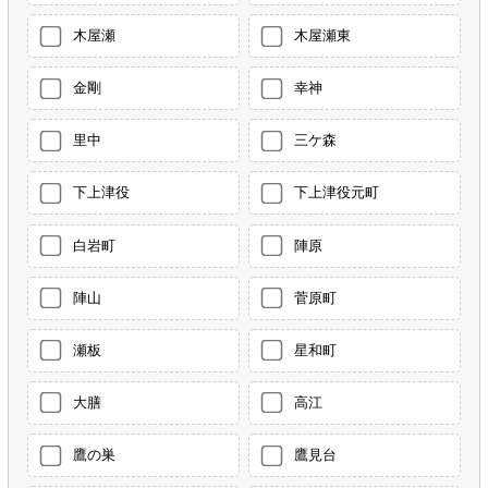
木屋瀬
木屋瀬東
金剛
幸神
里中
三ケ森
下上津役
下上津役元町
白岩町
陣原
陣山
菅原町
瀬板
星和町
大膳
高江
鷹の巣
鷹見台