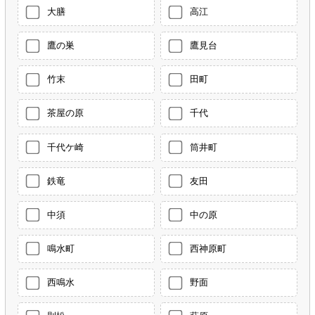
大膳
高江
鷹の巣
鷹見台
竹末
田町
茶屋の原
千代
千代ケ崎
筒井町
鉄竜
友田
中須
中の原
鳴水町
西神原町
西鳴水
野面