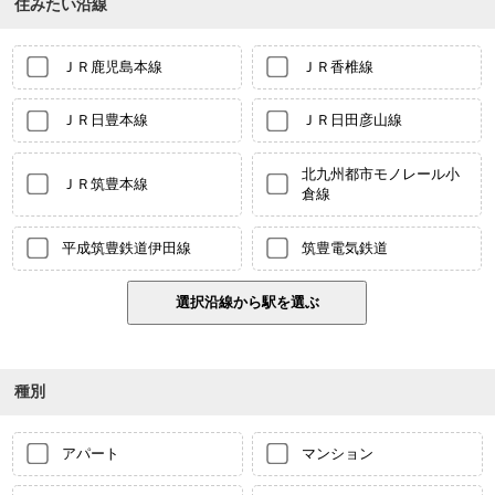
住みたい沿線
ＪＲ鹿児島本線
ＪＲ香椎線
ＪＲ日豊本線
ＪＲ日田彦山線
北九州都市モノレール小
ＪＲ筑豊本線
倉線
平成筑豊鉄道伊田線
筑豊電気鉄道
種別
アパート
マンション