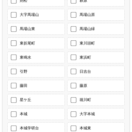
則松
萩原
大字馬場山
馬場山原
馬場山東
馬場山緑
東折尾町
東川頭町
東鳴水
東浜町
引野
日吉台
藤田
藤原
星ケ丘
堀川町
本城
大字本城
本城学研台
本城東