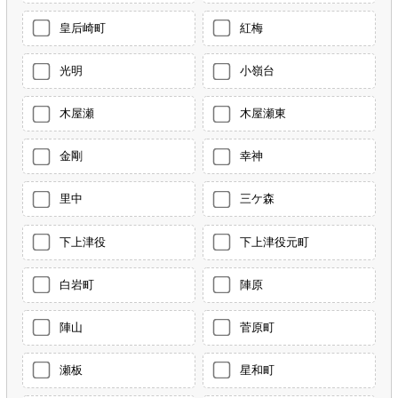
皇后崎町
紅梅
光明
小嶺台
木屋瀬
木屋瀬東
金剛
幸神
里中
三ケ森
下上津役
下上津役元町
白岩町
陣原
陣山
菅原町
瀬板
星和町