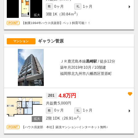
0ヶ月
1ヶ月
敷
礼
2
3階
1K（30.84ｍ
）
【創業1994年ハウス倶楽部】ペット飼育可能！！
ギャラン菅原
マンション
ＪＲ鹿児島本線
黒崎駅
/ 徒歩12分
築年月2019年10月 / 10階建
福岡県北九州市八幡西区菅原町
4.8万円
201
5,000円
0ヶ月
1ヶ月
敷
礼
2
2階
1DK（26.91ｍ
）
【ハウス倶楽部 本社】築浅マンション♪インターネット無料♪