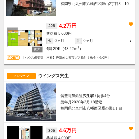
福岡県北九州市八幡西区陣山2丁目8－10
4.2万円
405
5,000円
0ヶ月
0ヶ月
敷
礼
2
4階
2DK（43.22ｍ
）
【ハウス倶楽部 本社】経済的な都市ガス物件！敷金礼金0円！
ウイングス穴生
マンション
筑豊電気鉄道
穴生駅
/ 徒歩4分
築年月2020年2月 / 8階建
福岡県北九州市八幡西区鷹の巣1丁目
4.6万円
305
4,000円