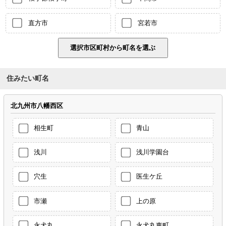
直方市
宮若市
住みたい町名
北九州市八幡西区
相生町
青山
浅川
浅川学園台
穴生
医生ケ丘
市瀬
上の原
永犬丸
永犬丸東町