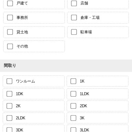
戸建て
店舗
事務所
倉庫・工場
貸土地
駐車場
その他
間取り
ワンルーム
1K
1DK
1LDK
2K
2DK
2LDK
3K
3DK
3LDK