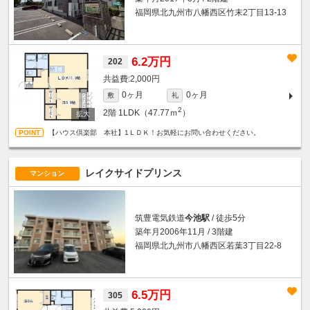
福岡県北九州市八幡西区竹末2丁目13-13
6.2万円
202
2,000円
0ヶ月
0ヶ月
敷
礼
2
2階
1LDK（47.77ｍ
）
【ハウス倶楽部 本社】1ＬＤＫ！お気軽にお問い合わせください。
レイクサイドプリンス
マンション
筑豊電気鉄道
今池駅
/ 徒歩5分
築年月2006年11月 / 3階建
福岡県北九州市八幡西区若葉3丁目22-8
6.5万円
305