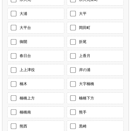
大浦
大平
大平台
岡田町
御開
折尾
春日台
上香月
上上津役
岸の浦
楠木
大字楠橋
楠橋上方
楠橋下方
楠橋南
熊手
熊西
黒崎