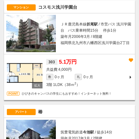
コスモス浅川学園台
マンション
ＪＲ鹿児島本線
折尾駅
/ 市営バス 浅川学園
台 バス乗車時間15分 停歩1分
築年月2006年3月 / 8階建
福岡県北九州市八幡西区浅川学園台2丁目
5.1万円
303
4,000円
0ヶ月
0ヶ月
敷
礼
2
3階
1LDK（38ｍ
）
ひびきのキャンパスの学生にもおすすめ！インターネット無料！
椿
アパート
筑豊電気鉄道
今池駅
/ 徒歩14分
築年月2017年3月 / 2階建