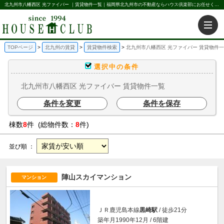
北九州市八幡西区 光ファイバー ｜賃貸物件一覧｜福岡県北九州市の不動産ならハウス倶楽部にお任せください。北九州の賃貸・売買・不動産買取などを不動産に関することならなんでもお任せ。
TOPページ
北九州の賃貸
賃貸物件検索
北九州市八幡西区 光ファイバー 賃貸物件
選択中の条件
北九州市八幡西区 光ファイバー 賃貸物件一覧
条件を変更
条件を保存
棟数
8
件 (総物件数：
8
件)
並び順 ：
陣山スカイマンション
マンション
ＪＲ鹿児島本線
黒崎駅
/ 徒歩21分
築年月1990年12月 / 6階建