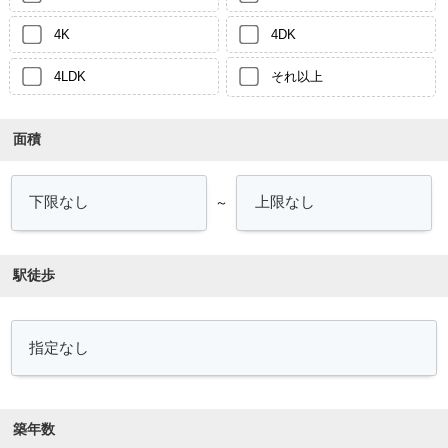
4K
4DK
4LDK
それ以上
面積
～
駅徒歩
築年数