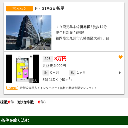
F・STAGE 折尾
マンション
ＪＲ鹿児島本線
折尾駅
/ 徒歩14分
築年月新築 / 8階建
福岡県北九州市八幡西区大浦3丁目
8万円
805
6,000円
0ヶ月
1ヶ月
敷
礼
2
8階
1LDK（40ｍ
）
最新設備導入！インターネット無料の新築大型マンション！
棟数
8
件 (総物件数：
8
件)
条件を絞り込む