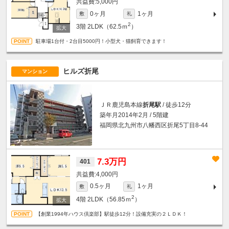
5,000円
0ヶ月
1ヶ月
敷
礼
2
3階
2LDK（62.5ｍ
）
駐車場1台付・2台目5000円！小型犬・猫飼育できます！
ヒルズ折尾
マンション
ＪＲ鹿児島本線
折尾駅
/ 徒歩12分
築年月2014年2月 / 5階建
福岡県北九州市八幡西区折尾5丁目8-44
7.3万円
401
4,000円
0.5ヶ月
1ヶ月
敷
礼
2
4階
2LDK（56.85ｍ
）
【創業1994年ハウス倶楽部】駅徒歩12分！設備充実の２ＬＤＫ！