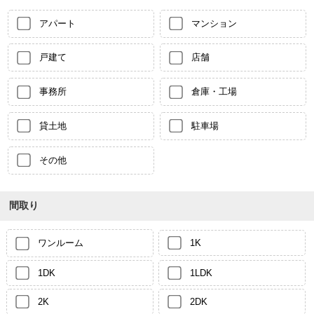
アパート
マンション
戸建て
店舗
事務所
倉庫・工場
貸土地
駐車場
その他
間取り
ワンルーム
1K
1DK
1LDK
2K
2DK