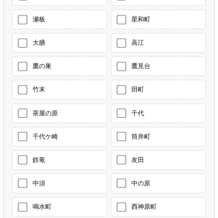
瀬板
星和町
大膳
高江
鷹の巣
鷹見台
竹末
田町
茶屋の原
千代
千代ケ崎
筒井町
鉄竜
友田
中須
中の原
鳴水町
西神原町