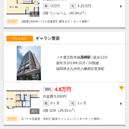
0万円
5.25万円
敷
礼
2
2階
ワンルーム（40.94ｍ
）
【創業1994年ハウス倶楽部】都市ガス！ネット無料！
ギャラン菅原
マンション
ＪＲ鹿児島本線
黒崎駅
/ 徒歩12分
築年月2019年10月 / 10階建
福岡県北九州市八幡西区菅原町
4.8万円
201
5,000円
0ヶ月
1ヶ月
敷
礼
2
2階
1DK（26.91ｍ
）
【ハウス倶楽部 本社】築浅マンション♪インターネット無料♪