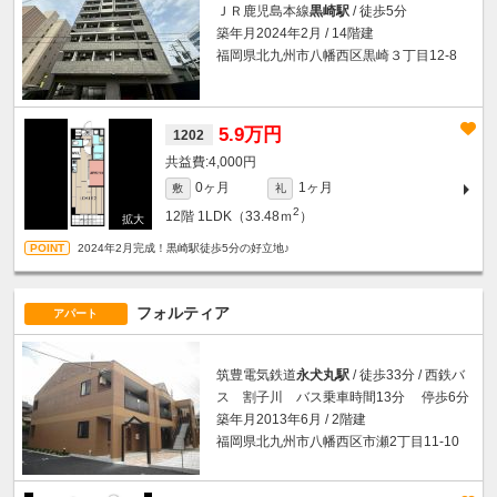
ＪＲ鹿児島本線
黒崎駅
/ 徒歩5分
築年月2024年2月 / 14階建
福岡県北九州市八幡西区黒崎３丁目12-8
5.9万円
1202
4,000円
0ヶ月
1ヶ月
敷
礼
2
12階
1LDK（33.48ｍ
）
2024年2月完成！黒崎駅徒歩5分の好立地♪
フォルティア
アパート
筑豊電気鉄道
永犬丸駅
/ 徒歩33分 / 西鉄バ
ス 割子川 バス乗車時間13分 停歩6分
築年月2013年6月 / 2階建
福岡県北九州市八幡西区市瀬2丁目11-10