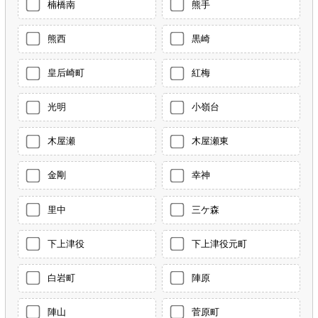
楠橋南
熊手
熊西
黒崎
皇后崎町
紅梅
光明
小嶺台
木屋瀬
木屋瀬東
金剛
幸神
里中
三ケ森
下上津役
下上津役元町
白岩町
陣原
陣山
菅原町