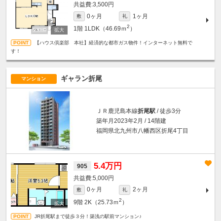
3,500円
0ヶ月
1ヶ月
敷
礼
2
1階
1LDK（46.69ｍ
）
【ハウス倶楽部 本社】経済的な都市ガス物件！インターネット無料で
す！
ギャラン折尾
マンション
ＪＲ鹿児島本線
折尾駅
/ 徒歩3分
築年月2023年2月 / 14階建
福岡県北九州市八幡西区折尾4丁目
5.4万円
905
5,000円
0ヶ月
2ヶ月
敷
礼
2
9階
2K（25.73ｍ
）
JR折尾駅まで徒歩３分！築浅の駅前マンション♪