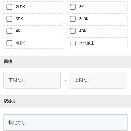
2LDK
3K
3DK
3LDK
4K
4DK
4LDK
それ以上
面積
～
駅徒歩