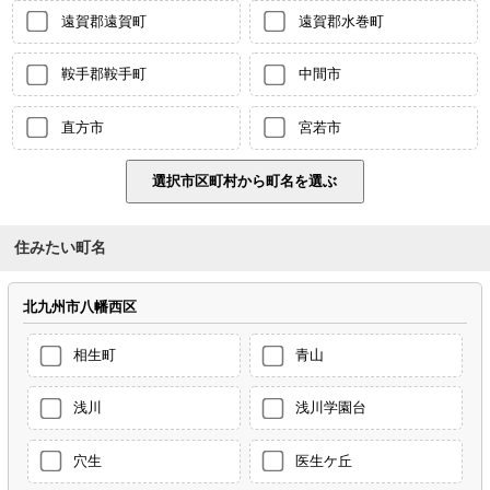
遠賀郡遠賀町
遠賀郡水巻町
鞍手郡鞍手町
中間市
直方市
宮若市
住みたい町名
北九州市八幡西区
相生町
青山
浅川
浅川学園台
穴生
医生ケ丘