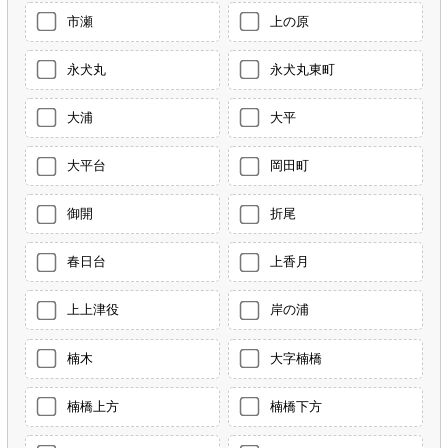
市瀬
上の原
永犬丸
永犬丸東町
大浦
大平
大平台
岡田町
御開
折尾
春日台
上香月
上上津役
岸の浦
楠木
大字楠橋
楠橋上方
楠橋下方