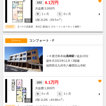
6.1万円
102
3,000円
1ヶ月
0ヶ月
敷
礼
2
1階
2LDK（59.5ｍ
）
【ハウス倶楽部 本社】築浅2ＬＤＫ！インターネット無料！
コンフォート・F
アパート
ＪＲ鹿児島本線
黒崎駅
/ 徒歩19分
築年月2022年11月 / 3階建
福岡県北九州市八幡西区山寺町
6.1万円
205
1,800円
0ヶ月
1ヶ月
敷
礼
2
2階
1LDK（44.88ｍ
）