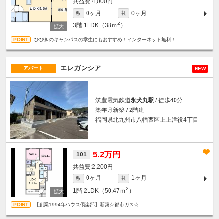
4,000円
0ヶ月
0ヶ月
敷
礼
2
3階
1LDK（38ｍ
）
ひびきのキャンパスの学生にもおすすめ！インターネット無料！
エレガンシア
アパート
NEW
筑豊電気鉄道
永犬丸駅
/ 徒歩40分
築年月新築 / 2階建
福岡県北九州市八幡西区上上津役4丁目
5.2万円
101
2,200円
0ヶ月
1ヶ月
敷
礼
2
1階
2LDK（50.47ｍ
）
【創業1994年ハウス倶楽部】新築☆都市ガス☆