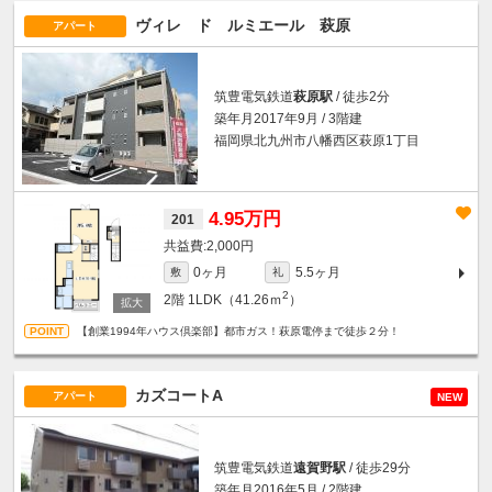
ヴィレ ド ルミエール 萩原
アパート
筑豊電気鉄道
萩原駅
/ 徒歩2分
築年月2017年9月 / 3階建
福岡県北九州市八幡西区萩原1丁目
4.95万円
201
2,000円
0ヶ月
5.5ヶ月
敷
礼
2
2階
1LDK（41.26ｍ
）
【創業1994年ハウス倶楽部】都市ガス！萩原電停まで徒歩２分！
カズコートA
アパート
NEW
筑豊電気鉄道
遠賀野駅
/ 徒歩29分
築年月2016年5月 / 2階建