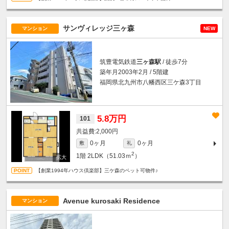
サンヴィレッジ三ヶ森
マンション
NEW
筑豊電気鉄道
三ヶ森駅
/ 徒歩7分
築年月2003年2月 / 5階建
福岡県北九州市八幡西区三ケ森3丁目
5.8万円
101
2,000円
0ヶ月
0ヶ月
敷
礼
2
1階
2LDK（51.03ｍ
）
【創業1994年ハウス倶楽部】三ケ森のペット可物件♪
Avenue kurosaki Residence
マンション