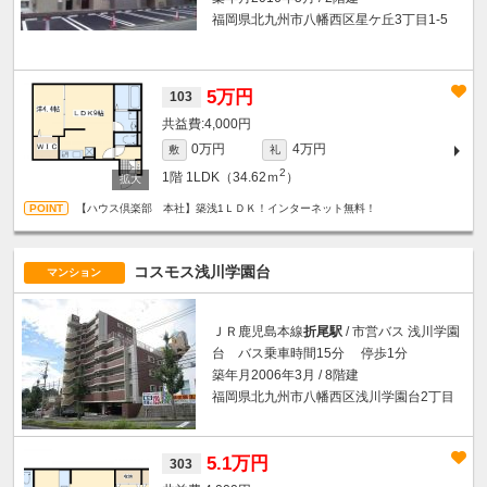
福岡県北九州市八幡西区星ケ丘3丁目1-5
5万円
103
4,000円
0万円
4万円
敷
礼
2
1階
1LDK（34.62ｍ
）
【ハウス倶楽部 本社】築浅1ＬＤＫ！インターネット無料！
コスモス浅川学園台
マンション
ＪＲ鹿児島本線
折尾駅
/ 市営バス 浅川学園
台 バス乗車時間15分 停歩1分
築年月2006年3月 / 8階建
福岡県北九州市八幡西区浅川学園台2丁目
5.1万円
303