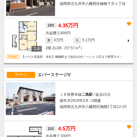
福岡県北九州市八幡西区楠橋下方１丁目
4.35万円
205
2,900円
0万円
5.1万円
敷
礼
2
2階
2LDK（57.57ｍ
）
【ハウス倶楽部 本社】楠橋駅まで徒歩10分！ペット２匹まで飼育ＯＫ！
エバーステージⅤ
アパート
ＪＲ筑豊本線
二島駅
/ 徒歩22分
築年月2019年3月 / 2階建
福岡県北九州市八幡西区御開1丁目12-25
4.5万円
202
2,300円