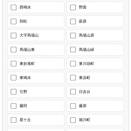
西鳴水
野面
則松
萩原
大字馬場山
馬場山原
馬場山東
馬場山緑
東折尾町
東川頭町
東鳴水
東浜町
引野
日吉台
藤田
藤原
星ケ丘
堀川町