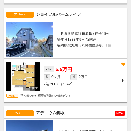
ジョイフルパームライフ
アパート
ＪＲ鹿児島本線
陣原駅
/ 徒歩16分
築年月1999年8月 / 2階建
福岡県北九州市八幡西区瀬板1丁目
5.5万円
202
0ヶ月
0万円
敷
礼
2
2階
2LDK（48ｍ
）
落ち着いた住環境♪経済的な都市ガス♪
アデニウム錦水
アパート
NEW