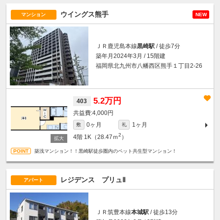
ウイングス熊手
マンション
NEW
ＪＲ鹿児島本線
黒崎駅
/ 徒歩7分
築年月2024年3月 / 15階建
福岡県北九州市八幡西区熊手１丁目2-26
5.2万円
403
4,000円
0ヶ月
1ヶ月
敷
礼
2
4階
1K（28.47ｍ
）
築浅マンション！！黒崎駅徒歩圏内のペット共生型マンション！
レジデンス プリュⅡ
アパート
ＪＲ筑豊本線
本城駅
/ 徒歩13分