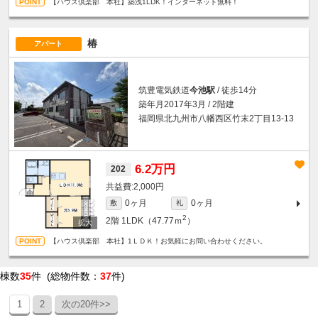
【ハウス倶楽部 本社】築浅1LDK！インターネット無料！
椿
アパート
筑豊電気鉄道
今池駅
/ 徒歩14分
築年月2017年3月 / 2階建
福岡県北九州市八幡西区竹末2丁目13-13
6.2万円
202
2,000円
0ヶ月
0ヶ月
敷
礼
2
2階
1LDK（47.77ｍ
）
【ハウス倶楽部 本社】1ＬＤＫ！お気軽にお問い合わせください。
棟数
35
件 (総物件数：
37
件)
1
2
次の20件>>