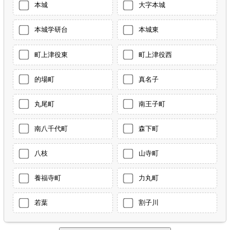
本城
大字本城
本城学研台
本城東
町上津役東
町上津役西
的場町
真名子
丸尾町
南王子町
南八千代町
森下町
八枝
山寺町
養福寺町
力丸町
若葉
割子川