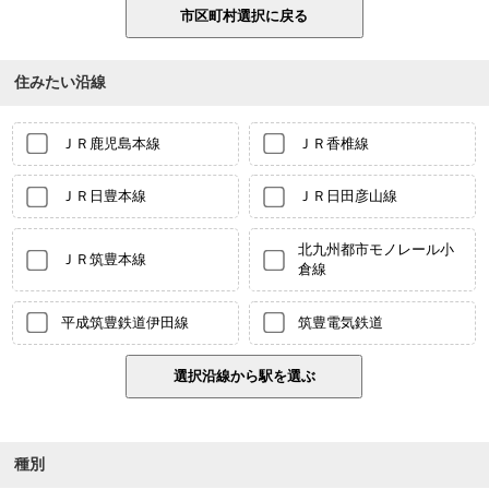
住みたい沿線
ＪＲ鹿児島本線
ＪＲ香椎線
ＪＲ日豊本線
ＪＲ日田彦山線
北九州都市モノレール小
ＪＲ筑豊本線
倉線
平成筑豊鉄道伊田線
筑豊電気鉄道
種別