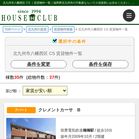
北九州市八幡西区 CS ｜賃貸物件一覧｜福岡県北九州市の不動産ならハウス倶楽部にお任せください。北九州の賃貸・売買・不動産買取などを不動産に関することならなんでもお任せ。
TOPページ
北九州の賃貸
賃貸物件検索
北九州市八幡西区 CS 賃貸物件一覧
選択中の条件
北九州市八幡西区 CS 賃貸物件一覧
条件を変更
条件を保存
棟数
35
件 (総物件数：
37
件)
並び順 ：
クレメントカーサ B
アパート
筑豊電気鉄道
楠橋駅
/ 徒歩10分
築年月2009年10月 / 2階建