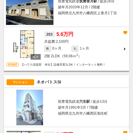
筑豊電気鉄道
筑豊香月駅
/ 徒歩26分
築年月2020年12月 / 2階建
福岡県北九州市八幡西区上香月1丁目
5.6万円
203
2,100円
0ヶ月
1ヶ月
敷
礼
2
2階
2LDK（59.06ｍ
）
【ハウス倶楽部 本社】設備充実2LDK！インターネット無料！
ネオパトスSI
マンション
筑豊電気鉄道
穴生駅
/ 徒歩13分
築年月1991年3月 / 7階建
福岡県北九州市八幡西区相生町