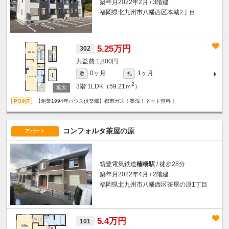
築年月2022年2月 / 3階建
福岡県北九州市八幡西区本城2丁目
5.25万円
302
1,800円
0ヶ月
1ヶ月
敷
礼
2
3階
1LDK（59.21ｍ
）
【創業1994年ハウス倶楽部】都市ガス！築浅！ネット無料！
コンフォルタ茶屋の原
アパート
筑豊電気鉄道
楠橋駅
/ 徒歩28分
築年月2022年4月 / 2階建
福岡県北九州市八幡西区茶屋の原1丁目
5.4万円
101