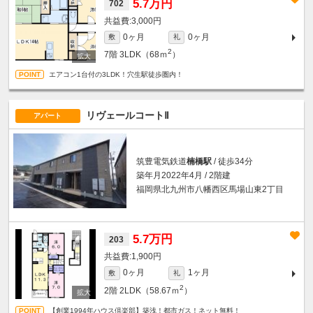
5.7万円
702
3,000円
0ヶ月
0ヶ月
敷
礼
2
7階
3LDK（68ｍ
）
エアコン1台付の3LDK！穴生駅徒歩圏内！
リヴェールコートⅡ
アパート
筑豊電気鉄道
楠橋駅
/ 徒歩34分
築年月2022年4月 / 2階建
福岡県北九州市八幡西区馬場山東2丁目
5.7万円
203
1,900円
0ヶ月
1ヶ月
敷
礼
2
2階
2LDK（58.67ｍ
）
【創業1994年ハウス倶楽部】築浅！都市ガス！ネット無料！