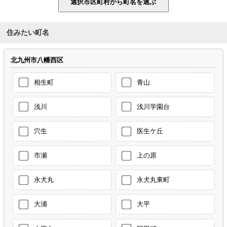
住みたい町名
北九州市八幡西区
相生町
青山
浅川
浅川学園台
穴生
医生ケ丘
市瀬
上の原
永犬丸
永犬丸東町
大浦
大平