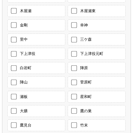
木屋瀬
木屋瀬東
金剛
幸神
里中
三ケ森
下上津役
下上津役元町
白岩町
陣原
陣山
菅原町
瀬板
星和町
大膳
鷹の巣
鷹見台
竹末