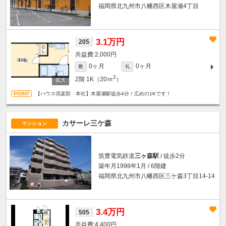
福岡県北九州市八幡西区木屋瀬4丁目
3.1万円
205
2,000円
0ヶ月
0ヶ月
敷
礼
2
2階
1K（20ｍ
）
【ハウス倶楽部 本社】木屋瀬駅徒歩4分！広めの1Kです！
カサーレ三ケ森
マンション
筑豊電気鉄道
三ヶ森駅
/ 徒歩2分
築年月1998年1月 / 6階建
福岡県北九州市八幡西区三ケ森3丁目14-14
3.4万円
505
4,400円