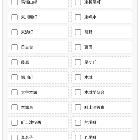
馬場山緑
東折尾町
東川頭町
東鳴水
東浜町
引野
日吉台
藤田
藤原
星ケ丘
堀川町
本城
大字本城
本城学研台
本城東
町上津役東
町上津役西
的場町
真名子
丸尾町