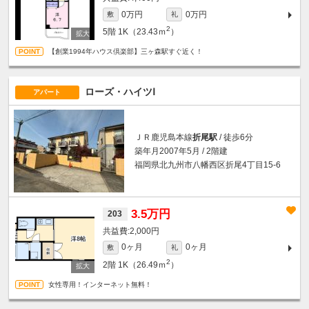
0万円
0万円
敷
礼
2
5階
1K（23.43ｍ
）
【創業1994年ハウス倶楽部】三ヶ森駅すぐ近く！
ローズ・ハイツⅠ
アパート
ＪＲ鹿児島本線
折尾駅
/ 徒歩6分
築年月2007年5月 / 2階建
福岡県北九州市八幡西区折尾4丁目15-6
3.5万円
203
2,000円
0ヶ月
0ヶ月
敷
礼
2
2階
1K（26.49ｍ
）
女性専用！インターネット無料！