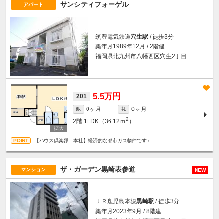
サンシティフォーゲル
アパート
筑豊電気鉄道
穴生駅
/ 徒歩3分
築年月1989年12月 / 2階建
福岡県北九州市八幡西区穴生2丁目
5.5万円
201
0ヶ月
0ヶ月
敷
礼
2
2階
1LDK（36.12ｍ
）
【ハウス倶楽部 本社】経済的な都市ガス物件です♪
ザ・ガーデン黒崎表参道
マンション
NEW
ＪＲ鹿児島本線
黒崎駅
/ 徒歩3分
築年月2023年9月 / 8階建