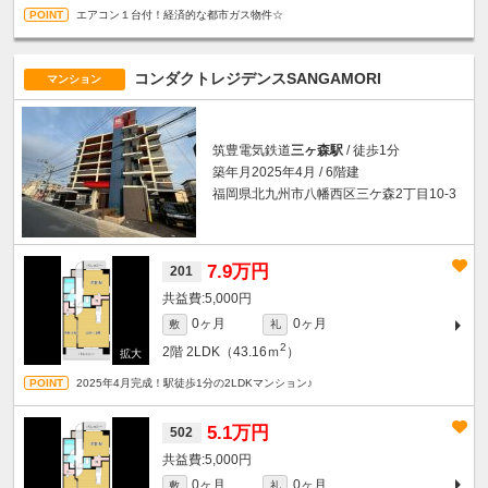
エアコン１台付！経済的な都市ガス物件☆
コンダクトレジデンスSANGAMORI
マンション
筑豊電気鉄道
三ヶ森駅
/ 徒歩1分
築年月2025年4月 / 6階建
福岡県北九州市八幡西区三ケ森2丁目10-3
7.9万円
201
5,000円
0ヶ月
0ヶ月
敷
礼
2
2階
2LDK（43.16ｍ
）
2025年4月完成！駅徒歩1分の2LDKマンション♪
5.1万円
502
5,000円
0ヶ月
0ヶ月
敷
礼