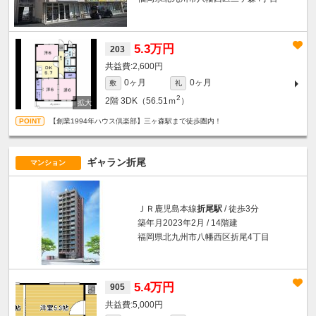
5.3万円
203
2,600円
0ヶ月
0ヶ月
敷
礼
2
2階
3DK（56.51ｍ
）
【創業1994年ハウス倶楽部】三ヶ森駅まで徒歩圏内！
ギャラン折尾
マンション
ＪＲ鹿児島本線
折尾駅
/ 徒歩3分
築年月2023年2月 / 14階建
福岡県北九州市八幡西区折尾4丁目
5.4万円
905
5,000円