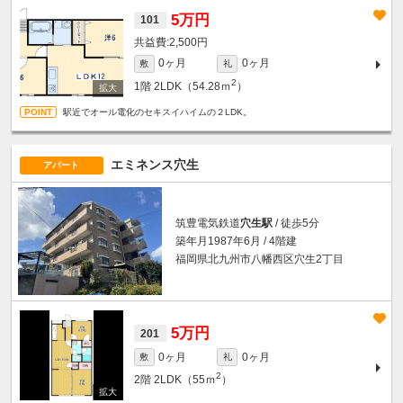
5万円
101
2,500円
0ヶ月
0ヶ月
敷
礼
2
1階
2LDK（54.28ｍ
）
駅近でオール電化のセキスイハイムの２LDK。
エミネンス穴生
アパート
筑豊電気鉄道
穴生駅
/ 徒歩5分
築年月1987年6月 / 4階建
福岡県北九州市八幡西区穴生2丁目
5万円
201
0ヶ月
0ヶ月
敷
礼
2
2階
2LDK（55ｍ
）