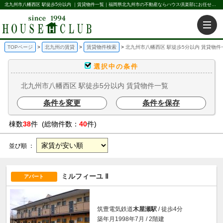
北九州市八幡西区 駅徒歩5分以内 ｜賃貸物件一覧｜福岡県北九州市の不動産ならハウス倶楽部にお任せください。北九州の賃貸・売買・不動産買取などを不動産に関することならなんでもお任せ。
TOPページ
北九州の賃貸
賃貸物件検索
北九州市八幡西区 駅徒歩5分以内 賃貸物件
選択中の条件
北九州市八幡西区 駅徒歩5分以内 賃貸物件一覧
条件を変更
条件を保存
棟数
38
件 (総物件数：
40
件)
並び順 ：
ミルフィーユ Ⅱ
アパート
筑豊電気鉄道
木屋瀬駅
/ 徒歩4分
築年月1998年7月 / 2階建