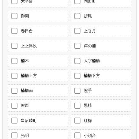
大平台
岡田町
御開
折尾
春日台
上香月
上上津役
岸の浦
楠木
大字楠橋
楠橋上方
楠橋下方
楠橋南
熊手
熊西
黒崎
皇后崎町
紅梅
光明
小嶺台