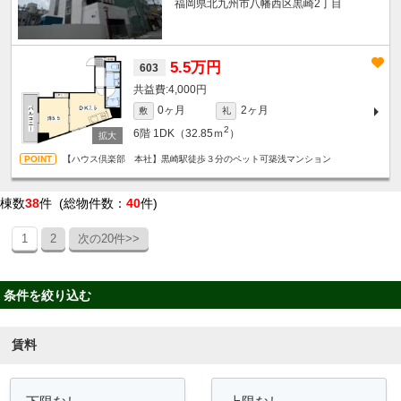
福岡県北九州市八幡西区黒崎2丁目
5.5万円
603
4,000円
0ヶ月
2ヶ月
敷
礼
2
6階
1DK（32.85ｍ
）
【ハウス倶楽部 本社】黒崎駅徒歩３分のペット可築浅マンション
棟数
38
件 (総物件数：
40
件)
1
2
次の20件>>
条件を絞り込む
賃料