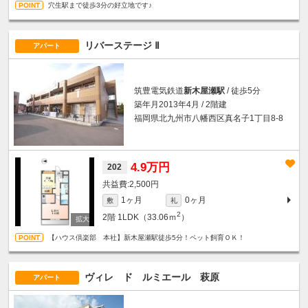
穴生駅まで徒歩3分の好立地です♪
リバーステージ Ⅱ
アパート
筑豊電気鉄道
新木屋瀬駅
/ 徒歩5分
築年月2013年4月 / 2階建
福岡県北九州市八幡西区真名子1丁目8-8
4.9万円
202
2,500円
1ヶ月
0ヶ月
敷
礼
2
2階
1LDK（33.06ｍ
）
【ハウス倶楽部 本社】新木屋瀬駅徒歩5分！ペット飼育ＯＫ！
ヴィレ ド ルミエール 萩原
アパート