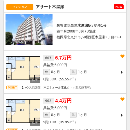
アサート木屋瀬
マンション
NEW
筑豊電気鉄道
木屋瀬駅
/ 徒歩1分
築年月2008年3月 / 8階建
福岡県北九州市八幡西区木屋瀬2丁目32-1
6.7万円
607
5,000円
0ヶ月
1ヶ月
敷
礼
2
6階
3DK（55.55ｍ
）
【ハウス倶楽部 本店】オール電化☆・小型犬飼育可♪
4.4万円
902
5,000円
0ヶ月
1ヶ月
敷
礼
2
9階
1DK（35.95ｍ
）