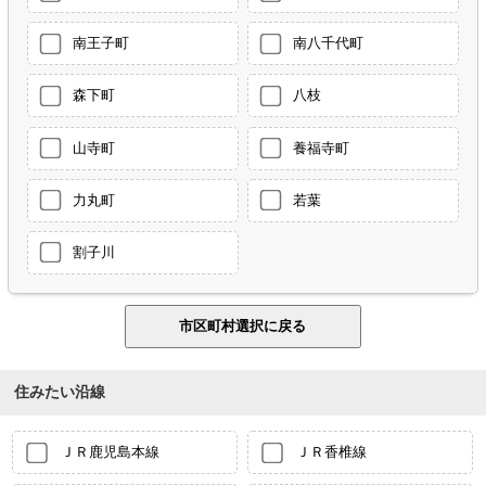
南王子町
南八千代町
森下町
八枝
山寺町
養福寺町
力丸町
若葉
割子川
住みたい沿線
ＪＲ鹿児島本線
ＪＲ香椎線