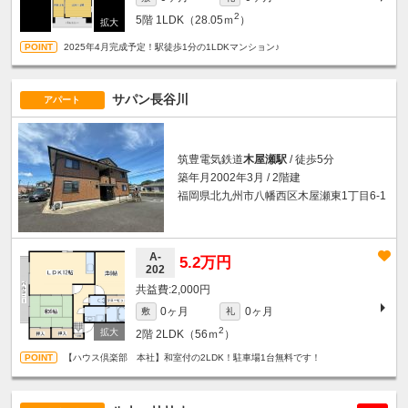
2
5階
1LDK（28.05ｍ
）
2025年4月完成予定！駅徒歩1分の1LDKマンション♪
サパン長谷川
アパート
筑豊電気鉄道
木屋瀬駅
/ 徒歩5分
築年月2002年3月 / 2階建
福岡県北九州市八幡西区木屋瀬東1丁目6-1
A-
5.2万円
202
2,000円
0ヶ月
0ヶ月
敷
礼
2
2階
2LDK（56ｍ
）
【ハウス倶楽部 本社】和室付の2LDK！駐車場1台無料です！