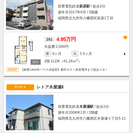
筑豊電気鉄道
萩原駅
/ 徒歩2分
築年月2017年9月 / 3階建
福岡県北九州市八幡西区萩原1丁目
4.95万円
201
2,000円
0ヶ月
5.5ヶ月
敷
礼
2
2階
1LDK（41.26ｍ
）
【創業1994年ハウス倶楽部】都市ガス！萩原電停まで徒歩２分！
レトア木屋瀬Ⅱ
アパート
筑豊電気鉄道
木屋瀬駅
/ 徒歩2分
築年月2008年2月 / 2階建
福岡県北九州市八幡西区木屋瀬５丁目5-21