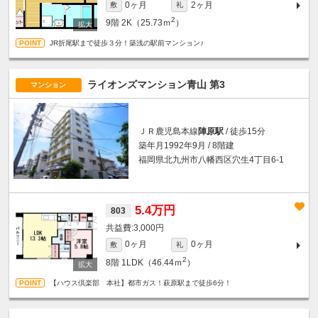
0ヶ月
2ヶ月
敷
礼
2
9階
2K（25.73ｍ
）
JR折尾駅まで徒歩３分！築浅の駅前マンション♪
ライオンズマンション青山 第3
マンション
ＪＲ鹿児島本線
陣原駅
/ 徒歩15分
築年月1992年9月 / 8階建
福岡県北九州市八幡西区穴生4丁目6-1
5.4万円
803
3,000円
0ヶ月
0ヶ月
敷
礼
2
8階
1LDK（46.44ｍ
）
【ハウス倶楽部 本社】都市ガス！萩原駅まで徒歩6分！