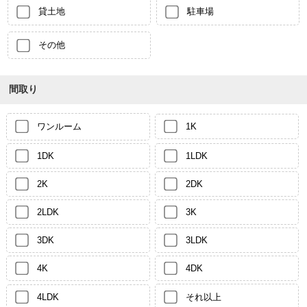
貸土地
駐車場
その他
間取り
ワンルーム
1K
1DK
1LDK
2K
2DK
2LDK
3K
3DK
3LDK
4K
4DK
4LDK
それ以上