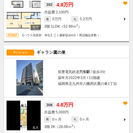
4.8万円
302
2,100円
0万円
5.3万円
敷
礼
2
3階
1LDK（52.99ｍ
）
【ハウス倶楽部 本社】三ヶ森駅徒歩6分！周辺施設多数！
ギャラン鷹の巣
マンション
筑豊電気鉄道
穴生駅
/ 徒歩3分
築年月2022年3月 / 11階建
福岡県北九州市八幡西区鷹の巣1丁目
4.8万円
308
5,000円
0ヶ月
0ヶ月
敷
礼
2
3階
2K（28.08ｍ
）