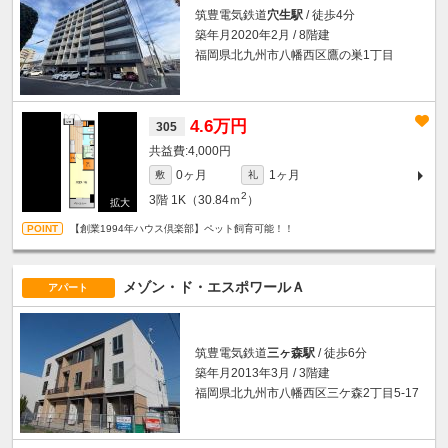
筑豊電気鉄道
穴生駅
/ 徒歩4分
築年月2020年2月 / 8階建
福岡県北九州市八幡西区鷹の巣1丁目
4.6万円
305
4,000円
0ヶ月
1ヶ月
敷
礼
2
3階
1K（30.84ｍ
）
【創業1994年ハウス倶楽部】ペット飼育可能！！
メゾン・ド・エスポワールＡ
アパート
筑豊電気鉄道
三ヶ森駅
/ 徒歩6分
築年月2013年3月 / 3階建
福岡県北九州市八幡西区三ケ森2丁目5-17