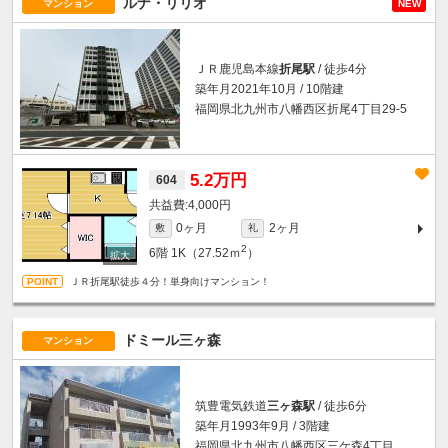
ルナ・リリオ
マンション
NEW
ＪＲ鹿児島本線
折尾駅
/ 徒歩4分
築年月2021年10月 / 10階建
福岡県北九州市八幡西区折尾4丁目29-5
5.2万円
604
4,000円
0ヶ月
2ヶ月
敷
礼
2
6階
1K（27.52ｍ
）
ＪＲ折尾駅徒歩４分！単身向けマンション！
ドミール三ヶ森
マンション
筑豊電気鉄道
三ヶ森駅
/ 徒歩6分
築年月1993年9月 / 3階建
福岡県北九州市八幡西区三ケ森4丁目