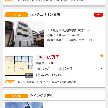
【ハウス倶楽部 本社】人気のオール電化物件♪小型犬同居可！
センチュリオン黒崎
マンション
NEW
ＪＲ鹿児島本線
黒崎駅
/ 徒歩15分
築年月2000年6月 / 4階建
福岡県北九州市八幡西区熊西2丁目
4.5万円
302
3,000円
1ヶ月
0ヶ月
敷
礼
2
3階
1LDK（35.64ｍ
）
【ハウス倶楽部 本社】ペット可1LDK！熊西駅徒歩5分！
ウイングス穴生
マンション