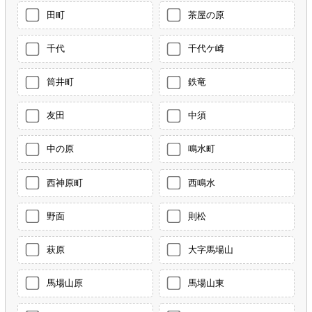
田町
茶屋の原
千代
千代ケ崎
筒井町
鉄竜
友田
中須
中の原
鳴水町
西神原町
西鳴水
野面
則松
萩原
大字馬場山
馬場山原
馬場山東