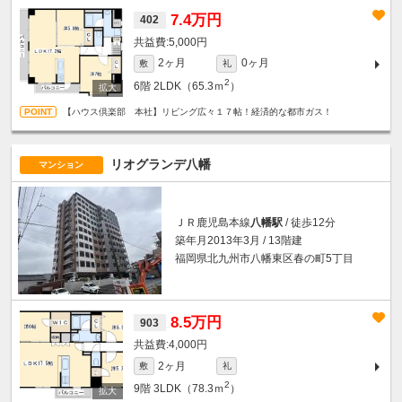
7.4万円
402
5,000円
2ヶ月
0ヶ月
敷
礼
2
6階
2LDK（65.3ｍ
）
【ハウス倶楽部 本社】リビング広々１７帖！経済的な都市ガス！
リオグランデ八幡
マンション
ＪＲ鹿児島本線
八幡駅
/ 徒歩12分
築年月2013年3月 / 13階建
福岡県北九州市八幡東区春の町5丁目
8.5万円
903
4,000円
2ヶ月
敷
礼
2
9階
3LDK（78.3ｍ
）