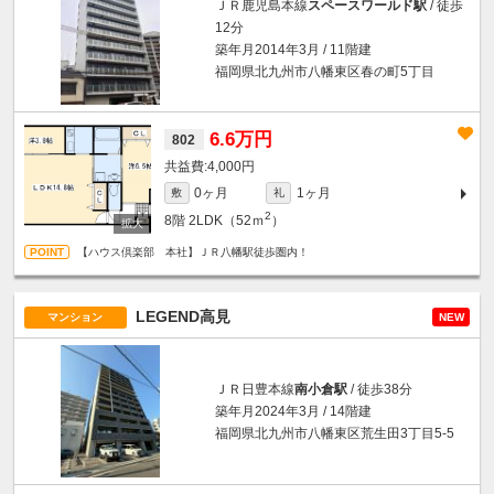
ＪＲ鹿児島本線
スペースワールド駅
/ 徒歩
12分
築年月2014年3月 / 11階建
福岡県北九州市八幡東区春の町5丁目
6.6万円
802
4,000円
0ヶ月
1ヶ月
敷
礼
2
8階
2LDK（52ｍ
）
【ハウス倶楽部 本社】ＪＲ八幡駅徒歩圏内！
LEGEND高見
マンション
NEW
ＪＲ日豊本線
南小倉駅
/ 徒歩38分
築年月2024年3月 / 14階建
福岡県北九州市八幡東区荒生田3丁目5-5