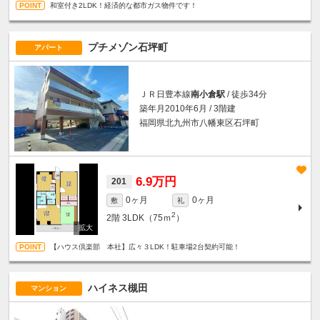
和室付き2LDK！経済的な都市ガス物件です！
プチメゾン石坪町
アパート
ＪＲ日豊本線
南小倉駅
/ 徒歩34分
築年月2010年6月 / 3階建
福岡県北九州市八幡東区石坪町
6.9万円
201
0ヶ月
0ヶ月
敷
礼
2
2階
3LDK（75ｍ
）
【ハウス倶楽部 本社】広々３LDK！駐車場2台契約可能！
ハイネス槻田
マンション