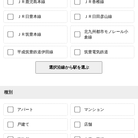
ＪＲ鹿児島本線
ＪＲ香椎線
ＪＲ日豊本線
ＪＲ日田彦山線
北九州都市モノレール小
ＪＲ筑豊本線
倉線
平成筑豊鉄道伊田線
筑豊電気鉄道
種別
アパート
マンション
戸建て
店舗