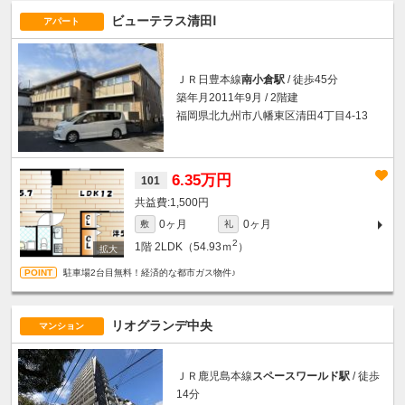
ビューテラス清田Ⅰ
アパート
ＪＲ日豊本線
南小倉駅
/ 徒歩45分
築年月2011年9月 / 2階建
福岡県北九州市八幡東区清田4丁目4-13
6.35万円
101
1,500円
0ヶ月
0ヶ月
敷
礼
2
1階
2LDK（54.93ｍ
）
駐車場2台目無料！経済的な都市ガス物件♪
リオグランデ中央
マンション
ＪＲ鹿児島本線
スペースワールド駅
/ 徒歩
14分