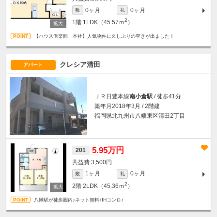
0ヶ月
0ヶ月
敷
礼
2
1階
1LDK（45.57ｍ
）
【ハウス倶楽部 本社】人気物件に久しぶりの空きが出ました！
クレシア清田
アパート
ＪＲ日豊本線
南小倉駅
/ 徒歩41分
築年月2018年3月 / 2階建
福岡県北九州市八幡東区清田2丁目
5.95万円
201
3,500円
1ヶ月
0ヶ月
敷
礼
2
2階
2LDK（45.36ｍ
）
八幡駅が徒歩圏内♪ネット無料♪IHコンロ♪