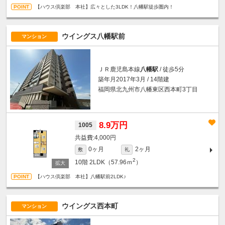
【ハウス倶楽部 本社】広々とした3LDK！八幡駅徒歩圏内！
ウイングス八幡駅前
マンション
ＪＲ鹿児島本線
八幡駅
/ 徒歩5分
築年月2017年3月 / 14階建
福岡県北九州市八幡東区西本町3丁目
8.9万円
1005
4,000円
0ヶ月
2ヶ月
敷
礼
2
10階
2LDK（57.96ｍ
）
【ハウス倶楽部 本社】八幡駅前2LDK♪
ウイングス西本町
マンション