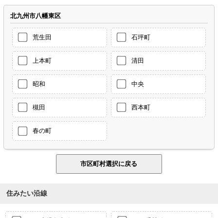
北九州市八幡東区
荒生田
石坪町
上本町
清田
昭和
中央
槻田
西本町
春の町
住みたい沿線