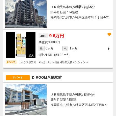
ＪＲ鹿児島本線
八幡駅
/ 徒歩5分
築年月新築 / 14階建
福岡県北九州市八幡東区西本町３丁目4-21
9.6万円
401
4,000円
0ヶ月
1ヶ月
敷
礼
2
4階
2LDK（54.38ｍ
）
【ハウス倶楽部 本社】ペット飼育可新築賃貸マンション♪♪
D-ROOM八幡駅前
アパート
ＪＲ鹿児島本線
八幡駅
/ 徒歩4分
築年月新築 / 3階建
福岡県北九州市八幡東区西本町2丁目8-4