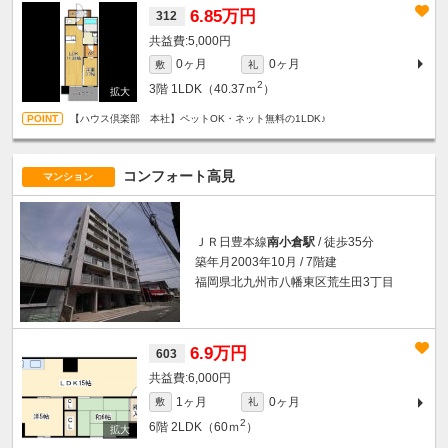
6.85万円
312
5,000円
0ヶ月
0ヶ月
敷
礼
2
3階
1LDK（40.37ｍ
）
【ハウス倶楽部 本社】ペットOK・ネット無料の1LDK♪
コンフォート高見
マンション
ＪＲ日豊本線
南小倉駅
/ 徒歩35分
築年月2003年10月 / 7階建
福岡県北九州市八幡東区荒生田3丁目
6.9万円
603
6,000円
1ヶ月
0ヶ月
敷
礼
2
6階
2LDK（60ｍ
）