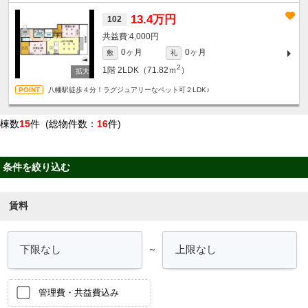
13.4万円
102
4,000円
0ヶ月
0ヶ月
敷
礼
2
1階
2LDK（71.82ｍ
）
八幡駅徒歩４分！ラグジュアリーなペット可２LDK♪
棟数
15
件 (総物件数：
16
件)
条件を絞り込む
賃料
～
管理費・共益費込み