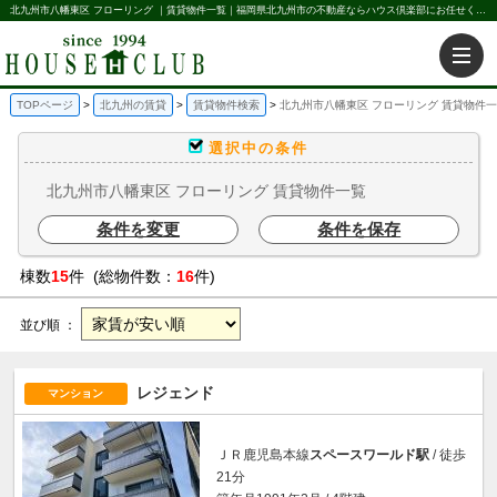
北九州市八幡東区 フローリング ｜賃貸物件一覧｜福岡県北九州市の不動産ならハウス倶楽部にお任せください。北九州の賃貸・売買・不動産買取などを不動産に関することならなんでもお任せ。
TOPページ
北九州の賃貸
賃貸物件検索
北九州市八幡東区 フローリング 賃貸物件
選択中の条件
北九州市八幡東区 フローリング 賃貸物件一覧
条件を変更
条件を保存
棟数
15
件 (総物件数：
16
件)
並び順 ：
レジェンド
マンション
ＪＲ鹿児島本線
スペースワールド駅
/ 徒歩
21分