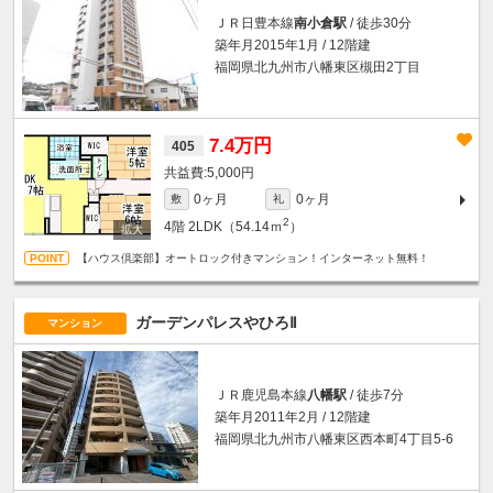
ＪＲ日豊本線
南小倉駅
/ 徒歩30分
築年月2015年1月 / 12階建
福岡県北九州市八幡東区槻田2丁目
7.4万円
405
5,000円
0ヶ月
0ヶ月
敷
礼
2
4階
2LDK（54.14ｍ
）
【ハウス倶楽部】オートロック付きマンション！インターネット無料！
ガーデンパレスやひろⅡ
マンション
ＪＲ鹿児島本線
八幡駅
/ 徒歩7分
築年月2011年2月 / 12階建
福岡県北九州市八幡東区西本町4丁目5-6