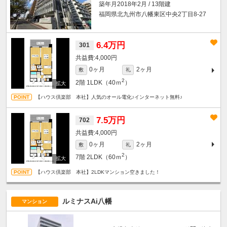
築年月2018年2月 / 13階建
福岡県北九州市八幡東区中央2丁目8-27
6.4万円
301
4,000円
0ヶ月
2ヶ月
敷
礼
2
2階
1LDK（40ｍ
）
【ハウス倶楽部 本社】人気のオール電化♪インターネット無料♪
7.5万円
702
4,000円
0ヶ月
2ヶ月
敷
礼
2
7階
2LDK（60ｍ
）
【ハウス倶楽部 本社】2LDKマンション空きました！
ルミナスAi八幡
マンション