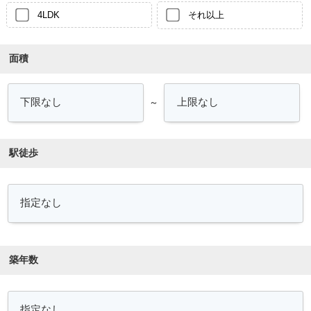
4LDK
それ以上
面積
～
駅徒歩
築年数