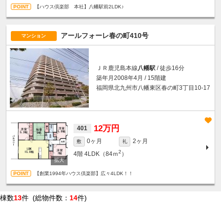
【ハウス倶楽部 本社】八幡駅前2LDK♪
アールフォーレ春の町410号
マンション
ＪＲ鹿児島本線
八幡駅
/ 徒歩16分
築年月2008年4月 / 15階建
福岡県北九州市八幡東区春の町3丁目10-17
12万円
401
0ヶ月
2ヶ月
敷
礼
2
4階
4LDK（84ｍ
）
【創業1994年ハウス倶楽部】広々4LDK！！
棟数
13
件 (総物件数：
14
件)