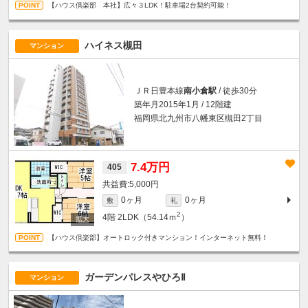
【ハウス倶楽部 本社】広々３LDK！駐車場2台契約可能！
ハイネス槻田
マンション
ＪＲ日豊本線
南小倉駅
/ 徒歩30分
築年月2015年1月 / 12階建
福岡県北九州市八幡東区槻田2丁目
7.4万円
405
5,000円
0ヶ月
0ヶ月
敷
礼
2
4階
2LDK（54.14ｍ
）
【ハウス倶楽部】オートロック付きマンション！インターネット無料！
ガーデンパレスやひろⅡ
マンション