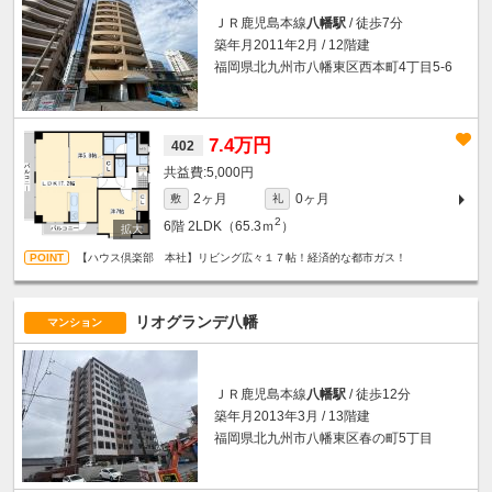
ＪＲ鹿児島本線
八幡駅
/ 徒歩7分
築年月2011年2月 / 12階建
福岡県北九州市八幡東区西本町4丁目5-6
7.4万円
402
5,000円
2ヶ月
0ヶ月
敷
礼
2
6階
2LDK（65.3ｍ
）
【ハウス倶楽部 本社】リビング広々１７帖！経済的な都市ガス！
リオグランデ八幡
マンション
ＪＲ鹿児島本線
八幡駅
/ 徒歩12分
築年月2013年3月 / 13階建
福岡県北九州市八幡東区春の町5丁目