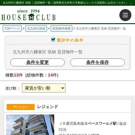
北九州市八幡東区 収納 ｜賃貸物件一覧｜福岡県北九州市の不動産ならハウス倶楽部にお任せください。北九州の賃貸・売買・不動産買取などを不動産に関することならなんでもお任せ。
TOPページ
北九州の賃貸
賃貸物件検索
北九州市八幡東区 収納 賃貸物件一覧
選択中の条件
北九州市八幡東区 収納 賃貸物件一覧
条件を変更
条件を保存
棟数
13
件 (総物件数：
14
件)
並び順 ：
レジェンド
マンション
ＪＲ鹿児島本線
スペースワールド駅
/ 徒歩
21分