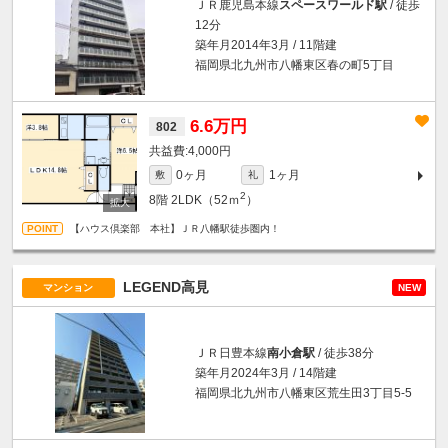
ＪＲ鹿児島本線
スペースワールド駅
/ 徒歩
12分
築年月2014年3月 / 11階建
福岡県北九州市八幡東区春の町5丁目
6.6万円
802
4,000円
0ヶ月
1ヶ月
敷
礼
2
8階
2LDK（52ｍ
）
【ハウス倶楽部 本社】ＪＲ八幡駅徒歩圏内！
LEGEND高見
マンション
NEW
ＪＲ日豊本線
南小倉駅
/ 徒歩38分
築年月2024年3月 / 14階建
福岡県北九州市八幡東区荒生田3丁目5-5