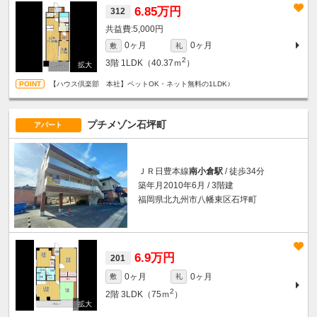
6.85万円
312
5,000円
0ヶ月
0ヶ月
敷
礼
2
3階
1LDK（40.37ｍ
）
【ハウス倶楽部 本社】ペットOK・ネット無料の1LDK♪
プチメゾン石坪町
アパート
ＪＲ日豊本線
南小倉駅
/ 徒歩34分
築年月2010年6月 / 3階建
福岡県北九州市八幡東区石坪町
6.9万円
201
0ヶ月
0ヶ月
敷
礼
2
2階
3LDK（75ｍ
）