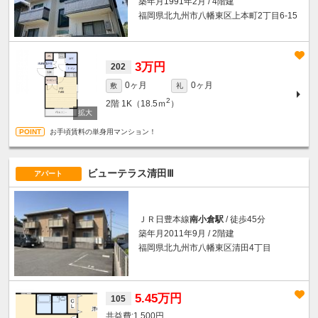
築年月1991年2月 / 4階建
福岡県北九州市八幡東区上本町2丁目6-15
3万円
202
0ヶ月
0ヶ月
敷
礼
2
2階
1K（18.5ｍ
）
お手頃賃料の単身用マンション！
ビューテラス清田Ⅲ
アパート
ＪＲ日豊本線
南小倉駅
/ 徒歩45分
築年月2011年9月 / 2階建
福岡県北九州市八幡東区清田4丁目
5.45万円
105
1,500円