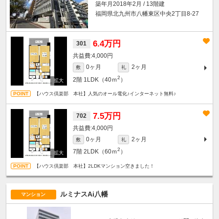
築年月2018年2月 / 13階建
福岡県北九州市八幡東区中央2丁目8-27
6.4万円
301
4,000円
0ヶ月
2ヶ月
敷
礼
2
2階
1LDK（40ｍ
）
【ハウス倶楽部 本社】人気のオール電化♪インターネット無料♪
7.5万円
702
4,000円
0ヶ月
2ヶ月
敷
礼
2
7階
2LDK（60ｍ
）
【ハウス倶楽部 本社】2LDKマンション空きました！
ルミナスAi八幡
マンション