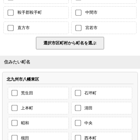
鞍手郡鞍手町
中間市
直方市
宮若市
住みたい町名
北九州市八幡東区
荒生田
石坪町
上本町
清田
昭和
中央
槻田
西本町