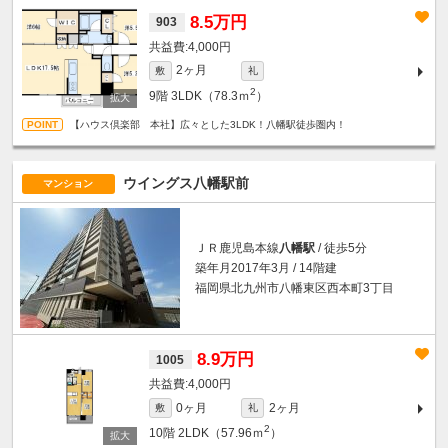
8.5万円
903
4,000円
2ヶ月
敷
礼
2
9階
3LDK（78.3ｍ
）
【ハウス倶楽部 本社】広々とした3LDK！八幡駅徒歩圏内！
ウイングス八幡駅前
マンション
ＪＲ鹿児島本線
八幡駅
/ 徒歩5分
築年月2017年3月 / 14階建
福岡県北九州市八幡東区西本町3丁目
8.9万円
1005
4,000円
0ヶ月
2ヶ月
敷
礼
2
10階
2LDK（57.96ｍ
）