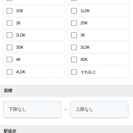
1DK
1LDK
2K
2DK
2LDK
3K
3DK
3LDK
4K
4DK
4LDK
それ以上
面積
～
駅徒歩