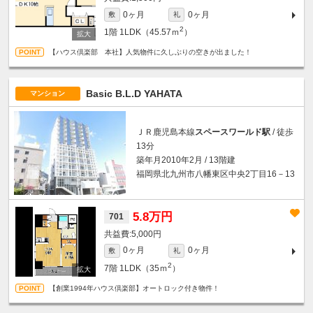
0ヶ月
0ヶ月
敷
礼
2
1階
1LDK（45.57ｍ
）
【ハウス倶楽部 本社】人気物件に久しぶりの空きが出ました！
Basic B.L.D YAHATA
マンション
ＪＲ鹿児島本線
スペースワールド駅
/ 徒歩
13分
築年月2010年2月 / 13階建
福岡県北九州市八幡東区中央2丁目16－13
5.8万円
701
5,000円
0ヶ月
0ヶ月
敷
礼
2
7階
1LDK（35ｍ
）
【創業1994年ハウス倶楽部】オートロック付き物件！