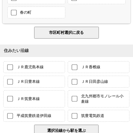
春の町
住みたい沿線
ＪＲ鹿児島本線
ＪＲ香椎線
ＪＲ日豊本線
ＪＲ日田彦山線
北九州都市モノレール小
ＪＲ筑豊本線
倉線
平成筑豊鉄道伊田線
筑豊電気鉄道