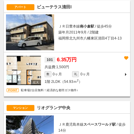
ビューテラス清田Ⅰ
アパート
ＪＲ日豊本線
南小倉駅
/ 徒歩45分
築年月2011年9月 / 2階建
福岡県北九州市八幡東区清田4丁目4-13
6.35万円
101
1,500円
0ヶ月
0ヶ月
敷
礼
2
1階
2LDK（54.93ｍ
）
駐車場2台目無料！経済的な都市ガス物件♪
リオグランデ中央
マンション
ＪＲ鹿児島本線
スペースワールド駅
/ 徒歩
14分