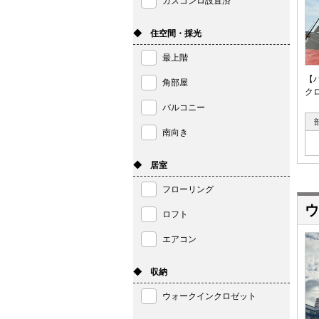
ガスコンロ設置済
◆ 住空間・採光
最上階
【
角部屋
ク
バルコニー
南向き
◆ 居室
フローリング
ウ
ロフト
エアコン
◆ 収納
ウォークインクロゼット