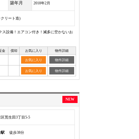
築年月
2018年2月
ンクリート造)
ックス設備！エアコン付き！滅多に空かないお
証金
償却
お気に入り
物件詳細
お気に入り
物件詳細
お気に入り
物件詳細
NEW
区荒生田3丁目5-5
倉駅
徒歩38分