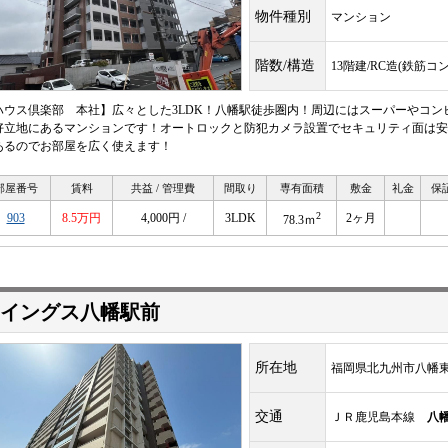
物件種別
マンション
階数/構造
13階建/RC造(鉄筋コ
ハウス倶楽部 本社】広々とした3LDK！八幡駅徒歩圏内！周辺にはスーパーやコ
好立地にあるマンションです！オートロックと防犯カメラ設置でセキュリティ面は安心
あるのでお部屋を広く使えます！
部屋番号
賃料
共益 / 管理費
間取り
専有面積
敷金
礼金
保
2
903
8.5万円
4,000円 /
3LDK
2ヶ月
78.3ｍ
イングス八幡駅前
所在地
福岡県北九州市八幡東
交通
ＪＲ鹿児島本線
八