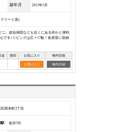
築年月
2013年3月
ンクリート造)
ンビニ、総合病院なども近くにある何かと便利
です♪リビングは広々17帖！各居室に収納
証金
償却
お気に入り
物件詳細
お気に入り
物件詳細
区西本町3丁目
幡駅
徒歩5分