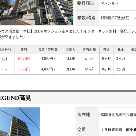
物件種別
マンション
階数/構造
13階建/RC造(鉄筋コ
ハウス倶楽部 本社】2LDKマンション空きました！インターネット無料！宅配ボ
屋が空きました！
部屋番号
賃料
共益 / 管理費
間取り
専有面積
敷金
礼金
保
2
301
6.4万円
4,000円 /
1LDK
0ヶ月
2ヶ月
40ｍ
2
702
7.5万円
4,000円 /
2LDK
0ヶ月
2ヶ月
60ｍ
EGEND高見
所在地
福岡県北九州市八幡東
交通
ＪＲ日豊本線
南小