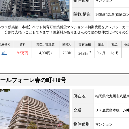
物件種別
マンション
階数/構造
14階建/RC造(鉄筋コ
ハウス倶楽部 本社】ペット飼育可新築賃貸マンション♪♪初期費用をクレジットカ
り、分割で支払うこともできます！更新料がありませんので他の物件に比べてその分
部屋番号
賃料
共益 / 管理費
間取り
専有面積
敷金
礼金
保
2
401
9.6万円
4,000円 /
2LDK
0ヶ月
1ヶ月
54.38ｍ
ールフォーレ春の町410号
所在地
福岡県北九州市八幡東区
交通
ＪＲ鹿児島本線
八
物件種別
マンション