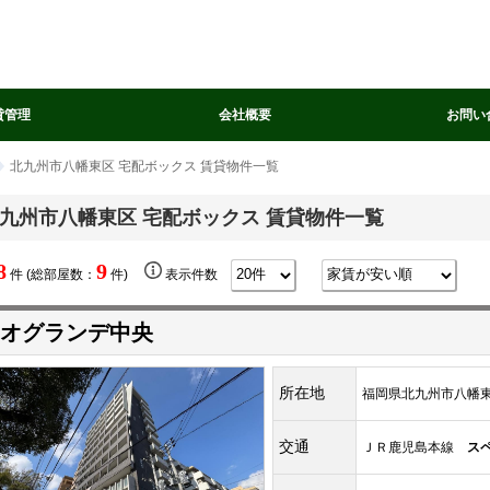
貸管理
会社概要
お問い
北九州市八幡東区 宅配ボックス 賃貸物件一覧
九州市八幡東区 宅配ボックス 賃貸物件一覧
8
9
件 (総部屋数：
件)
表示件数
オグランデ中央
所在地
福岡県北九州市八幡東区
交通
ＪＲ鹿児島本線
ス