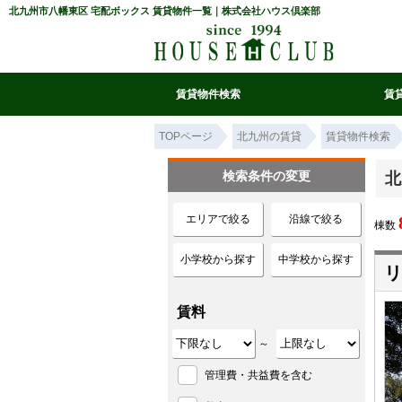
北九州市八幡東区 宅配ボックス 賃貸物件一覧｜株式会社ハウス倶楽部
賃貸物件検索
賃
マイ条件リスト
お気に入り
条件検索
閲覧履歴
TOPページ
北九州の賃貸
賃貸物件検索
検索条件の変更
北
エリアで絞る
沿線で絞る
棟数
小学校から探す
中学校から探す
リ
賃料
～
管理費・共益費を含む