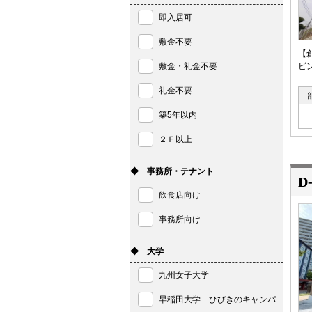
即入居可
敷金不要
【
敷金・礼金不要
ビ
礼金不要
築5年以内
２Ｆ以上
◆ 事務所・テナント
D
飲食店向け
事務所向け
◆ 大学
九州女子大学
早稲田大学 ひびきのキャンパ