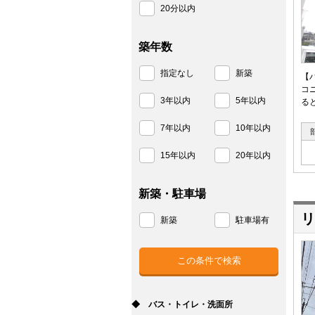
20分以内
築年数
指定なし
新築
【
コ
3年以内
5年以内
る
7年以内
10年以内
15年以内
20年以内
新築・駐車場
リ
新築
駐車場有
◆ バス・トイレ・洗面所