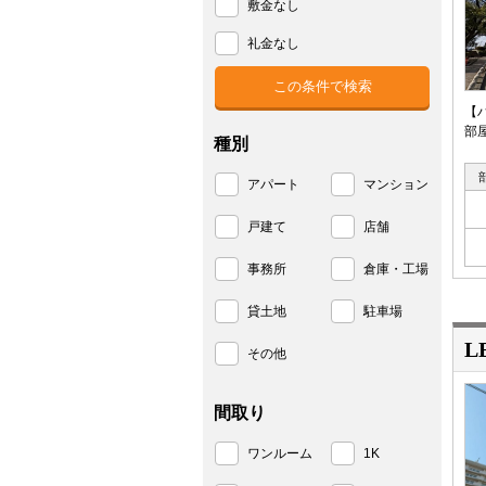
敷金なし
礼金なし
【
部
種別
アパート
マンション
戸建て
店舗
事務所
倉庫・工場
貸土地
駐車場
L
その他
間取り
ワンルーム
1K