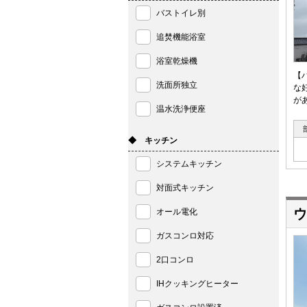
バストイレ別
追焚機能浴室
浴室乾燥機
【
洗面所独立
な
が
温水洗浄便座
◆ キッチン
システムキッチン
対面式キッチン
ウ
オール電化
ガスコンロ対応
2口コンロ
IHクッキングヒーター