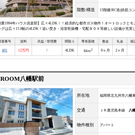
階数/構造
15階建/RC造(鉄筋コ
創業1994年ハウス倶楽部】広々4LDK！！経済的な都市ガス物件！オートロックと
ングは広々15.8帖の4LDK！追い焚き・浴室乾燥機・宅配ＢＯＸ等嬉しい設備が充実
部屋番号
賃料
共益 / 管理費
間取り
専有面積
敷金
礼金
保
2
401
12万円
/
4LDK
0ヶ月
2ヶ月
84ｍ
-ROOM八幡駅前
所在地
福岡県北九州市八幡東
交通
ＪＲ鹿児島本線
八
物件種別
アパート