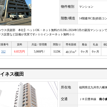
物件種別
マンション
階数/構造
14階建/RC造(鉄筋コ
ハウス倶楽部 本社】ペットOK・ネット無料の1LDK♪2024年3月の築浅マンショ
クス設置など設備が充実です♪ ☆☆インターネット無料☆☆
部屋番号
賃料
共益 / 管理費
間取り
専有面積
敷金
礼金
保
2
312
6.85万円
5,000円 /
1LDK
0ヶ月
0ヶ月
40.37ｍ
イネス槻田
所在地
福岡県北九州市八幡東
交通
ＪＲ日豊本線
南小