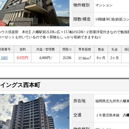
物件種別
マンション
階数/構造
14階建/RC造(鉄筋コ
ハウス倶楽部 本社】八幡駅前2LDK♪広々13.5帖のLDK+２部屋洋室付きなので
ローゼットも付いているので各々荷物もしっかり収納できますね☆
部屋番号
賃料
共益 / 管理費
間取り
専有面積
敷金
礼金
保
2
1005
8.9万円
4,000円 /
2LDK
0ヶ月
2ヶ月
57.96ｍ
イングス西本町
所在地
福岡県北九州市八幡東
交通
ＪＲ鹿児島本線
八