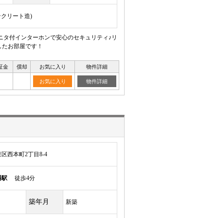
ンクリート造)
モニタ付インターホンで安心のセキュリティ♪リ
したお部屋です！
証金
償却
お気に入り
物件詳細
お気に入り
物件詳細
区西本町2丁目8-4
幡駅
徒歩4分
築年月
新築