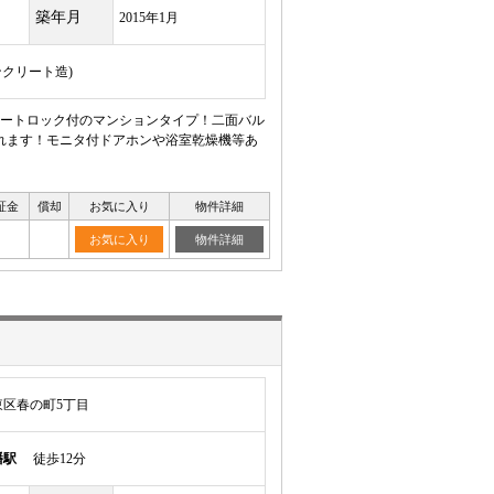
築年月
2015年1月
ンクリート造)
ートロック付のマンションタイプ！二面バル
れます！モニタ付ドアホンや浴室乾燥機等あ
証金
償却
お気に入り
物件詳細
お気に入り
物件詳細
区春の町5丁目
幡駅
徒歩12分