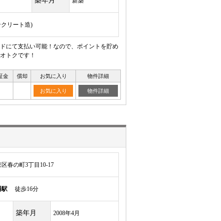
築年月
新築
ンクリート造)
ードにて支払い可能！なので、ポイントを貯め
オトクです！
証金
償却
お気に入り
物件詳細
お気に入り
物件詳細
春の町3丁目10-17
幡駅
徒歩16分
築年月
2008年4月