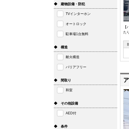
◆ 建物設備・防犯
TVインターホン
オートロック
【
た
駐車場1台無料
◆ 構造
耐火構造
バリアフリー
ア
◆ 間取り
和室
◆ その他設備
AED付
◆ 条件