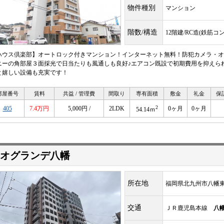
物件種別
マンション
階数/構造
12階建/RC造(鉄筋コ
ハウス倶楽部】オートロック付きマンション！インターネット無料！防犯カメラ・オ
ニーの角部屋３面採光で日当たりも風通しも良好♪エアコン既設で初期費用を抑えら
と嬉しい設備も充実です！
部屋番号
賃料
共益 / 管理費
間取り
専有面積
敷金
礼金
保
2
405
7.4万円
5,000円 /
2LDK
0ヶ月
0ヶ月
54.14ｍ
オグランデ八幡
所在地
福岡県北九州市八幡東
交通
ＪＲ鹿児島本線
八