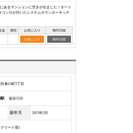
にあるマンションに空きが出ました！オート
Ｈコンロが付いたシステムカウンターキッチ
証金
償却
お気に入り
物件詳細
お気に入り
物件詳細
区春の町5丁目
幡駅
徒歩12分
築年月
2013年3月
ンクリート造)