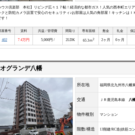
ハウス倶楽部 本社】リビング広々１７帖！経済的な都市ガス！人気の西本町エリア
ックと防犯カメラ設置で安心のセキュリティ♪お部屋は人気の角部屋！キッチンはＩ
です！
部屋番号
賃料
共益 / 管理費
間取り
専有面積
敷金
礼金
保
2
402
7.4万円
5,000円 /
2LDK
2ヶ月
0ヶ月
65.3ｍ
オグランデ八幡
所在地
福岡県北九州市八幡東
交通
ＪＲ鹿児島本線
八
物件種別
マンション
階数/構造
13階建/RC造(鉄筋コ