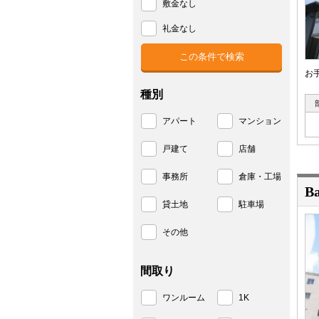
敷金なし
礼金なし
お
種別
アパート
マンション
戸建て
店舗
事務所
倉庫・工場
B
貸土地
駐車場
その他
間取り
ワンルーム
1K