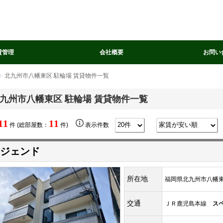
貸管理
会社概要
お問い
北九州市八幡東区 駐輪場 賃貸物件一覧
九州市八幡東区 駐輪場 賃貸物件一覧
11
11
件 (総部屋数：
件)
表示件数
ジェンド
所在地
福岡県北九州市八幡東区
交通
ＪＲ鹿児島本線
ス