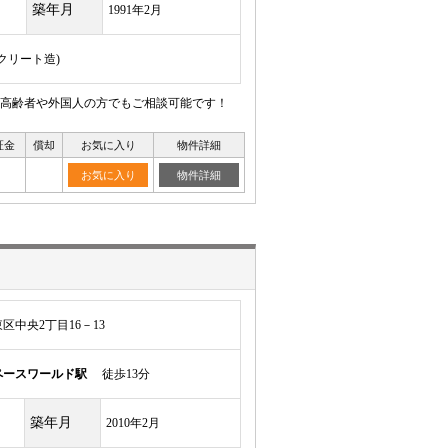
築年月
1991年2月
ンクリート造)
高齢者や外国人の方でもご相談可能です！
証金
償却
お気に入り
物件詳細
お気に入り
物件詳細
中央2丁目16－13
ペースワールド駅
徒歩13分
築年月
2010年2月