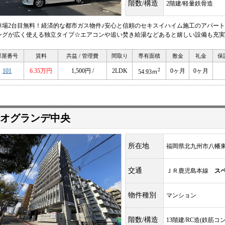
階数/構造
2階建/軽量鉄骨造
車場2台目無料！経済的な都市ガス物件♪安心と信頼のセキスイハイム施工のアパー
ングが広く使える独立タイプ☆エアコンや追い焚き給湯などあると嬉しい設備も充実
部屋番号
賃料
共益 / 管理費
間取り
専有面積
敷金
礼金
保
2
101
6.35万円
1,500円 /
2LDK
0ヶ月
0ヶ月
54.93ｍ
オグランデ中央
所在地
福岡県北九州市八幡東区
交通
ＪＲ鹿児島本線
ス
物件種別
マンション
階数/構造
13階建/RC造(鉄筋コ