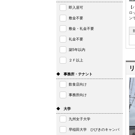
【
即入居可
ロ
敷金不要
ン
敷金・礼金不要
礼金不要
築5年以内
２Ｆ以上
リ
◆ 事務所・テナント
飲食店向け
事務所向け
◆ 大学
九州女子大学
早稲田大学 ひびきのキャンパ