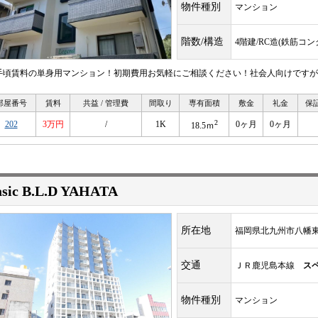
物件種別
マンション
階数/構造
4階建/RC造(鉄筋コ
手頃賃料の単身用マンション！初期費用お気軽にご相談ください！社会人向けですが
部屋番号
賃料
共益 / 管理費
間取り
専有面積
敷金
礼金
保
2
202
3万円
/
1K
0ヶ月
0ヶ月
18.5ｍ
asic B.L.D YAHATA
所在地
福岡県北九州市八幡東区
交通
ＪＲ鹿児島本線
ス
物件種別
マンション