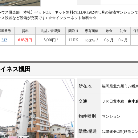
ハウス倶楽部 本社】ペットOK・ネット無料の1LDK♪2024年3月の築浅マンショ
クス設置など設備が充実です♪ ☆☆インターネット無料☆☆
部屋番号
賃料
共益 / 管理費
間取り
専有面積
敷金
礼金
保
2
312
6.85万円
5,000円 /
1LDK
0ヶ月
0ヶ月
40.37ｍ
イネス槻田
所在地
福岡県北九州市八幡東
交通
ＪＲ日豊本線
南小
物件種別
マンション
階数/構造
12階建/RC造(鉄筋コ