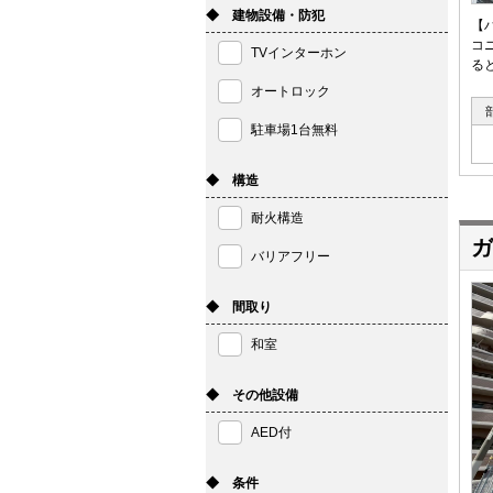
◆ 建物設備・防犯
【
コ
TVインターホン
る
オートロック
駐車場1台無料
◆ 構造
耐火構造
ガ
バリアフリー
◆ 間取り
和室
◆ その他設備
AED付
◆ 条件