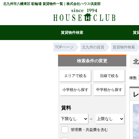
北九州市八幡東区 駐輪場 賃貸物件一覧｜株式会社ハウス倶楽部
賃貸物件検索
賃
マイ条件リスト
お気に入り
条件検索
閲覧履歴
TOPページ
北九州の賃貸
賃貸物件検索
検索条件の変更
北
エリアで絞る
沿線で絞る
棟数
小学校から探す
中学校から探す
レ
賃料
～
管理費・共益費を含む