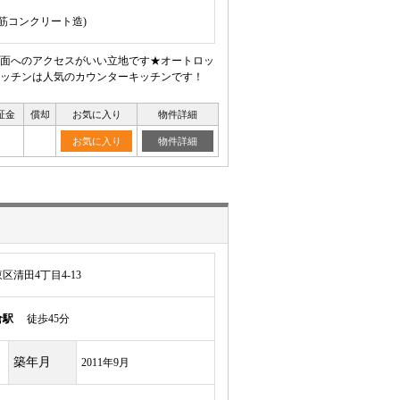
鉄筋コンクリート造)
方面へのアクセスがいい立地です★オートロッ
キッチンは人気のカウンターキッチンです！
証金
償却
お気に入り
物件詳細
お気に入り
物件詳細
清田4丁目4-13
倉駅
徒歩45分
築年月
2011年9月