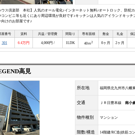
ハウス倶楽部 本社】人気のオール電化♪インターネット無料♪オートロック、防犯カ
やコンビニ等も近くにあり周辺環境が良好です♪キッチンは人気のアイランドキッチ
ー向けのお部屋です♪
部屋番号
賃料
共益 / 管理費
間取り
専有面積
敷金
礼金
保
2
301
6.4万円
4,000円 /
1LDK
0ヶ月
2ヶ月
40ｍ
EGEND高見
所在地
福岡県北九州市八幡東
交通
ＪＲ日豊本線
南小
物件種別
マンション
階数/構造
14階建/RC造(鉄筋コ