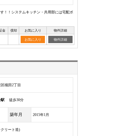
ンです！！システムキッチン・共用部には宅配ボ
証金
償却
お気に入り
物件詳細
お気に入り
物件詳細
区槻田2丁目
倉駅
徒歩30分
築年月
2015年1月
ンクリート造)