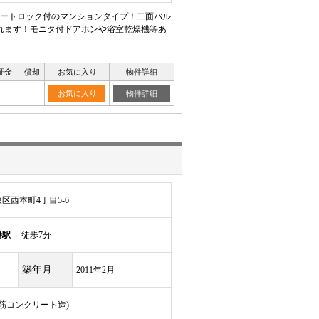
ートロック付のマンションタイプ！二面バル
れます！モニタ付ドアホンや浴室乾燥機等あ
証金
償却
お気に入り
物件詳細
お気に入り
物件詳細
区西本町4丁目5-6
幡駅
徒歩7分
築年月
2011年2月
鉄筋コンクリート造)