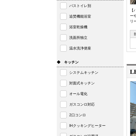
バストイレ別
【
ー
追焚機能浴室
リ
浴室乾燥機
洗面所独立
温水洗浄便座
◆ キッチン
L
システムキッチン
対面式キッチン
オール電化
ガスコンロ対応
2口コンロ
IHクッキングヒーター