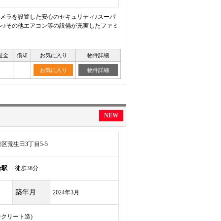
メラを設置した安心のセキュリティ♪スーパ
ン♪その他エアコン等の設備が充実したファミ
証金
償却
お気に入り
物件詳細
お気に入り
物件詳細
NEW
区荒生田3丁目5-5
倉駅
徒歩38分
築年月
2024年3月
ンクリート造)