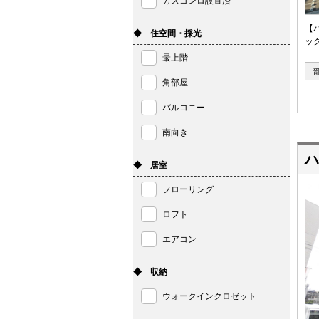
ガスコンロ設置済
【
◆ 住空間・採光
ッ
最上階
角部屋
バルコニー
南向き
ハ
◆ 居室
フローリング
ロフト
エアコン
◆ 収納
ウォークインクロゼット