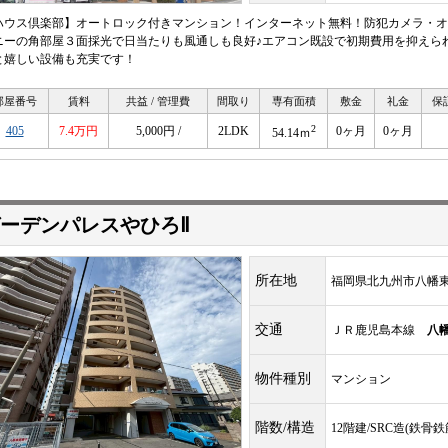
ハウス倶楽部】オートロック付きマンション！インターネット無料！防犯カメラ・オ
ニーの角部屋３面採光で日当たりも風通しも良好♪エアコン既設で初期費用を抑えら
と嬉しい設備も充実です！
部屋番号
賃料
共益 / 管理費
間取り
専有面積
敷金
礼金
保
2
405
7.4万円
5,000円 /
2LDK
0ヶ月
0ヶ月
54.14ｍ
ーデンパレスやひろⅡ
所在地
福岡県北九州市八幡東
交通
ＪＲ鹿児島本線
八
物件種別
マンション
階数/構造
12階建/SRC造(鉄骨