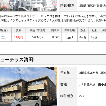
階数/構造
13階建/SRC造(鉄骨
創業1994年ハウス倶楽部】オートロック付き物件！戸畑バイパスへ赴きやすく、各
と防犯カメラでセキュリティも安心です！お部屋は角部屋2面採光で日当たり良好♪
部屋番号
賃料
共益 / 管理費
間取り
専有面積
敷金
礼金
保
2
701
5.8万円
5,000円 /
1LDK
0ヶ月
0ヶ月
35ｍ
ューテラス清田Ⅰ
所在地
福岡県北九州市八幡東区
交通
ＪＲ日豊本線
南小
物件種別
アパート