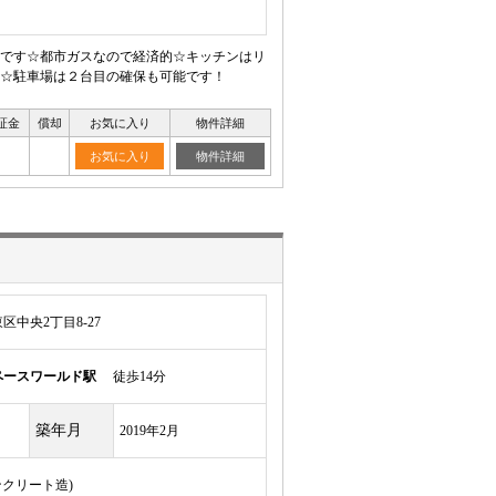
トです☆都市ガスなので経済的☆キッチンはリ
☆駐車場は２台目の確保も可能です！
証金
償却
お気に入り
物件詳細
お気に入り
物件詳細
中央2丁目8-27
ペースワールド駅
徒歩14分
築年月
2019年2月
ンクリート造)