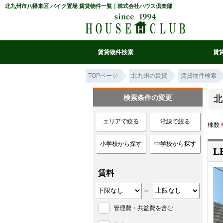
北九州市八幡東区 バイク置場 賃貸物件一覧｜株式会社ハウス倶楽部
賃貸物件検索
賃
マイ条件リスト
お気に入り
条件検索
閲覧履歴
TOPページ
北九州の賃貸
賃貸物件検索
検索条件の変更
北
エリアで絞る
沿線で絞る
棟数
小学校から探す
中学校から探す
L
賃料
～
管理費・共益費を含む