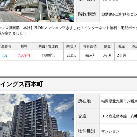
階数/構造
13階建/RC造(鉄筋コ
ハウス倶楽部 本社】2LDKマンション空きました！インターネット無料！宅配ボ
屋が空きました！
部屋番号
賃料
共益 / 管理費
間取り
専有面積
敷金
礼金
保
2
702
7.5万円
4,000円 /
2LDK
0ヶ月
2ヶ月
60ｍ
イングス西本町
所在地
福岡県北九州市八幡東
交通
ＪＲ鹿児島本線
八
物件種別
マンション