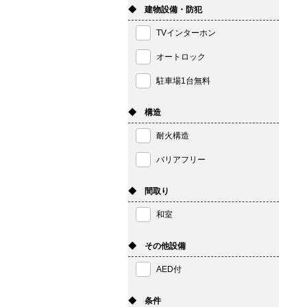
◆ 建物設備・防犯
TVインターホン
オートロック
駐車場1台無料
◆ 構造
耐火構造
バリアフリー
◆ 間取り
和室
◆ その他設備
AED付
◆ 条件