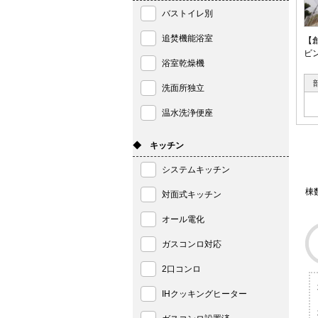
バストイレ別
追焚機能浴室
【
ビ
浴室乾燥機
洗面所独立
温水洗浄便座
◆ キッチン
システムキッチン
棟
対面式キッチン
オール電化
ガスコンロ対応
2口コンロ
IHクッキングヒーター