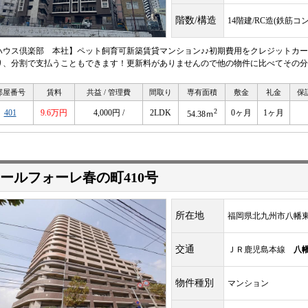
階数/構造
14階建/RC造(鉄筋コ
ハウス倶楽部 本社】ペット飼育可新築賃貸マンション♪♪初期費用をクレジットカ
り、分割で支払うこともできます！更新料がありませんので他の物件に比べてその分
部屋番号
賃料
共益 / 管理費
間取り
専有面積
敷金
礼金
保
2
401
9.6万円
4,000円 /
2LDK
0ヶ月
1ヶ月
54.38ｍ
ールフォーレ春の町410号
所在地
福岡県北九州市八幡東区
交通
ＪＲ鹿児島本線
八
物件種別
マンション