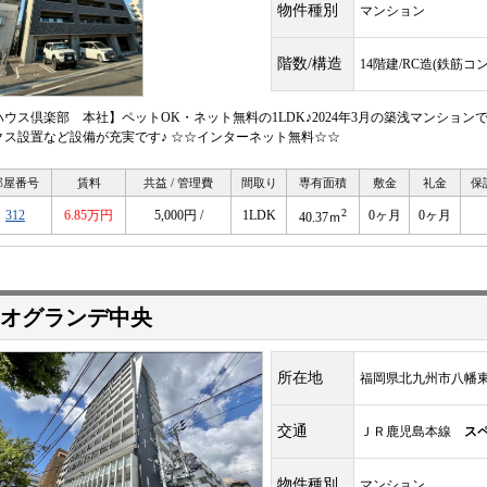
物件種別
マンション
階数/構造
14階建/RC造(鉄筋コ
ハウス倶楽部 本社】ペットOK・ネット無料の1LDK♪2024年3月の築浅マンショ
クス設置など設備が充実です♪ ☆☆インターネット無料☆☆
部屋番号
賃料
共益 / 管理費
間取り
専有面積
敷金
礼金
保
2
312
6.85万円
5,000円 /
1LDK
0ヶ月
0ヶ月
40.37ｍ
オグランデ中央
所在地
福岡県北九州市八幡東
交通
ＪＲ鹿児島本線
ス
物件種別
マンション