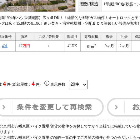
階数/構造
15階建/RC造(鉄筋コ
創業1994年ハウス倶楽部】広々4LDK！！経済的な都市ガス物件！オートロックと
ングは広々15.8帖の4LDK！追い焚き・浴室乾燥機・宅配ＢＯＸ等嬉しい設備が充実
部屋番号
賃料
共益 / 管理費
間取り
専有面積
敷金
礼金
保
2
401
12万円
/
4LDK
0ヶ月
2ヶ月
84ｍ
4
4
数
件 (総部屋数：
件)
表示件数
北九州市八幡東区 バイク置場 賃貸の物件をお探しですか？当社では掲載している
ります！
北九州市八幡東区 バイク置場 の物件一覧の中でご希望の物件が見つからない！も