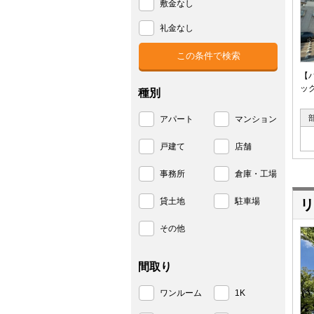
敷金なし
礼金なし
【
ッ
種別
アパート
マンション
戸建て
店舗
事務所
倉庫・工場
貸土地
駐車場
リ
その他
間取り
ワンルーム
1K