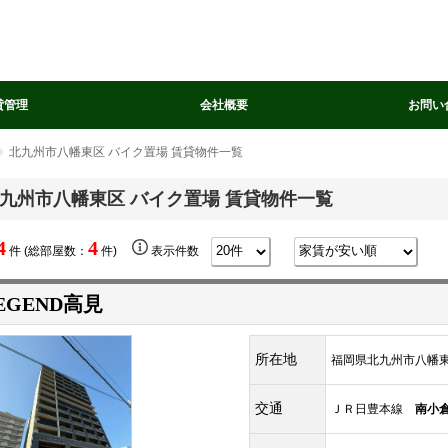
貸管理
会社概要
お問い
北九州市八幡東区 バイク置場 賃貸物件一覧
九州市八幡東区 バイク置場 賃貸物件一覧
4
4
件 (総部屋数：
件)
表示件数
EGEND高見
所在地
福岡県北九州市八幡東
交通
ＪＲ日豊本線
南小