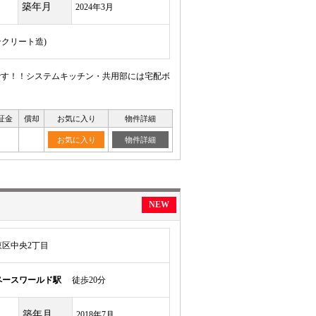
築年月
2024年3月
ンクリート造)
ンです！！システムキッチン・共用部には宅配ボ
証金
償却
お気に入り
物件詳細
お気に入り
物件詳細
NEW
区中央2丁目
ペースワールド駅
徒歩20分
築年月
2018年7月