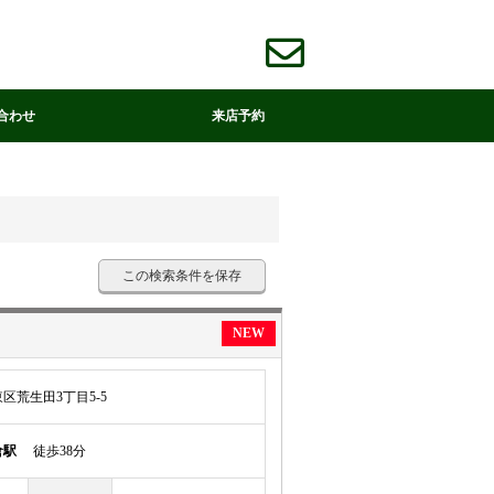
合わせ
来店予約
この検索条件を保存
NEW
区荒生田3丁目5-5
倉駅
徒歩38分