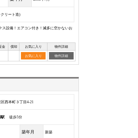
ンクリート造)
ックス設備！エアコン付き！滅多に空かないお
証金
償却
お気に入り
物件詳細
お気に入り
物件詳細
区西本町３丁目4-21
幡駅
徒歩5分
築年月
新築