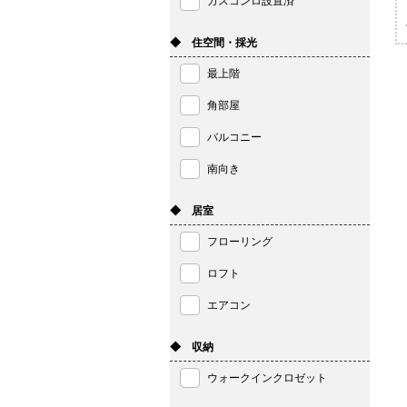
ガスコンロ設置済
◆ 住空間・採光
最上階
角部屋
バルコニー
南向き
◆ 居室
フローリング
ロフト
エアコン
◆ 収納
ウォークインクロゼット