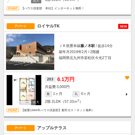
【ハウス倶楽部 本社】インターネット無料！
ロイヤルTK
アパート
NEW
ＪＲ筑豊本線
藤ノ木駅
/ 徒歩14分
築年月2019年2月 / 2階建
福岡県北九州市若松区今光2丁目
6.1万円
203
3,000円
1ヶ月
0ヶ月
敷
礼
2
2階
2LDK（57.33ｍ
）
【創業1994年ハウス倶楽部】都市ガス！ネット無料♪
アップルテラス
アパート