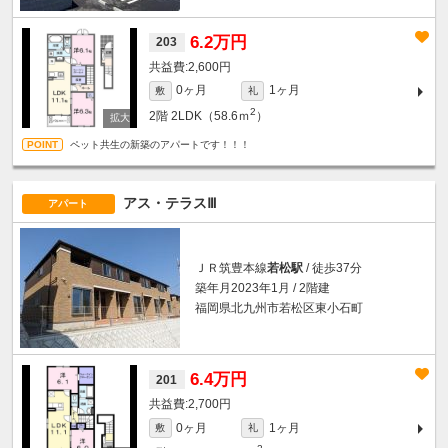
6.2万円
203
2,600円
0ヶ月
1ヶ月
敷
礼
2
2階
2LDK（58.6ｍ
）
ペット共生の新築のアパートです！！！
アス・テラスⅢ
アパート
ＪＲ筑豊本線
若松駅
/ 徒歩37分
築年月2023年1月 / 2階建
福岡県北九州市若松区東小石町
6.4万円
201
2,700円
0ヶ月
1ヶ月
敷
礼