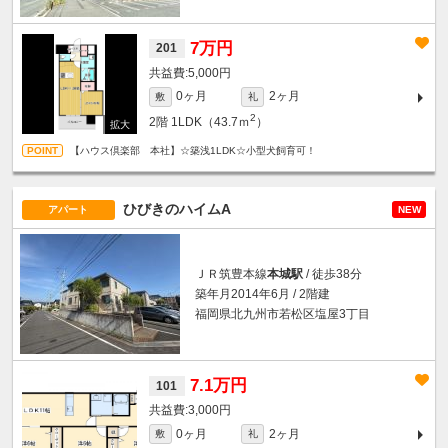
7万円
201
5,000円
0ヶ月
2ヶ月
敷
礼
2
2階
1LDK（43.7ｍ
）
【ハウス倶楽部 本社】☆築浅1LDK☆小型犬飼育可！
ひびきのハイムA
アパート
NEW
ＪＲ筑豊本線
本城駅
/ 徒歩38分
築年月2014年6月 / 2階建
福岡県北九州市若松区塩屋3丁目
7.1万円
101
3,000円
0ヶ月
2ヶ月
敷
礼