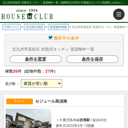
北九州市若松区 対面式キッチン ｜賃貸物件一覧｜福岡県北九州市の不動産ならハウス倶楽部にお任せください。北九州の賃貸・売買・不動産買取などを不動産に関することならなんでもお任せ。
TOPページ
北九州の賃貸
賃貸物件検索
北九州市若松区 対面式キッチン 賃貸物件
選択中の条件
北九州市若松区 対面式キッチン 賃貸物件一覧
条件を変更
条件を保存
棟数
26
件 (総物件数：
27
件)
並び順 ：
セジュール高須南
アパート
ＪＲ鹿児島本線
折尾駅
/ 徒歩43分
築年月2022年3月 / 2階建