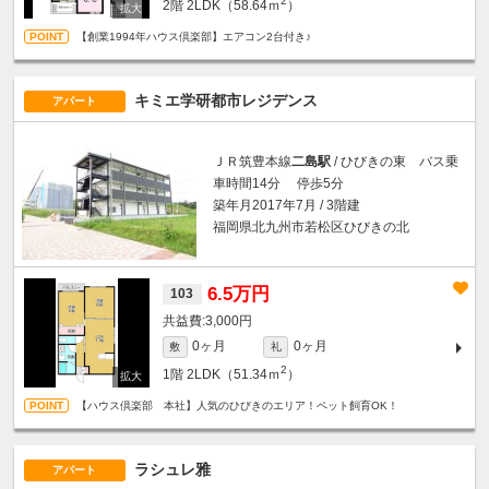
2
2階
2LDK（58.64ｍ
）
【創業1994年ハウス倶楽部】エアコン2台付き♪
キミエ学研都市レジデンス
アパート
ＪＲ筑豊本線
二島駅
/ ひびきの東 バス乗
車時間14分 停歩5分
築年月2017年7月 / 3階建
福岡県北九州市若松区ひびきの北
6.5万円
103
3,000円
0ヶ月
0ヶ月
敷
礼
2
1階
2LDK（51.34ｍ
）
【ハウス倶楽部 本社】人気のひびきのエリア！ペット飼育OK！
ラシュレ雅
アパート