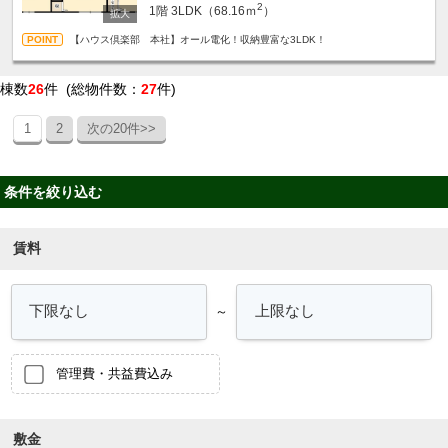
2
1階
3LDK（68.16ｍ
）
【ハウス倶楽部 本社】オール電化！収納豊富な3LDK！
棟数
26
件 (総物件数：
27
件)
1
2
次の20件>>
条件を絞り込む
賃料
～
管理費・共益費込み
敷金