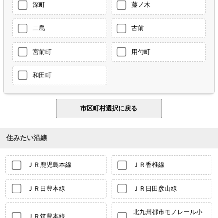
深町
藤ノ木
二島
古前
宮前町
用勺町
和田町
住みたい沿線
ＪＲ鹿児島本線
ＪＲ香椎線
ＪＲ日豊本線
ＪＲ日田彦山線
北九州都市モノレール小
ＪＲ筑豊本線