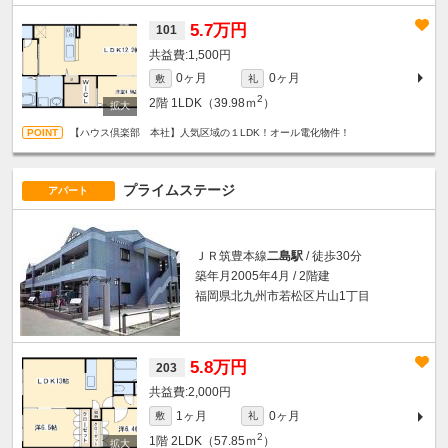
5.7万円
101
1,500円
0ヶ月
0ヶ月
敷
礼
2
2階
1LDK（39.98ｍ
）
【ハウス倶楽部 本社】人気区域の１LDK！オール電化物件！
プライムステージ
アパート
ＪＲ筑豊本線
二島駅
/ 徒歩30分
築年月2005年4月 / 2階建
福岡県北九州市若松区片山1丁目
5.8万円
203
2,000円
1ヶ月
0ヶ月
敷
礼
2
1階
2LDK（57.85ｍ
）