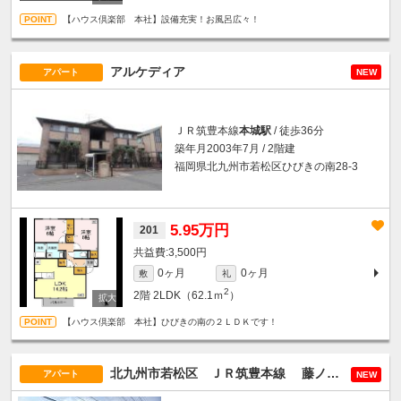
【ハウス倶楽部 本社】設備充実！お風呂広々！
アルケディア
アパート
NEW
ＪＲ筑豊本線
本城駅
/ 徒歩36分
築年月2003年7月 / 2階建
福岡県北九州市若松区ひびきの南28-3
5.95万円
201
3,500円
0ヶ月
0ヶ月
敷
礼
2
2階
2LDK（62.1ｍ
）
【ハウス倶楽部 本社】ひびきの南の２ＬＤＫです！
北九州市若松区 ＪＲ筑豊本線
藤ノ木駅
徒歩
アパート
NEW