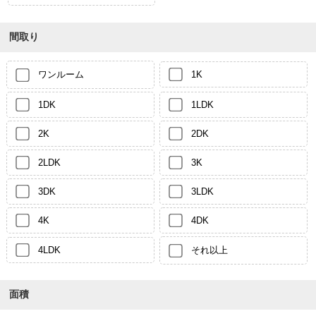
間取り
ワンルーム
1K
1DK
1LDK
2K
2DK
2LDK
3K
3DK
3LDK
4K
4DK
4LDK
それ以上
面積