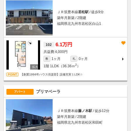
ＪＲ筑豊本線
若松駅
/ 徒歩9分
築年月新築 / 2階建
福岡県北九州市若松区白山1
6.1万円
102
4,000円
1ヶ月
0ヶ月
敷
礼
2
1階
1LDK（36.36ｍ
）
【創業1994年ハウス倶楽部】設備充実１LDK☆
プリマベーラ
アパート
ＪＲ筑豊本線
藤ノ木駅
/ 徒歩12分
築年月新築 / 2階建
福岡県北九州市若松区和田町