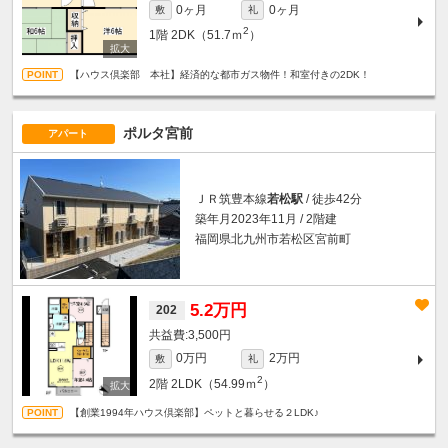
0ヶ月
0ヶ月
敷
礼
2
1階
2DK（51.7ｍ
）
【ハウス倶楽部 本社】経済的な都市ガス物件！和室付きの2DK！
ポルタ宮前
アパート
ＪＲ筑豊本線
若松駅
/ 徒歩42分
築年月2023年11月 / 2階建
福岡県北九州市若松区宮前町
5.2万円
202
3,500円
0万円
2万円
敷
礼
2
2階
2LDK（54.99ｍ
）
【創業1994年ハウス倶楽部】ペットと暮らせる２LDK♪