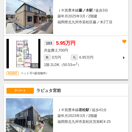
ＪＲ筑豊本線
藤ノ木駅
/ 徒歩3分
築年月2025年3月 / 2階建
福岡県北九州市若松区藤ノ木2丁目
5.95万円
103
2,700円
0万円
6.95万円
敷
礼
2
1階
2LDK（50.53ｍ
）
ペット可×築浅物件♪
ラピュタ宮前
アパート
ＪＲ筑豊本線
若松駅
/ 徒歩41分
築年月2023年3月 / 2階建
福岡県北九州市若松区宮前町4-25