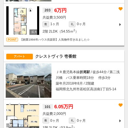
6万円
203
3,500円
1ヶ月
0ヶ月
敷
礼
2
2階
2LDK（54.55ｍ
）
【創業1994年ハウス倶楽部】人気物件空き出ました☆
クレストヴィラ 壱番館
アパート
ＪＲ鹿児島本線
折尾駅
/ 徒歩44分 / 第二浅
川橋 バス乗車時間18分 停歩3分
築年月2018年8月 / 2階建
福岡県北九州市若松区高須南1丁目5-14
6.05万円
101
2,000円
0ヶ月
0ヶ月
敷
礼
2
1階
2LDK（53.9ｍ
）