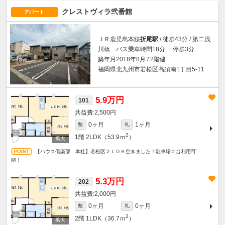
クレストヴィラ弐番館
アパート
ＪＲ鹿児島本線
折尾駅
/ 徒歩43分 / 第二浅
川橋 バス乗車時間18分 停歩3分
築年月2018年8月 / 2階建
福岡県北九州市若松区高須南1丁目5-11
5.9万円
101
2,500円
0ヶ月
1ヶ月
敷
礼
2
1階
2LDK（53.9ｍ
）
【ハウス倶楽部 本社】若松区２ＬＤＫ空きました！駐車場２台利用可
能！
5.3万円
202
2,000円
0ヶ月
0ヶ月
敷
礼
2
2階
1LDK（36.7ｍ
）