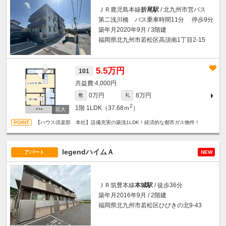
ＪＲ鹿児島本線
折尾駅
/ 北九州市営バス
第二浅川橋 バス乗車時間11分 停歩9分
築年月2020年9月 / 3階建
福岡県北九州市若松区高須南1丁目2-15
5.5万円
101
4,000円
0万円
8万円
敷
礼
2
1階
1LDK（37.68ｍ
）
【ハウス倶楽部 本社】設備充実の築浅1LDK！経済的な都市ガス物件！
legendハイムＡ
アパート
NEW
ＪＲ筑豊本線
本城駅
/ 徒歩36分
築年月2016年9月 / 2階建
福岡県北九州市若松区ひびきの北9-43