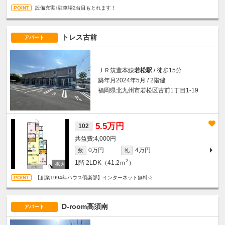
設備充実♪駐車場2台目もとれます！
トレス古前
アパート
ＪＲ筑豊本線
若松駅
/ 徒歩15分
築年月2024年5月 / 2階建
福岡県北九州市若松区古前1丁目1-19
5.5万円
102
4,000円
0万円
4万円
敷
礼
2
1階
2LDK（41.2ｍ
）
【創業1994年ハウス倶楽部】インターネット無料☆
D-room高須南
アパート