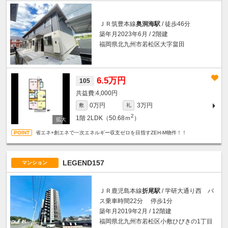
ＪＲ筑豊本線
奥洞海駅
/ 徒歩46分
築年月2023年6月 / 2階建
福岡県北九州市若松区大字畠田
6.5万円
105
4,000円
0万円
3万円
敷
礼
2
1階
2LDK（50.68ｍ
）
省エネ+創エネで一次エネルギー収支ゼロを目指すZEH-M物件！！
LEGEND157
マンション
ＪＲ鹿児島本線
折尾駅
/ 学研大通り西 バ
ス乗車時間22分 停歩1分
築年月2019年2月 / 12階建
福岡県北九州市若松区小敷ひびきの1丁目