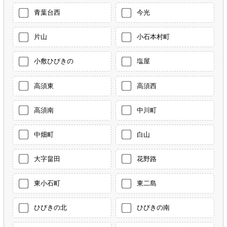
青葉台西
今光
片山
小石本村町
小敷ひびきの
塩屋
高須東
高須西
高須南
中川町
中畑町
白山
大字畠田
花野路
東小石町
東二島
ひびきの北
ひびきの南