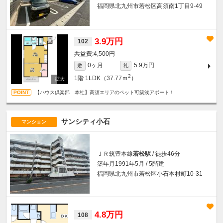
福岡県北九州市若松区高須南1丁目9-49
3.9万円
102
4,500円
0ヶ月
5.9万円
敷
礼
2
1階
1LDK（37.77ｍ
）
【ハウス倶楽部 本社】高須エリアのペット可築浅アポート！
サンシティ小石
マンション
ＪＲ筑豊本線
若松駅
/ 徒歩46分
築年月1991年5月 / 5階建
福岡県北九州市若松区小石本村町10-31
4.8万円
108