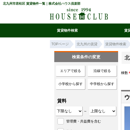
北九州市若松区 賃貸物件一覧｜株式会社ハウス倶楽部
賃貸物件検索
賃
マイ条件リスト
お気に入り
条件検索
閲覧履歴
TOPページ
北九州の賃貸
賃貸物件検索
検索条件の変更
北
エリアで絞る
沿線で絞る
棟数
小学校から探す
中学校から探す
ウ
賃料
～
管理費・共益費を含む