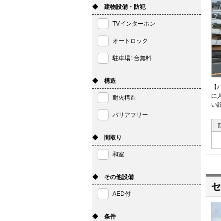
◆ 建物設備・防犯
TVインターホン
オートロック
駐車場1台無料
◆ 構造
【
に
耐火構造
い
バリアフリー
◆ 間取り
和室
◆ その他設備
セ
AED付
◆ 条件