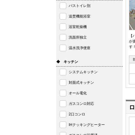
バストイレ別
追焚機能浴室
浴室乾燥機
【
洗面所独立
が
す
温水洗浄便座
◆ キッチン
システムキッチン
対面式キッチン
オール電化
ガスコンロ対応
ロ
2口コンロ
IHクッキングヒーター