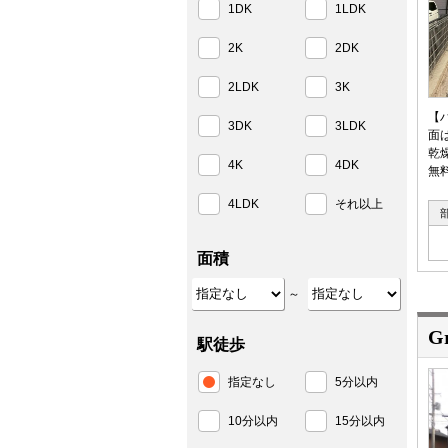
1DK
1LDK
2K
2DK
2LDK
3K
【
3DK
3LDK
面
乾
4K
4DK
無
4LDK
それ以上
面積
～
G
駅徒歩
指定なし
5分以内
10分以内
15分以内