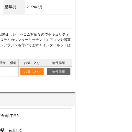
築年月
2022年3月
が出来ました！セコム対応なのでセキュリティ
システムカウンターキッチン！エアコンや浴室
ンアラジンも付いてます！インターネットは
証金
償却
お気に入り
物件詳細
お気に入り
物件詳細
今光1丁目5
海駅
徒歩10分