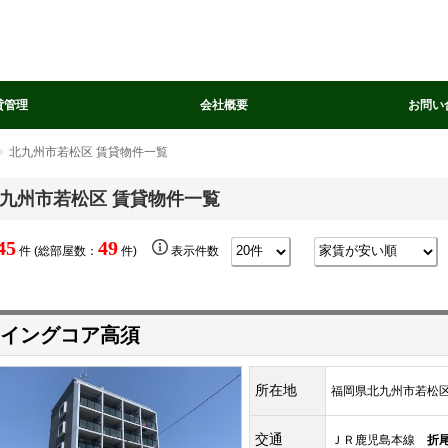
貸管理
会社概要
お問い
北九州市若松区 賃貸物件一覧
九州市若松区 賃貸物件一覧
45
49
件 (総部屋数：
件)
表示件数
イングコア高須
所在地
福岡県北九州市若松区高
交通
ＪＲ鹿児島本線
折