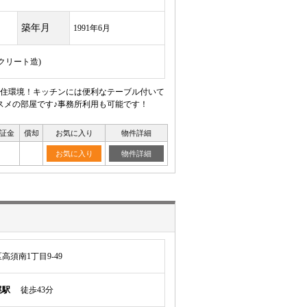
築年月
1991年6月
ンクリート造)
住環境！キッチンには便利なテーブル付いて
スメの部屋です♪事務所利用も可能です！
証金
償却
お気に入り
物件詳細
お気に入り
物件詳細
須南1丁目9-49
尾駅
徒歩43分