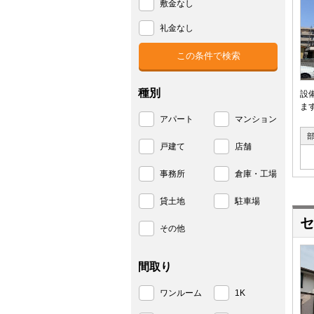
敷金なし
礼金なし
種別
設
ま
アパート
マンション
戸建て
店舗
事務所
倉庫・工場
貸土地
駐車場
セ
その他
間取り
ワンルーム
1K