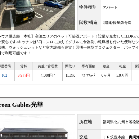
物件種別
アパート
階数/構造
2階建/軽量鉄骨造
ハウス倶楽部 本社】高須エリアのペット可築浅アポート！設備が充実した1LDK
は安心です♪キッチンは3口コンロに加えてグリルに食器洗い乾燥機も付いた便利な
燥機、ウォッシュレットなど室内設備も充実！照明一体型プロジェクター、ポップイ
料で利用可能です！
部屋番号
賃料
共益 / 管理費
間取り
専有面積
敷金
礼金
保
2
102
3.9万円
4,500円 /
1LDK
0ヶ月
5.9万円
37.77ｍ
reen Gables光華
所在地
福岡県北九州市若松区
交通
ＪＲ筑豊本線
奥洞