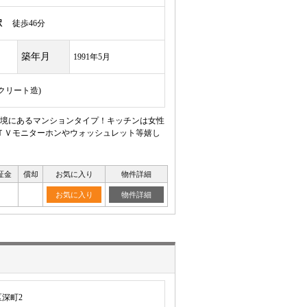
駅
徒歩46分
築年月
1991年5月
ンクリート造)
環境にあるマンションタイプ！キッチンは女性
ＴＶモニターホンやウォッシュレット等嬉し
証金
償却
お気に入り
物件詳細
お気に入り
物件詳細
深町2