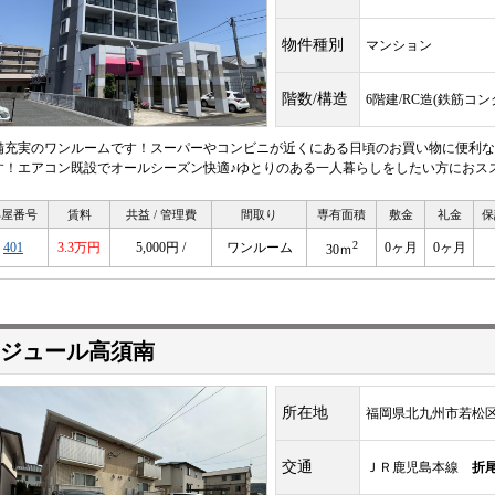
物件種別
マンション
階数/構造
6階建/RC造(鉄筋コ
備充実のワンルームです！スーパーやコンビニが近くにある日頃のお買い物に便利な
す！エアコン既設でオールシーズン快適♪ゆとりのある一人暮らしをしたい方におス
部屋番号
賃料
共益 / 管理費
間取り
専有面積
敷金
礼金
保
2
401
3.3万円
5,000円 /
ワンルーム
0ヶ月
0ヶ月
30ｍ
ジュール高須南
所在地
福岡県北九州市若松区高
交通
ＪＲ鹿児島本線
折