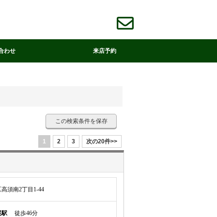
合わせ
来店予約
この検索条件を保存
1
2
3
次の20件>>
須南2丁目1-44
尾駅
徒歩46分