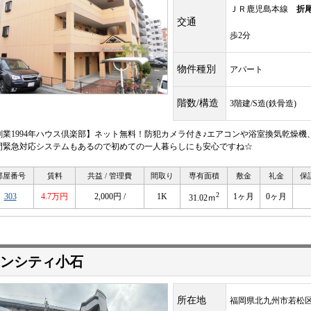
ＪＲ鹿児島本線
折
交通
歩2分
物件種別
アパート
階数/構造
3階建/S造(鉄骨造)
創業1994年ハウス倶楽部】ネット無料！防犯カメラ付き♪エアコンや浴室換気乾燥機
間緊急対応システムもあるので初めての一人暮らしにも安心ですね☆
部屋番号
賃料
共益 / 管理費
間取り
専有面積
敷金
礼金
保
2
303
4.7万円
2,000円 /
1K
1ヶ月
0ヶ月
31.02ｍ
ンシティ小石
所在地
福岡県北九州市若松区小