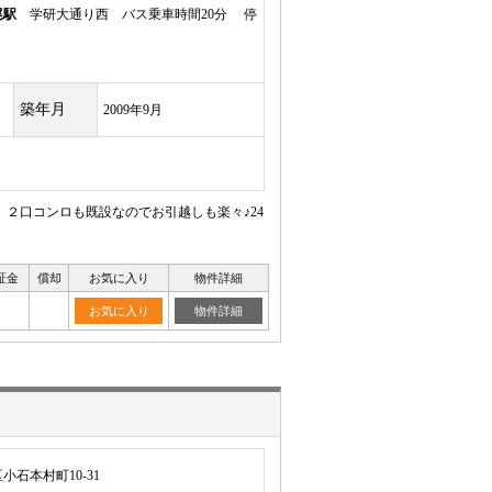
尾駅
学研大通り西 バス乗車時間20分 停
築年月
2009年9月
、２口コンロも既設なのでお引越しも楽々♪24
証金
償却
お気に入り
物件詳細
お気に入り
物件詳細
石本村町10-31