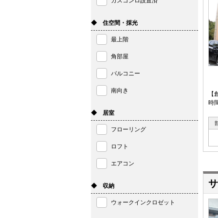
ガスコンロ設置済
◆ 住空間・採光
最上階
角部屋
バルコニー
南向き
【
時
◆ 居室
フローリング
ロフト
エアコン
サ
◆ 収納
ウォークインクロゼット