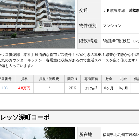
交通
ＪＲ筑豊本線
若松
物件種別
マンション
階数/構造
5階建/RC造(鉄筋コ
ハウス倶楽部 本社】経済的な都市ガス物件！和室付きの2DK！緑豊かで静かな住
人気のカウンターキッチン！各居室に収納があるので生活スペースを広く使えます♪
設備も入っています♪
部屋番号
賃料
共益 / 管理費
間取り
専有面積
敷金
礼金
保
2
108
4.8万円
/
2DK
0ヶ月
0ヶ月
51.7ｍ
レッソ深町コーポ
所在地
福岡県北九州市若松区