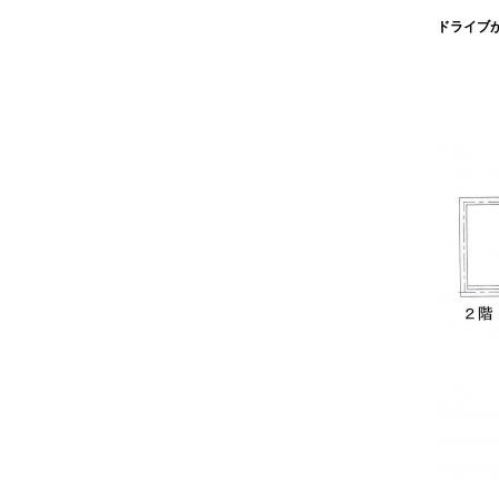
ドライブ
オ
９
ー
万
ト
円
ロ
～
ッ
１
ク
０
万
円
１
０
万
円