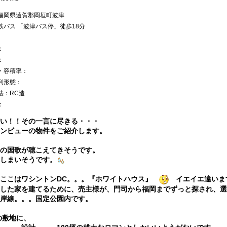
福岡県遠賀郡岡垣町波津
鉄バス 「波津バス停」徒歩18分
：
：
・容積率：
利形態：
法：RC造
：
い！！その一言に尽きる・・・
ンビューの物件をご紹介します。
の国歌が聴こえてきそうです。
しまいそうです。
。ここはワシントンDC。。。『ホワイトハウス』
イエイエ違いま
した家を建てるために、売主様が、門司から福岡までずっと探され、選
岸線。。。国定公園内です。
坪の敷地に、