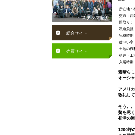
円
賀
ン
所在地：
～
町
交通：西
ペ
間取り：
６
水
私道負担
ッ
総合サイト
万
完成時期
巻
ト
建ぺい率
円
町
土地の権
可
売買サイト
構造・工
６
芦
入居時期
駅
万
屋
素晴らし
徒
円
オーシャ
町
歩
～
アメリカ
岡
10
敬礼して
７
垣
分
そう。
万
贅を尽く
町
以
初津の海
円
若
内
1200
７