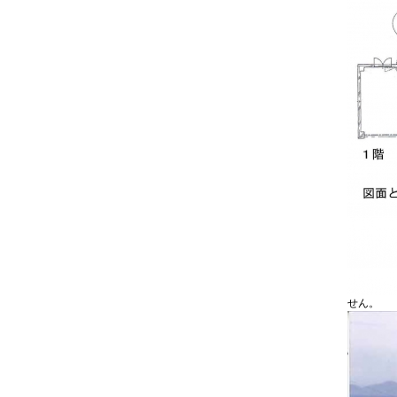
以
上
せん。