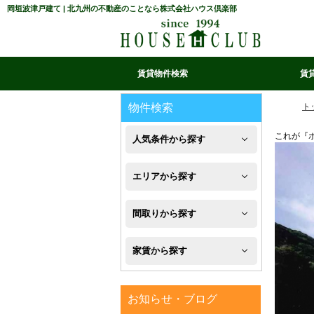
岡垣波津戸建て | 北九州の不動産のことなら株式会社ハウス倶楽部
賃貸物件検索
賃
マイ条件リスト
お気に入り
条件検索
閲覧履歴
物件検索
ト
これが『
人気条件から探す
新
エリアから探す
築
八
間取りから探す
フ
幡
1R・
ロ
家賃から探す
西
1K・
ー
区
４
1DK・
リ
お知らせ・ブログ
万
八