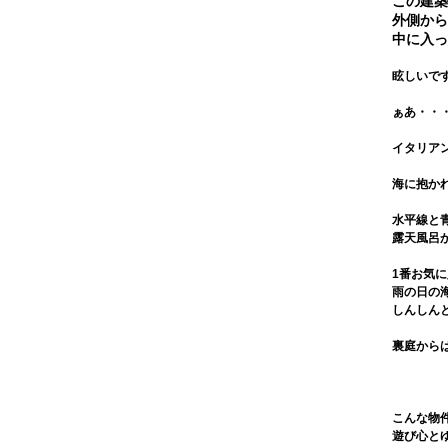
この建築
松
ロ
外側から
万
区
中に入っ
フ
円
中
眩しいで
ト
～
間
ぁあ・・
バ
８
市
イタリア
ス
万
直
海に抱か
ト
円
方
水平線と
イ
８
露天風呂
市
レ
万
1番お気
雨の日の
門
別
円
しんしん
司
2
～
裏庭から
区
階
９
以
万
こんな物
遊び心と
上
円