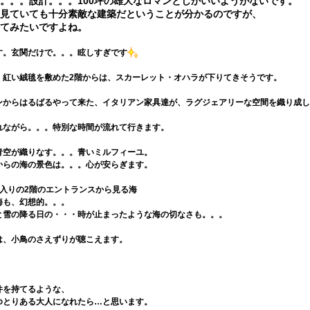
。。。設計。。。100坪の雄大なロマンとしかいいようがないです。
見ていても十分素敵な建築だということが分かるのですが、
てみたいですよね。
す。玄関だけで。。。眩しすぎです
・紅い絨毯を敷めた2階からは、スカーレット・オハラが下りてきそうです。
ンからはるばるやって来た、イタリアン家具達が、ラグジェアリーな空間を織り成し
れながら。。。特別な時間が流れて行きます。
青空が織りなす。。。青いミルフィーユ。
からの海の景色は。。。心が安らぎます。
に入りの2階のエントランスから見る海
海も、幻想的。。。
と雪の降る日の・・・時が止まったような海の切なさも。。。
は、小鳥のさえずりが聴こえます。
件を持てるような、
ゆとりある大人になれたら…と思います。