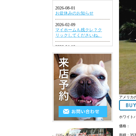
1LDK
ン
円
幡
グ
2K・
以
東
2DK・
エ
下
区
2LDK
ア
４
小
コ
3K・
万
倉
ン
3DK・
円
北
3LDK
シ
～
区
ス
4K
５
小
テ
以
万
倉
アメリカ
ム
上
円
南
キ
５
ホワイト
区
ッ
価格：
万
遠
チ
面積：
35