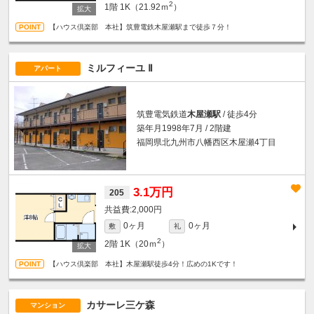
2
1階
1K（21.92ｍ
）
【ハウス倶楽部 本社】筑豊電鉄木屋瀬駅まで徒歩７分！
ミルフィーユ Ⅱ
アパート
筑豊電気鉄道
木屋瀬駅
/ 徒歩4分
築年月1998年7月 / 2階建
福岡県北九州市八幡西区木屋瀬4丁目
3.1万円
205
2,000円
0ヶ月
0ヶ月
敷
礼
2
2階
1K（20ｍ
）
【ハウス倶楽部 本社】木屋瀬駅徒歩4分！広めの1Kです！
カサーレ三ケ森
マンション