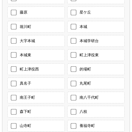
藤原
星ケ丘
堀川町
本城
大字本城
本城学研台
本城東
町上津役東
町上津役西
的場町
真名子
丸尾町
南王子町
南八千代町
森下町
八枝
山寺町
養福寺町