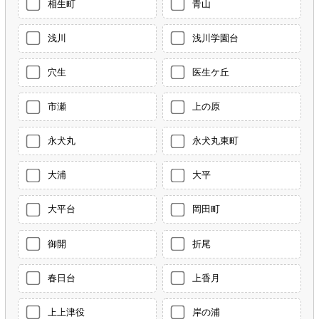
相生町
青山
浅川
浅川学園台
穴生
医生ケ丘
市瀬
上の原
永犬丸
永犬丸東町
大浦
大平
大平台
岡田町
御開
折尾
春日台
上香月
上上津役
岸の浦