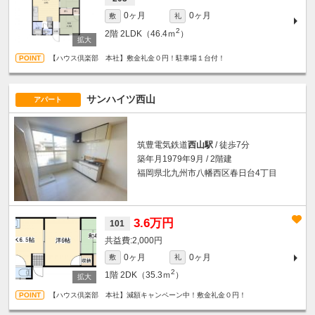
0ヶ月
0ヶ月
敷
礼
2
2階
2LDK（46.4ｍ
）
【ハウス倶楽部 本社】敷金礼金０円！駐車場１台付！
サンハイツ西山
アパート
筑豊電気鉄道
西山駅
/ 徒歩7分
築年月1979年9月 / 2階建
福岡県北九州市八幡西区春日台4丁目
3.6万円
101
2,000円
0ヶ月
0ヶ月
敷
礼
2
1階
2DK（35.3ｍ
）
【ハウス倶楽部 本社】減額キャンペーン中！敷金礼金０円！