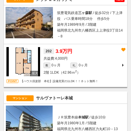
筑豊電気鉄道
三ヶ森駅
/ 徒歩32分 / 下上津
役 バス乗車時間18分 停歩5分
築年月1989年9月 / 3階建
福岡県北九州市八幡西区上上津役3丁目14
－8
3.9万円
202
4,000円
0ヶ月
0ヶ月
敷
礼
2
2階
1LDK（42.96ｍ
）
【ハウス倶楽部 本社】設備充実の1LDK！！ネット無料！
サルヴァトーレ本城
マンション
ＪＲ筑豊本線
本城駅
/ 徒歩10分
築年月1980年1月 / 5階建
福岡県北九州市八幡西区力丸町10－13