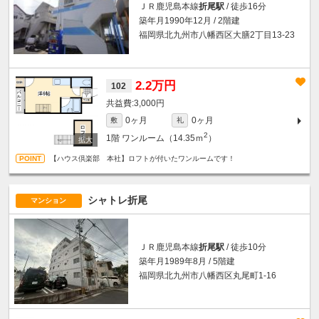
ＪＲ鹿児島本線
折尾駅
/ 徒歩16分
築年月1990年12月 / 2階建
福岡県北九州市八幡西区大膳2丁目13-23
2.2万円
102
3,000円
0ヶ月
0ヶ月
敷
礼
2
1階
ワンルーム（14.35ｍ
）
【ハウス倶楽部 本社】ロフトが付いたワンルームです！
シャトレ折尾
マンション
ＪＲ鹿児島本線
折尾駅
/ 徒歩10分
築年月1989年8月 / 5階建
福岡県北九州市八幡西区丸尾町1-16