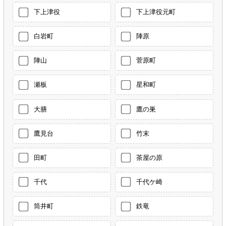
下上津役
下上津役元町
白岩町
陣原
陣山
菅原町
瀬板
星和町
大膳
鷹の巣
鷹見台
竹末
田町
茶屋の原
千代
千代ケ崎
筒井町
鉄竜