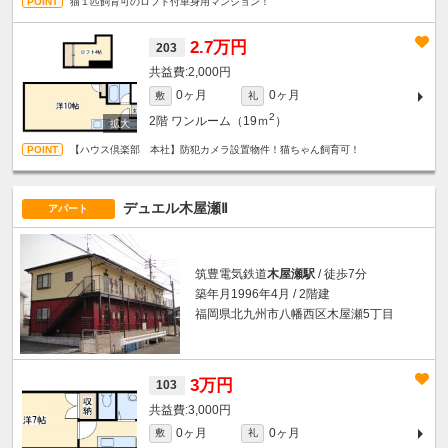
猫１匹飼育可のロフト付単身用マンション！
2.7万円
203
2,000円
0ヶ月
0ヶ月
敷
礼
2
2階
ワンルーム（19ｍ
）
【ハウス倶楽部 本社】防犯カメラ設置物件！猫ちゃん飼育可！
デュエル木屋瀬Ⅱ
アパート
筑豊電気鉄道
木屋瀬駅
/ 徒歩7分
築年月1996年4月 / 2階建
福岡県北九州市八幡西区木屋瀬5丁目
3万円
103
3,000円
0ヶ月
0ヶ月
敷
礼