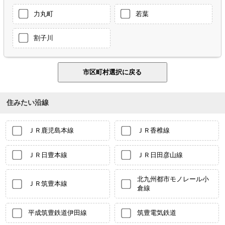
力丸町
若葉
割子川
住みたい沿線
ＪＲ鹿児島本線
ＪＲ香椎線
ＪＲ日豊本線
ＪＲ日田彦山線
北九州都市モノレール小
ＪＲ筑豊本線
倉線
平成筑豊鉄道伊田線
筑豊電気鉄道