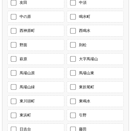
友田
中須
中の原
鳴水町
西神原町
西鳴水
野面
則松
萩原
大字馬場山
馬場山原
馬場山東
馬場山緑
東折尾町
東川頭町
東鳴水
東浜町
引野
日吉台
藤田