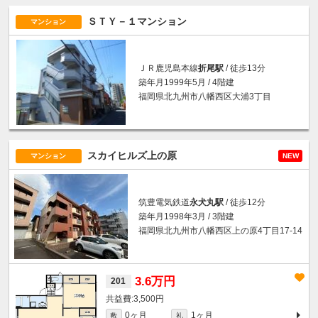
ＳＴＹ－１マンション
マンション
ＪＲ鹿児島本線
折尾駅
/ 徒歩13分
築年月1999年5月 / 4階建
福岡県北九州市八幡西区大浦3丁目
スカイヒルズ上の原
マンション
NEW
筑豊電気鉄道
永犬丸駅
/ 徒歩12分
築年月1998年3月 / 3階建
福岡県北九州市八幡西区上の原4丁目17-14
3.6万円
201
3,500円
0ヶ月
1ヶ月
敷
礼