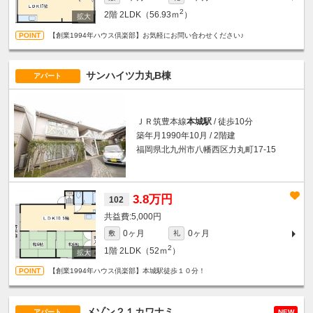
2
2階
2LDK（56.93ｍ
）
【創業1994年ハウス倶楽部】お気軽にお問い合わせください♪
サンハイツ力丸B棟
アパート
ＪＲ筑豊本線
本城駅
/ 徒歩10分
築年月1990年10月 / 2階建
福岡県北九州市八幡西区力丸町17-15
3.8万円
102
5,000円
0ヶ月
0ヶ月
敷
礼
2
1階
2LDK（52ｍ
）
【創業1994年ハウス倶楽部】本城駅徒歩１０分！
メゾン２１カワナミ
アパート
NEW