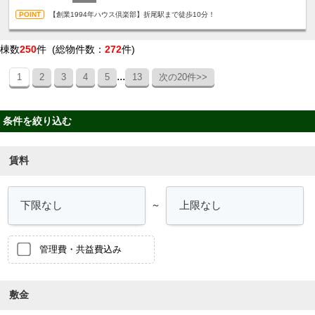
【創業1994年ハウス倶楽部】折尾駅まで徒歩10分！
棟数
250
件 (総物件数：
272
件)
...
1
2
3
4
5
13
次の20件>>
条件を絞り込む
賃料
～
管理費・共益費込み
敷金