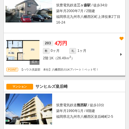
筑豊電気鉄道
三ヶ森駅
/ 徒歩34分
築年月2000年7月 / 2階建
福岡県北九州市八幡西区町上津役東2丁目
16-24
4万円
203
0ヶ月
1ヶ月
敷
礼
2
2階
1K（26.49ｍ
）
【ハウス倶楽部 本社】八幡西区の1Kアパート！ペット可！
サンヒルズ皇后崎
マンション
筑豊電気鉄道
熊西駅
/ 徒歩10分
築年月1990年1月 / 8階建
福岡県北九州市八幡西区皇后崎町2-5