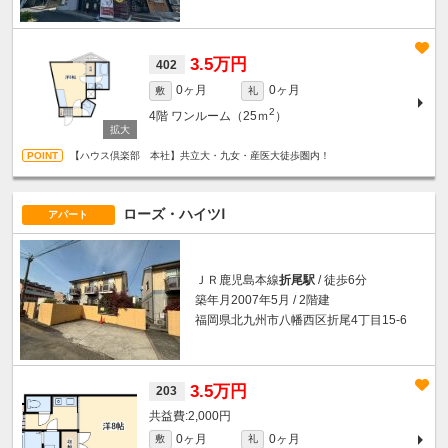
3.5万円
402
0ヶ月
0ヶ月
敷
礼
2
4階
ワンルーム（25ｍ
）
【ハウス倶楽部 本社】共立大・九女・産医大徒歩圏内！
ローズ・ハイツⅠ
アパート
ＪＲ鹿児島本線
折尾駅
/ 徒歩6分
築年月2007年5月 / 2階建
福岡県北九州市八幡西区折尾4丁目15-6
3.5万円
203
2,000円
0ヶ月
0ヶ月
敷
礼