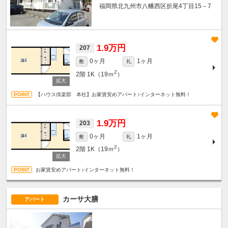
福岡県北九州市八幡西区折尾4丁目15－7
1.9万円
207
0ヶ月
1ヶ月
敷
礼
2
2階
1K（19ｍ
）
【ハウス倶楽部 本社】お家賃安めアパート♪インターネット無料！
1.9万円
203
0ヶ月
1ヶ月
敷
礼
2
2階
1K（19ｍ
）
お家賃安めアパート♪インターネット無料！
カーサ大膳
アパート