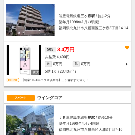
筑豊電気鉄道
三ヶ森駅
/ 徒歩2分
築年月1998年1月 / 6階建
福岡県北九州市八幡西区三ケ森3丁目14-14
3.4万円
505
4,400円
0万円
0万円
敷
礼
2
5階
1K（23.43ｍ
）
【創業1994年ハウス倶楽部】三ヶ森駅すぐ近く！
ウイングコア
アパート
ＪＲ鹿児島本線
折尾駅
/ 徒歩10分
築年月1990年4月 / 4階建
福岡県北九州市八幡西区大浦3丁目7-16