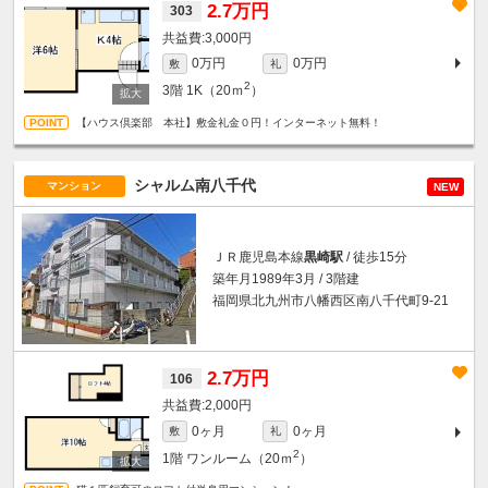
2.7万円
303
3,000円
0万円
0万円
敷
礼
2
3階
1K（20ｍ
）
【ハウス倶楽部 本社】敷金礼金０円！インターネット無料！
シャルム南八千代
マンション
NEW
ＪＲ鹿児島本線
黒崎駅
/ 徒歩15分
築年月1989年3月 / 3階建
福岡県北九州市八幡西区南八千代町9-21
2.7万円
106
2,000円
0ヶ月
0ヶ月
敷
礼
2
1階
ワンルーム（20ｍ
）