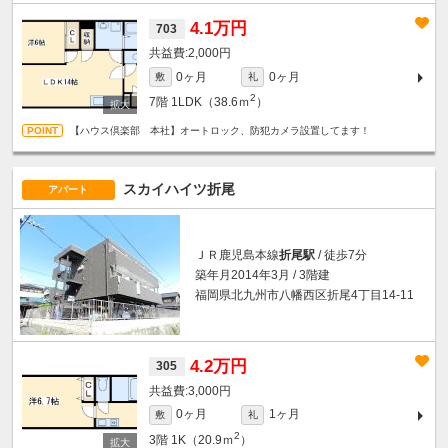
4.1万円
703
2,000円
0ヶ月
0ヶ月
敷
礼
2
7階
1LDK（38.6ｍ
）
【ハウス倶楽部 本社】オートロック、防犯カメラ設置してます！
スカイハイツ折尾
アパート
ＪＲ鹿児島本線
折尾駅
/ 徒歩7分
築年月2014年3月 / 3階建
福岡県北九州市八幡西区折尾4丁目14-11
4.2万円
305
3,000円
0ヶ月
1ヶ月
敷
礼
2
3階
1K（20.9ｍ
）