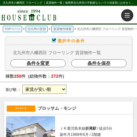
北九州市八幡西区 フローリング ｜賃貸物件一覧｜福岡県北九州市の不動産ならハウス倶楽部にお任せください。北九州の賃貸・売買・不動産買取などを不動産に関することならなんでもお任せ。
TOPページ
北九州の賃貸
賃貸物件検索
北九州市八幡西区 フローリング 賃貸物件
選択中の条件
北九州市八幡西区 フローリング 賃貸物件一覧
条件を変更
条件を保存
棟数
250
件 (総物件数：
272
件)
並び順 ：
ブロッサム・モンジ
アパート
ＪＲ鹿児島本線
折尾駅
/ 徒歩5分
築年月1988年6月 / 2階建