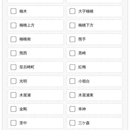
楠木
大字楠橋
楠橋上方
楠橋下方
楠橋南
熊手
熊西
黒崎
皇后崎町
紅梅
光明
小嶺台
木屋瀬
木屋瀬東
金剛
幸神
里中
三ケ森