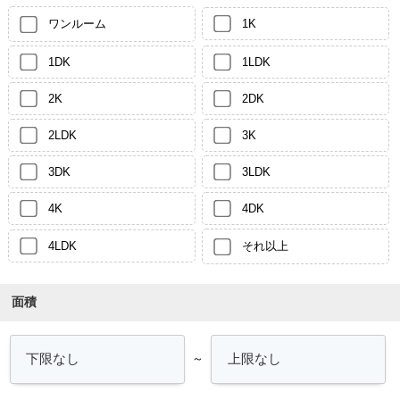
ワンルーム
1K
1DK
1LDK
2K
2DK
2LDK
3K
3DK
3LDK
4K
4DK
4LDK
それ以上
面積
～