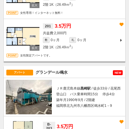
2
2階
1K（26.49ｍ
）
女性専用！インターネット無料！
3.5万円
201
2,000円
0ヶ月
0ヶ月
敷
礼
2
2階
1K（26.49ｍ
）
女性限定アパートです。
グランデール鳴水
アパート
NEW
ＪＲ鹿児島本線
黒崎駅
/ 徒歩33分 / 花尾西
登山口 バス乗車時間15分 停歩4分
築年月1990年9月 / 2階建
福岡県北九州市八幡西区鳴水町1－9
B-
3.5万円
203