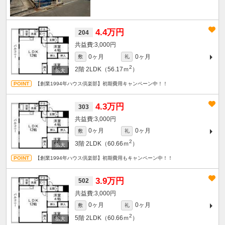
4.4万円
204
3,000円
0ヶ月
0ヶ月
敷
礼
2
2階
2LDK（56.17ｍ
）
【創業1994年ハウス倶楽部】初期費用キャンペーン中！！
4.3万円
303
3,000円
0ヶ月
0ヶ月
敷
礼
2
3階
2LDK（60.66ｍ
）
【創業1994年ハウス倶楽部】初期費用もキャンペーン中！！
3.9万円
502
3,000円
0ヶ月
0ヶ月
敷
礼
2
5階
2LDK（60.66ｍ
）