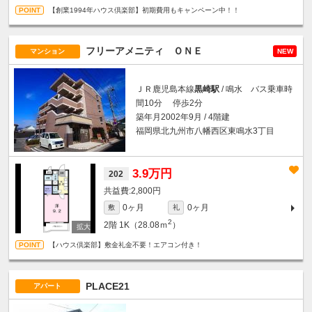
【創業1994年ハウス倶楽部】初期費用もキャンペーン中！！
フリーアメニティ ＯＮＥ
マンション
NEW
ＪＲ鹿児島本線
黒崎駅
/ 鳴水 バス乗車時
間10分 停歩2分
築年月2002年9月 / 4階建
福岡県北九州市八幡西区東鳴水3丁目
3.9万円
202
2,800円
0ヶ月
0ヶ月
敷
礼
2
2階
1K（28.08ｍ
）
【ハウス倶楽部】敷金礼金不要！エアコン付き！
PLACE21
アパート