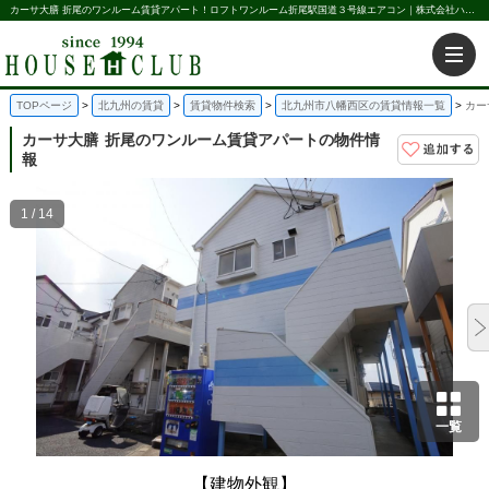
カーサ大膳 折尾のワンルーム賃貸アパート！ロフトワンルーム折尾駅国道３号線エアコン｜株式会社ハウス倶楽部
TOPページ
北九州の賃貸
賃貸物件検索
北九州市八幡西区の賃貸情報一覧
カー
カーサ大膳
折尾のワンルーム賃貸アパートの物件情
報
1 / 14
一覧
【建物外観】