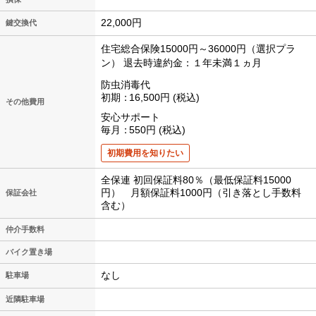
22,000円
鍵交換代
住宅総合保険15000円～36000円（選択プラ
ン）
退去時違約金：１年未満１ヵ月
防虫消毒代
初期
16,500円
税込
その他費用
安心サポート
毎月
550円
税込
初期費用を知りたい
全保連 初回保証料80％（最低保証料15000
円） 月額保証料1000円（引き落とし手数料
保証会社
含む）
仲介手数料
バイク置き場
なし
駐車場
近隣駐車場