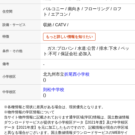
バルコニー / 南向き / フローリング / ロフ
住空間
ト / エアコン /
収納 / CATV /
設備・サービス
特徴
もっと詳しい情報を知りたい
ガス:プロパン / 水道:公営 / 排水:下水 / ペッ
条件・その他
ト:不可 / 保証会社:必加入
-
備考
北九州市立
折尾西小学校
小学校区
()
則松中学校
中学校区
()
※各種情報と現状に差異がある場合は、現状優先となります。
※物件情報の学区情報について
当サイト物件情報に記載されております通学区域(学区)情報は、国土数値情報
ダウンロードサービスが提供する小学校区データ【2021年度】及び中学校区
データ【2021年度】を元に加工したものですので、記載情報が現在の学区域
と異なる場合がございます。国土数値情報ダウンロードサービスのWEBサイ