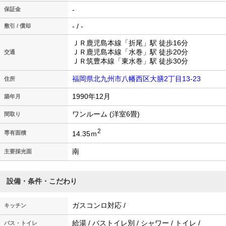
-
保証金
- / -
敷引 / 償却
ＪＲ鹿児島本線「折尾」駅 徒歩16分
ＪＲ鹿児島本線「水巻」駅 徒歩20分
交通
ＪＲ筑豊本線「東水巻」駅 徒歩30分
福岡県北九州市八幡西区大膳2丁目13-23
住所
1990年12月
築年月
ワンルーム (洋室6畳)
間取り
2
14.35ｍ
専有面積
南
主要採光面
設備・条件・こだわり
ガスコンロ対応 /
キッチン
給湯 / バストイレ別 / シャワー / トイレ /
バス・トイレ