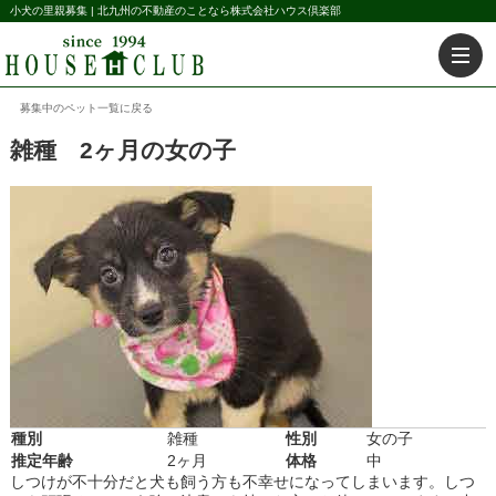
小犬の里親募集 | 北九州の不動産のことなら株式会社ハウス倶楽部
募集中のペット一覧に戻る
雑種 2ヶ月の女の子
種別
雑種
性別
女の子
推定年齢
2ヶ月
体格
中
しつけが不十分だと犬も飼う方も不幸せになってしまいます。しつ