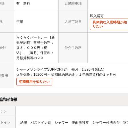
車場
有 無料
近隣駐車場
即入居可
況
空家
入居可能日
具体的な入居時期が知
りたい
らくらくパートナー ［新
規契約時］事務手数料：
会社
３３，０００円（税
仲介手数料
込）、［毎月］保証料：
月額賃料等の２％
シャーメゾンライフSUPPORT24
毎月
1,320円
税込
火災保険：15200円～
短期解約違約金：１年未満賃料の１ヶ月分
他費用
初期費用を知りたい
備詳細情報
ッチン
・トイレ
給湯
バストイレ別
シャワー
洗面所独立
シャワー付洗面台
室