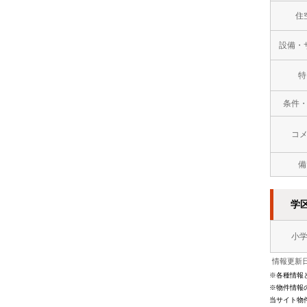
住
万
設備・
円
１
特
０
条件
万
コ
円
備
以
上
学
小
情報更新日
※各種情報
※物件情報
当サイト物