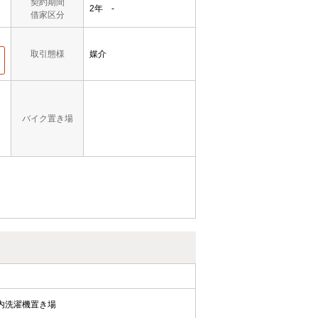
契約期間
2年 -
借家区分
取引態様
媒介
バイク置き場
内洗濯機置き場