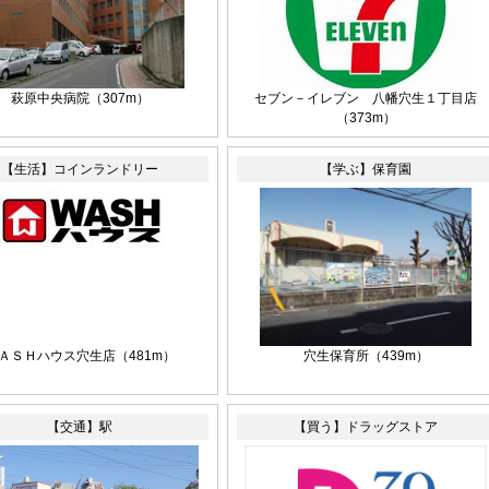
萩原中央病院
（307m）
セブン－イレブン 八幡穴生１丁目店
（373m）
【生活】コインランドリー
【学ぶ】保育園
ＡＳＨハウス穴生店
（481m）
穴生保育所
（439m）
【交通】駅
【買う】ドラッグストア