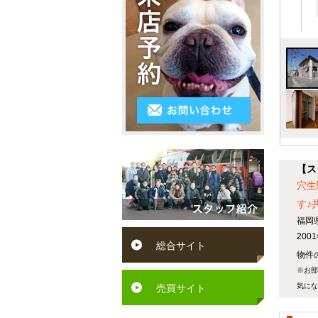
3LDK
シ
～
区
ス
4K
５
小
テ
以
万
倉
ム
上
円
南
キ
５
区
ッ
万
遠
チ
【ス
円
賀
穴生
ン
～
町
す♪
ペ
６
福岡
水
20
ッ
総合サイト
万
巻
物件の
ト
円
※お部
町
気にな
可
売買サイト
６
芦
駅