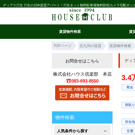
ディアス穴生 穴生の1DK賃貸アパート！穴生ネット無料駐車場無料防犯カメラ宅配ボッ
賃貸物件検索
賃
マイ条件リスト
お気に入り
条件検索
閲覧履歴
TOPページ
北九州の賃貸
賃貸物件検索
ディ
お問合せはこちら
株式会社ハウス倶楽部 本店
3.
093-693-8550
敷金
間取り
物件検索
所在地
人気条件から探す
交通