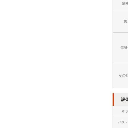
方
イ
駐
８
市
レ
万
現
門
別
円
司
2
～
区
階
９
保証
以
万
上
円
オ
その
９
ー
万
ト
円
設
ロ
～
キ
ッ
１
バス
ク
０