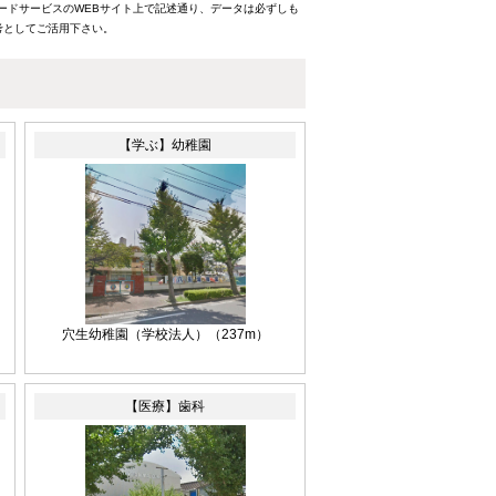
ードサービスのWEBサイト上で記述通り、データは必ずしも
考としてご活用下さい。
【学ぶ】幼稚園
穴生幼稚園（学校法人）
（237m）
【医療】歯科