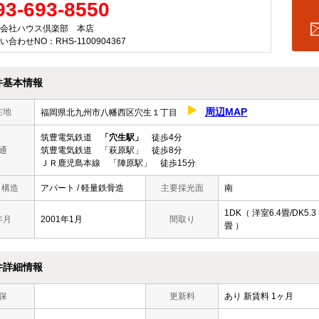
93-693-8550
会社ハウス倶楽部 本店
い合わせNO：RHS-1100904367
件基本情報
周辺MAP
在地
福岡県北九州市八幡西区穴生１丁目
筑豊電気鉄道
「穴生駅」
徒歩4分
通
筑豊電気鉄道 「萩原駅」 徒歩8分
ＪＲ鹿児島本線 「陣原駅」 徒歩15分
/ 構造
アパート / 軽量鉄骨造
主要採光面
南
1DK（ 洋室6.4畳/DK5.3
年月
2001年1月
間取り
畳 ）
件詳細情報
保
更新料
あり 新賃料 1ヶ月