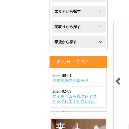
新
エリアから探す
築
八
間取りから探す
フ
幡
1R・
ロ
家賃から探す
西
1K・
ー
区
４
1DK・
リ
お知らせ・ブログ
万
八
1LDK
ン
円
幡
グ
2K・
以
東
2DK・
エ
下
区
2LDK
ア
４
小
コ
3K・
万
倉
ン
3DK・
円
北