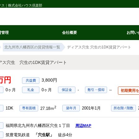
クス｜株式会社ハウス倶楽部
貸管理
会社概要
お問い
北九州市八幡西区の賃貸情報一覧
ディアス穴生 穴生の1DK賃貸アパート
アス穴生 穴生の1DK賃貸アパート
4万円
3,800円
0ヶ月
0ヶ月
-
--
礼金
保証金
敷引・償却
初期費用
2
1DK
2001年1月
専有面積
築年月
所在階 / 階数
27.18ｍ
福岡県北九州市八幡西区穴生１丁目
周辺MAP
筑豊電気鉄道
「穴生駅」
徒歩4分