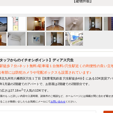
【建物外観】
タッフからのイチオシポイント】ディアス穴生
駅徒歩７分♪ネット無料♪駐車場１台無料♪穴生駅近くの利便性の良い立
共有部には防犯カメラや宅配ボックスも設置されています♪
県北九州市八幡西区穴生１丁目【筑豊電気鉄道 穴生駅徒歩4分】にある1DK賃貸ア
01年1月築の2階建てのアパートで、お部屋は2階建ての2階部分です。
2
広さは27.18ｍ
で人気の1DKです。
屋のもっと詳しい内容や入居時期、諸条件のご相談など、ホームページには掲載が間に合わず載せ
ることが御座いましたらお気軽にメールにて
お問い合わせ
ください。