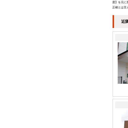
度】を元に
正確とは言
近