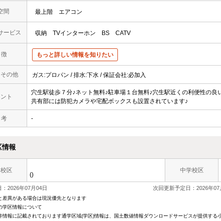
空間
最上階
エアコン
サービス
収納
TVインターホン
BS
CATV
 徴
もっと詳しい情報を知りたい
・その他
ガス:プロパン / 排水:下水 / 保証会社:必加入
穴生駅徒歩７分♪ネット無料♪駐車場１台無料♪穴生駅近くの利便性の良
メント
共有部には防犯カメラや宅配ボックスも設置されています♪
 考
-
区情報
学校区
中学校区
()
：2026年07月04日
次回更新予定日：2026年07
と差異がある場合は現況優先となります
の学区情報について
件情報に記載されております通学区域(学区)情報は、国土数値情報ダウンロードサービスが提供する小学