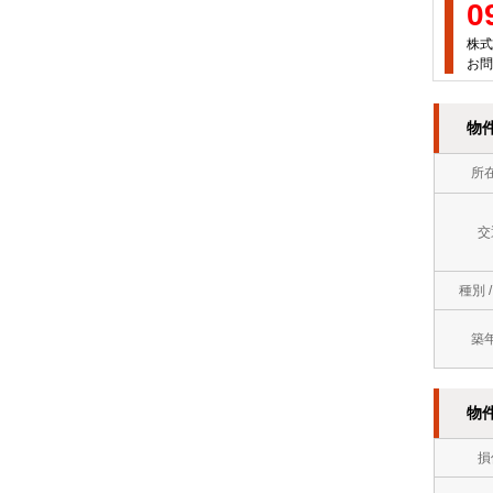
0
万
屋
徒
株式
円
町
お問
歩
～
岡
10
７
物
垣
分
万
所
町
以
円
若
内
交
７
松
ロ
万
種別 
区
フ
円
築
中
ト
～
間
バ
８
物
市
ス
万
損
直
ト
円