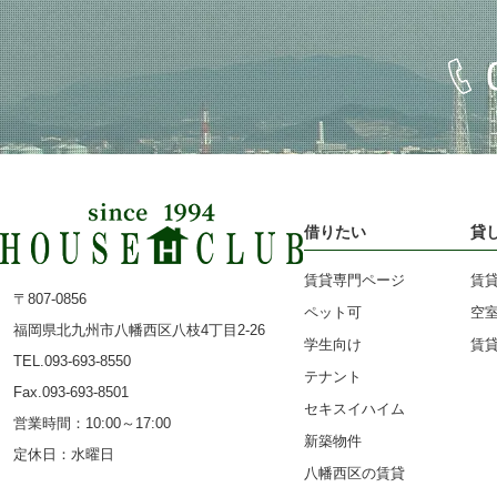
円
若
内
７
松
ロ
万
区
フ
円
中
ト
～
間
バ
８
市
借りたい
貸
ス
万
直
ト
賃貸専門ページ
賃
円
〒807-0856
方
イ
ペット可
空
８
福岡県北九州市八幡西区八枝4丁目2-26
学生向け
賃
市
レ
TEL.093-693-8550
万
テナント
門
別
Fax.093-693-8501
円
セキスイハイム
営業時間：10:00～17:00
司
2
～
新築物件
定休日：水曜日
区
階
八幡西区の賃貸
９