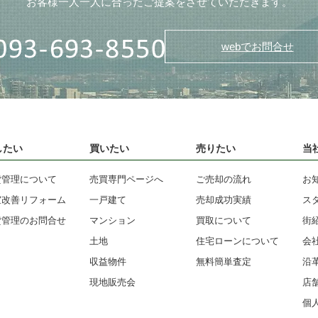
お客様一人一人に合ったご提案をさせていただきます。
webでお問合せ
したい
買いたい
売りたい
当
貸管理について
売買専門ページへ
ご売却の流れ
お
室改善リフォーム
一戸建て
売却成功実績
ス
貸管理のお問合せ
マンション
買取について
街
土地
住宅ローンについて
会
収益物件
無料簡単査定
沿
現地販売会
店
個