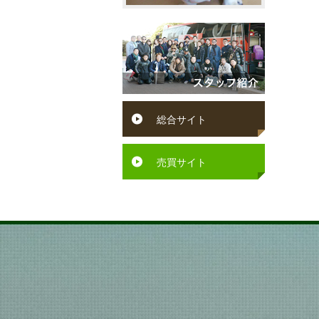
ッ
万
遠
チ
円
賀
ン
～
町
ペ
６
水
ッ
総合サイト
万
巻
ト
円
町
可
売買サイト
６
芦
駅
万
屋
徒
円
町
歩
～
岡
10
７
垣
分
万
町
以