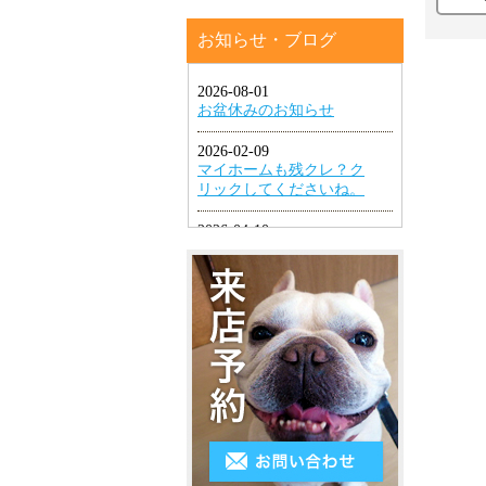
区
４
1DK・
リ
お知らせ・ブログ
万
八
1LDK
ン
円
幡
グ
2K・
以
東
2DK・
エ
下
区
2LDK
ア
４
小
コ
3K・
万
倉
ン
3DK・
円
北
3LDK
シ
～
区
ス
4K
５
小
テ
以
万
倉
ム
上
円
南
キ
５
区