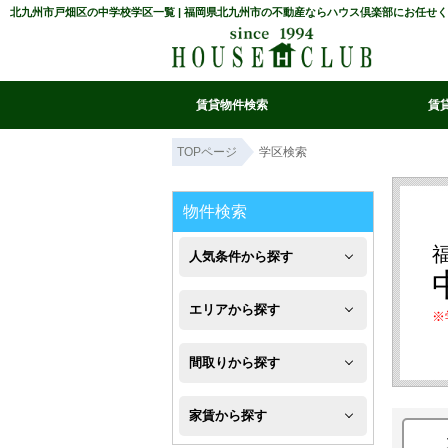
北九州市戸畑区の中学校学区一覧 | 福岡県北九州市の不動産ならハウス倶楽部にお任
賃貸物件検索
賃
マイ条件リスト
お気に入り
条件検索
閲覧履歴
TOPページ
学区検索
物件検索
人気条件から探す
新
エリアから探す
※
築
八
間取りから探す
フ
幡
1R・
ロ
家賃から探す
西
1K・
ー