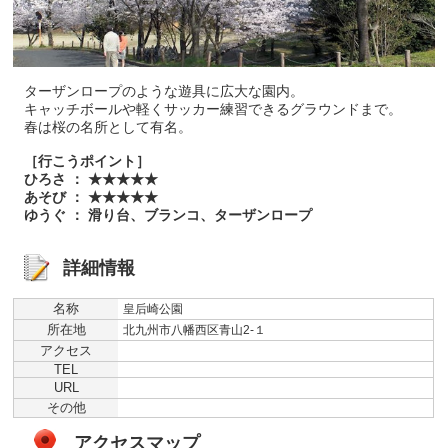
ターザンロープのような遊具に広大な園内。
キャッチボールや軽くサッカー練習できるグラウンドまで。
春は桜の名所として有名。
［行こうポイント］
ひろさ ： ★★★★★
あそび ： ★★★★★
ゆうぐ ： 滑り台、ブランコ、ターザンロープ
詳細情報
名称
皇后崎公園
所在地
北九州市八幡西区青山2-１
アクセス
TEL
URL
その他
アクセスマップ