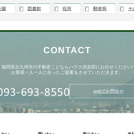
公園
図書館
役所
郵便局
そ
CONTACT
福岡県北九州市の不動産ことならハウス倶楽部にお任せください!
お客様一人一人に合ったご提案をさせていただきます。
webでお問合せ
したい
買いたい
売りたい
当