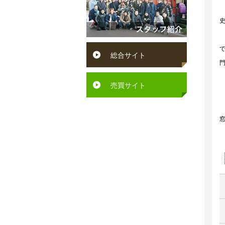
円
賀
ン
～
町
ペ
６
水
ッ
総合サイト
万
巻
ト
円
町
可
売買サイト
６
芦
駅
万
屋
徒
円
町
歩
～
岡
10
７
垣
分
万
町
以
円
若
内
７