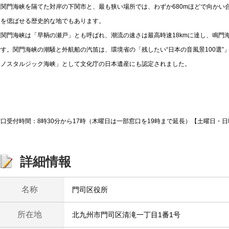
関門海峡を隔てた対岸の下関市と、最も狭い場所では、わずか680mほどで向かい
史を偲ばせる歴史的な地でもあります。
関門海峡は「早鞆の瀬戸」とも呼ばれ、潮流の速さは最高時速18kmに達し、鳴門
です。関門海峡の潮騒と外航船の汽笛は、環境省の「残したい“日本の音風景100選”
門ノスタルジック海峡」として文化庁の日本遺産にも認定されました。
窓口受付時間：8時30分から17時（木曜日は一部窓口を19時まで延長）【土曜日・
詳細情報
名称
門司区役所
所在地
北九州市門司区清滝一丁目1番1号