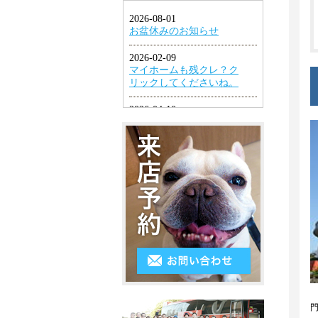
1LDK
ン
円
幡
グ
2K・
以
東
2DK・
エ
下
区
2LDK
ア
４
小
コ
3K・
万
倉
ン
3DK・
円
北
3LDK
シ
～
区
ス
4K
５
小
テ
以
万
倉
ム
上
円
南
キ
５
区
ッ
万
遠
チ