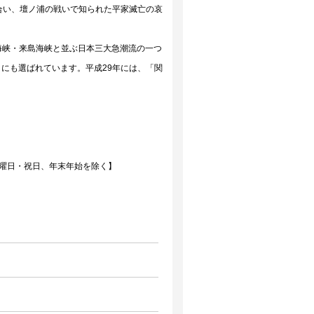
合い、壇ノ浦の戦いで知られた平家滅亡の哀
海峡・来島海峡と並ぶ日本三大急潮流の一つ
」にも選ばれています。平成29年には、「関
日曜日・祝日、年末年始を除く】