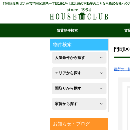
門司区役所 北九州市門司区清滝一丁目1番1号 | 北九州の不動産のことなら株式会社ハウ
賃貸物件検索
賃
マイ条件リスト
お気に入り
条件検索
閲覧履歴
物件検索
門司区
人気条件から探す
役所の一
新
エリアから探す
築
八
間取りから探す
フ
幡
1R・
ロ
家賃から探す
西
1K・
ー
区
４
1DK・
リ
お知らせ・ブログ
万
八