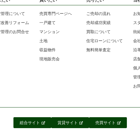
貸管理について
売買専門ページへ
ご売却の流れ
お
室改善リフォーム
一戸建て
売却成功実績
ス
貸管理のお問合せ
マンション
買取について
街
土地
住宅ローンについて
会
収益物件
無料簡単査定
沿
現地販売会
店
個
管
お
総合サイト
賃貸サイト
売買サイト