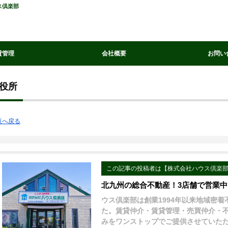
ス倶楽部
貸管理
会社概要
お問い
役所
覧へ戻る
この記事の投稿者は【株式会社ハウス倶楽
北九州の総合不動産！3店舗で営業
ウス倶楽部は創業1994年以来地域密
た。賃貸仲介・賃貸管理・売買仲介・
みをワンストップでご提供させていた