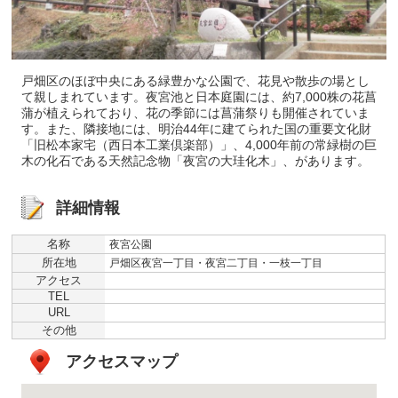
戸畑区のほぼ中央にある緑豊かな公園で、花見や散歩の場とし
て親しまれています。夜宮池と日本庭園には、約7,000株の花菖
蒲が植えられており、花の季節には菖蒲祭りも開催されていま
す。また、隣接地には、明治44年に建てられた国の重要文化財
「旧松本家宅（西日本工業倶楽部）」、4,000年前の常緑樹の巨
木の化石である天然記念物「夜宮の大珪化木」、があります。
詳細情報
名称
夜宮公園
所在地
戸畑区夜宮一丁目・夜宮二丁目・一枝一丁目
アクセス
TEL
URL
その他
アクセスマップ