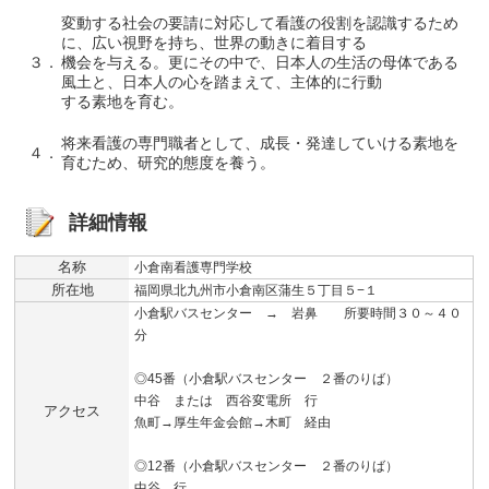
変動する社会の要請に対応して看護の役割を認識するため
に、広い視野を持ち、世界の動きに着目する
３．
機会を与える。更にその中で、日本人の生活の母体である
風土と、日本人の心を踏まえて、主体的に行動
する素地を育む。
将来看護の専門職者として、成長・発達していける素地を
４．
育むため、研究的態度を養う。
詳細情報
名称
小倉南看護専門学校
所在地
福岡県北九州市小倉南区蒲生５丁目５−１
小倉駅バスセンター → 岩鼻 所要時間３０～４０
分
◎45番（小倉駅バスセンター ２番のりば）
中谷 または 西谷変電所 行
アクセス
魚町→厚生年金会館→木町 経由
◎12番（小倉駅バスセンター ２番のりば）
中谷 行