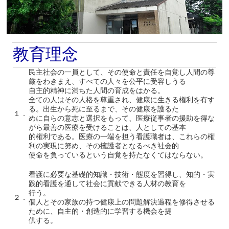
教育理念
民主社会の一員として、その使命と責任を自覚し人間の尊
厳をわきまえ、すべての人々を公平に受容しうる
自主的精神に満ちた人間の育成をはかる。
全ての人はその人格を尊重され、健康に生きる権利を有す
る。出生から死に至るまで、その健康を護るた
１．
めに自らの意志と選択をもって、医療従事者の援助を得な
がら最善の医療を受けることは、人としての基本
的権利である。医療の一端を担う看護職者は、これらの権
利の実現に努め、その擁護者となるべき社会的
使命を負っているという自覚を持たなくてはならない。
看護に必要な基礎的知識・技術・態度を習得し、知的・実
践的看護を通して社会に貢献できる人材の教育を
行う。
２．
個人とその家族の持つ健康上の問題解決過程を修得させる
ために、自主的・創造的に学習する機会を提
供する。