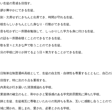
しい生徒の育成を目指す。
挨拶が爽やかにできる生徒。
遅刻・欠席せずにきちんと出席でき、時間が守れる生徒。
高校生らしいきちんとした身なり・行動ができる生徒。
弱音を吐かずに一所懸命勉強して、しっかりした学力を身に付ける生徒。
人の話を一所懸命聴くことのできるできる生徒。
校歌を堂々と大きな声で歌うことのできる生徒。
自分の学校に誇りが持てるよう日々努力することができる生徒。
全日制単位制普通科高校として、生徒の自主性・自律性を尊重するとともに、自己の
を目指す。特に次の５点を重視する。
校内美化が行き届いた清潔感溢れる学校。
授業規律の確立のもと、和やかさと緊張感のある学究的雰囲気に満ちた学校。
教師と生徒、生徒相互に尊敬といたわりの気持ちを育み、互いに感動し合うことので
地域に開かれ、親しまれ、愛され、必要とされる学校。