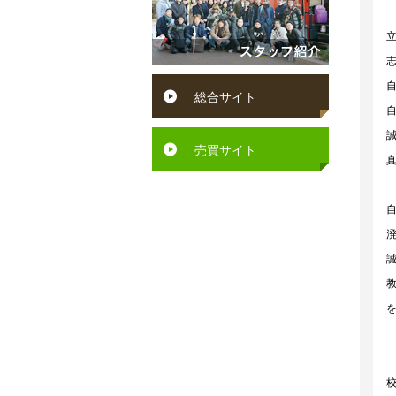
円
賀
ン
～
町
ペ
６
水
ッ
総合サイト
万
巻
ト
円
町
可
売買サイト
６
芦
駅
万
屋
徒
円
町
歩
～
岡
10
７
垣
分
万
町
以
円
若
内
７