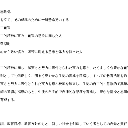
立志勤勉
志を立て、その成就のために一所懸命努力する
自主創造
自主的精神に富み、創造の意欲に満ちた人
誠敬忍耐
真心から敬い慎み、困苦に耐える意志と体力を持った人
自主的精神に満ち、誠実さと努力に裏付けられた実力を尊ぶ、たくましく心豊かな創
溌剌として礼儀正しく、明るく爽やかな生徒の育成を目指し、すべての教育活動を通
誠実さと努力に裏付けられた実力を尊ぶ校風を確立し、生徒の自主的・意欲的で真摯
教師の適切な指導のもと、生徒の自主的で自律的な態度を育成し、豊かな情操と忍耐
を育成する。
校訓、教育目標、教育方針のもと、新しい社会を創造していく者としての自覚と責任