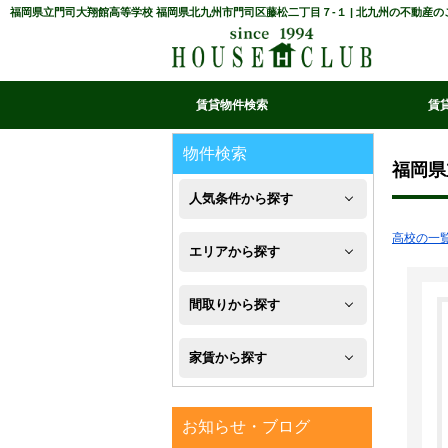
福岡県立門司大翔館高等学校 福岡県北九州市門司区藤松二丁目７-１ | 北九州の不動産
賃貸物件検索
賃
マイ条件リスト
お気に入り
条件検索
閲覧履歴
物件検索
福岡県
人気条件から探す
高校の一
新
エリアから探す
築
八
間取りから探す
フ
幡
1R・
ロ
家賃から探す
西
1K・
ー
区
４
1DK・
リ
お知らせ・ブログ
万
八