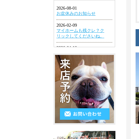
1LDK
ン
円
幡
グ
2K・
以
東
2DK・
エ
下
区
2LDK
ア
４
小
コ
3K・
万
倉
ン
3DK・
円
北
3LDK
シ
～
区
ス
4K
５
小
テ
以
万
倉
ム
上
円
南
キ
５
区
ッ
万
遠
チ