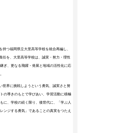
を持つ福岡県立大里高等学校を統合再編し、
責任を、大里高等学校は、誠実・努力・理性
き継ぎ、更なる飛躍・発展と地域の活性化に応
た。
い世界に挑戦しようという勇気、誠実さと努
プトの導きのもとで学びあい、学習活動に積極
ともに、学校の続く限り、後世代に、「学ぶ人
ャレンジする勇気」であることの真実をつたえ