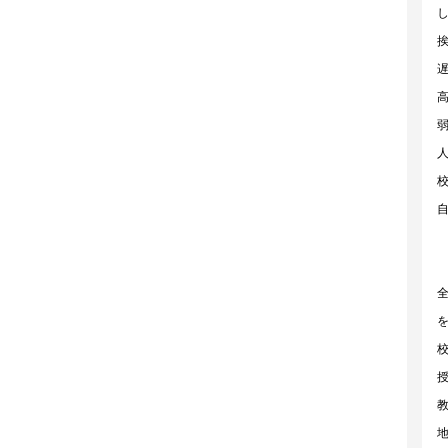
松
ロ
万
区
フ
円
中
ト
～
間
バ
８
市
ス
万
直
ト
円
方
イ
８
市
レ
万
門
別
円
司
2
～
区
階
９
以
万
上
円