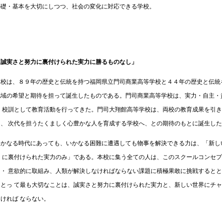
基礎・基本を大切にしつつ、社会の変化に対応できる学校。
「誠実さと努力に裏付けられた実力に勝るものなし」
本校は、８９年の歴史と伝統を持つ福岡県立門司商業高等学校と４４年の歴史と伝統
地域の希望と期待を担って誕生したものである。門司商業高等学校は、実力・自主・
を 校訓として教育活動を行ってきた。門司大翔館高等学校は、両校の教育成果を引
え、 次代を担うたくましく心豊かな人を育成する学校へ、との期待のもとに誕生し
いかなる時代にあっても、いかなる困難に遭遇しても物事を解決できる力は、「新し
力 に裏付けられた実力のみ」である。本校に集う全ての人は、このスクールコンセ
的・ 意欲的に取組み、人類が解決しなければならない課題に積極果敢に挑戦すると
にとっ て最も大切なことは、誠実さと努力に裏付けられた実力と、新しい世界にチ
なければ ならない。