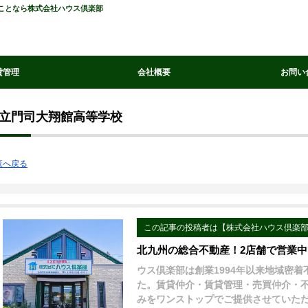
のことなら株式会社ハウス倶楽部
貸管理
会社概要
お問い
立門司大翔館高等学校
覧へ戻る
この記事の投稿者は【株式会社ハウス倶楽
北九州の総合不動産！2店舗で営業
ウス倶楽部は創業1994年以来地域密
た。賃貸仲介・賃貸管理・売買仲介・
みをワンストップでご提供させていた