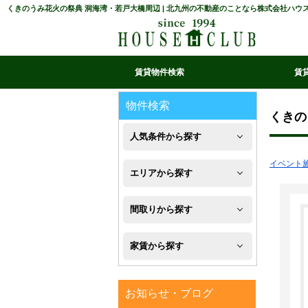
くきのうみ花火の祭典 洞海湾・若戸大橋周辺 | 北九州の不動産のことなら株式会社ハウ
賃貸物件検索
賃
マイ条件リスト
お気に入り
条件検索
閲覧履歴
物件検索
くきの
人気条件から探す
イベント
新
エリアから探す
築
八
間取りから探す
フ
幡
1R・
ロ
家賃から探す
西
1K・
ー
区
４
1DK・
リ
お知らせ・ブログ
万
八