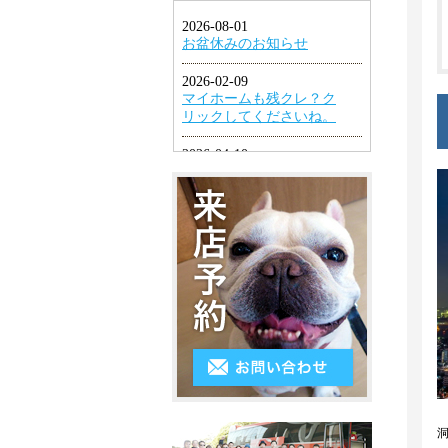
1LDK
ン
円
幡
グ
2K・
以
東
2DK・
エ
下
区
2LDK
ア
４
小
コ
3K・
万
倉
ン
3DK・
円
北
3LDK
シ
～
区
ス
4K
５
小
テ
以
万
倉
ム
上
円
南
キ
５
区
ッ
万
遠
チ