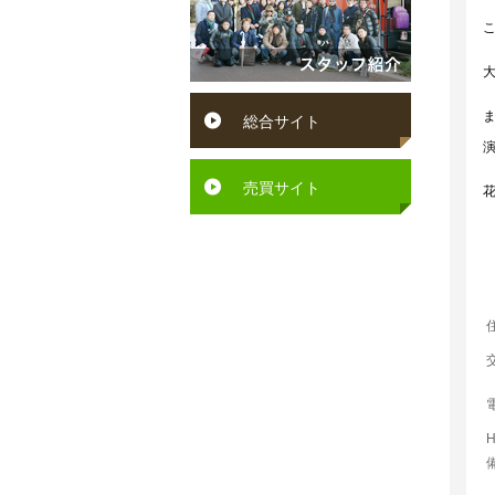
円
賀
ン
～
町
ペ
６
水
ッ
総合サイト
万
巻
ト
円
町
可
売買サイト
６
芦
駅
万
屋
徒
円
町
歩
～
岡
10
７
垣
分
万
町
以
円
若
内
７