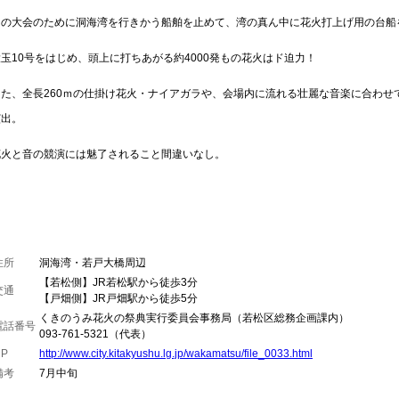
この大会のために洞海湾を行きかう船舶を止めて、湾の真ん中に花火打上げ用の台船
大玉10号をはじめ、頭上に打ちあがる約4000発もの花火はド迫力！
また、全長260ｍの仕掛け花火・ナイアガラや、会場内に流れる壮麗な音楽に合わせ
演出。
花火と音の競演には魅了されること間違いなし。
住所
洞海湾・若戸大橋周辺
【若松側】JR若松駅から徒歩3分
交通
【戸畑側】JR戸畑駅から徒歩5分
くきのうみ花火の祭典実行委員会事務局（若松区総務企画課内）
電話番号
093-761-5321（代表）
HP
http://www.city.kitakyushu.lg.jp/wakamatsu/file_0033.html
備考
7月中旬