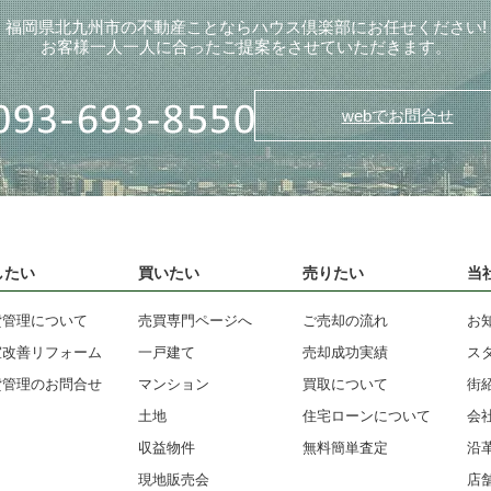
福岡県北九州市の不動産ことならハウス倶楽部にお任せください!
お客様一人一人に合ったご提案をさせていただきます。
webでお問合せ
したい
買いたい
売りたい
当
貸管理について
売買専門ページへ
ご売却の流れ
お
室改善リフォーム
一戸建て
売却成功実績
ス
貸管理のお問合せ
マンション
買取について
街
土地
住宅ローンについて
会
収益物件
無料簡単査定
沿
現地販売会
店