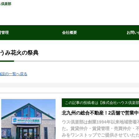
ス倶楽部
貸管理
会社概要
お問い
うみ花火の祭典
施設の一覧へ戻る
この記事の投稿者は【株式会社ハウス倶楽
北九州の総合不動産！2店舗で営業
ウス倶楽部は創業1994年以来地域密
た。賃貸仲介・賃貸管理・売買仲介・
みをワンストップでご提供させていた