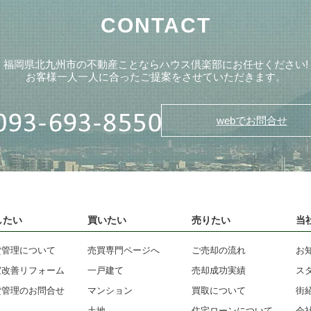
CONTACT
福岡県北九州市の不動産ことならハウス倶楽部にお任せください!
お客様一人一人に合ったご提案をさせていただきます。
webでお問合せ
したい
買いたい
売りたい
当
貸管理について
売買専門ページへ
ご売却の流れ
お
室改善リフォーム
一戸建て
売却成功実績
ス
貸管理のお問合せ
マンション
買取について
街
土地
住宅ローンについて
会