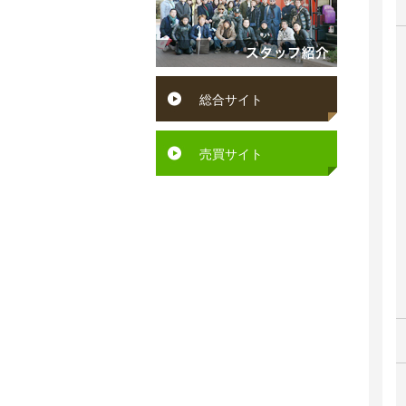
円
賀
ン
～
町
ペ
６
水
ッ
総合サイト
万
巻
ト
円
町
可
売買サイト
６
芦
駅
万
屋
徒
円
町
歩
～
岡
10
７
垣
分
万
町
以
円
若
内
７