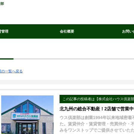
楽部
貸管理
会社概要
お問い
屋の一覧へ戻る
この記事の投稿者は【株式会社ハウス倶楽
北九州の総合不動産！2店舗で営業
ウス倶楽部は創業1994年以来地域密
た。賃貸仲介・賃貸管理・売買仲介・
みをワンストップでご提供させていた