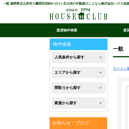
一航 福岡県北九州市八幡西区則松6-13-1 | 北九州の不動産のことなら株式会社ハウス倶
賃貸物件検索
賃
マイ条件リスト
お気に入り
条件検索
閲覧履歴
物件検索
一航
人気条件から探す
ラーメン
新
エリアから探す
築
八
間取りから探す
フ
幡
1R・
ロ
家賃から探す
西
1K・
ー
区
４
1DK・
リ
お知らせ・ブログ
万
八