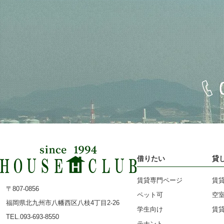
借りたい
貸
賃貸専門ページ
賃
〒807-0856
ペット可
空
福岡県北九州市八幡西区八枝4丁目2-26
学生向け
賃
TEL.093-693-8550
テナント