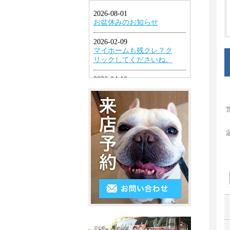
1LDK
ン
円
幡
グ
2K・
以
東
2DK・
エ
下
区
2LDK
ア
４
小
コ
3K・
万
倉
ン
3DK・
円
北
3LDK
シ
～
区
ス
4K
５
小
テ
以
万
倉
ム
上
円
南
キ
５
区
ッ
万
遠
チ