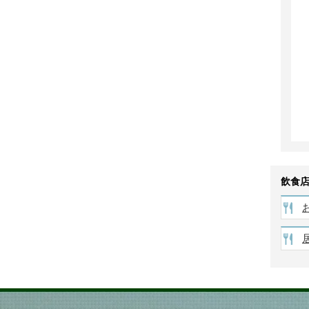
以
上
飲食