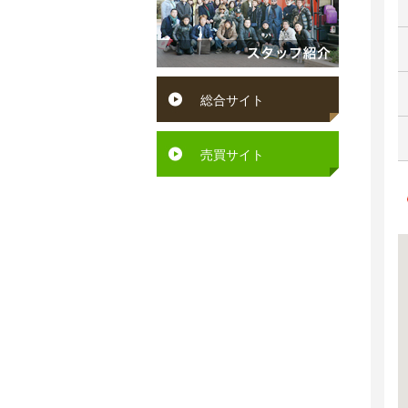
円
賀
ン
～
町
ペ
６
水
ッ
総合サイト
万
巻
ト
円
町
可
売買サイト
６
芦
駅
万
屋
徒
円
町
歩
～
岡
10
７
垣
分
万
町
以
円
若
内
７