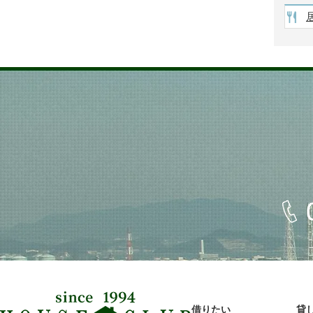
以
上
借りたい
貸