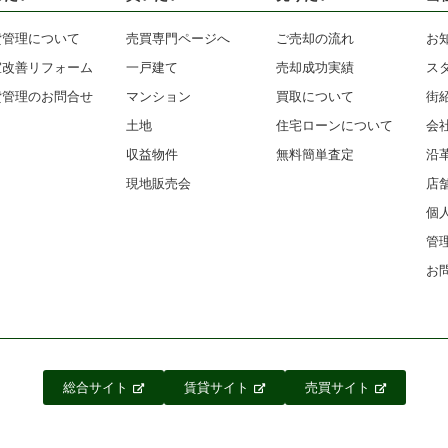
貸管理について
売買専門ページへ
ご売却の流れ
お
室改善リフォーム
一戸建て
売却成功実績
ス
貸管理のお問合せ
マンション
買取について
街
土地
住宅ローンについて
会
収益物件
無料簡単査定
沿
現地販売会
店
個
管
お
総合サイト
賃貸サイト
売買サイト