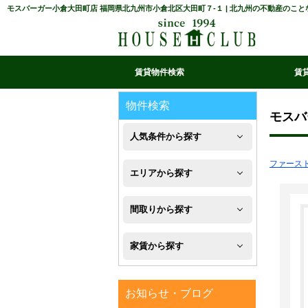
モスバーガー小倉大田町店 福岡県北九州市小倉北区大田町７-１ | 北九州の不動産のこ
賃貸物件検索
賃
マイ条件リスト
お気に入り
条件検索
閲覧履歴
物件検索
モスバ
人気条件から探す
ファース
新
エリアから探す
築
八
間取りから探す
フ
幡
1R・
ロ
家賃から探す
西
1K・
ー
区
４
1DK・
リ
お知らせ・ブログ
万
八