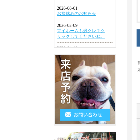
1LDK
ン
円
幡
グ
2K・
以
東
2DK・
エ
下
区
2LDK
ア
４
小
コ
3K・
万
倉
ン
3DK・
円
北
3LDK
シ
～
区
ス
4K
５
小
テ
以
万
倉
ム
上
円
南
キ
５
区
ッ
万
遠
チ