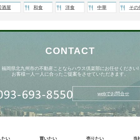
居酒屋
和食
洋食
中華
その
CONTACT
福岡県北九州市の不動産ことならハウス倶楽部にお任せください!
お客様一人一人に合ったご提案をさせていただきます。
webでお問合せ
したい
買いたい
売りたい
当