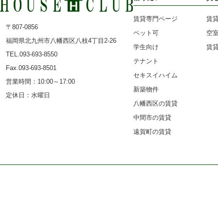
賃貸専門ページ
賃
〒807-0856
ペット可
空
福岡県北九州市八幡西区八枝4丁目2-26
学生向け
賃
TEL.093-693-8550
テナント
Fax.093-693-8501
セキスイハイム
営業時間：10:00～17:00
新築物件
定休日：水曜日
八幡西区の賃貸
中間市の賃貸
遠賀町の賃貸