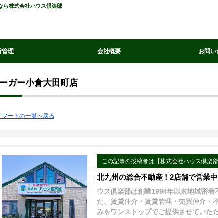
となら株式会社ハウス倶楽部
貸管理
会社概要
お問い
ーガー小倉大田町店
トフードの一覧へ戻る
この記事の投稿者は【株式会社ハウス倶楽
北九州の総合不動産！2店舗で営業
ウス倶楽部は創業1994年以来地域密
た。賃貸仲介・賃貸管理・売買仲介・
みをワンストップでご提供させていた