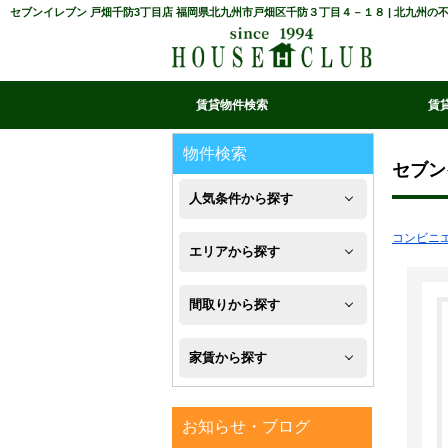
セブンイレブン 戸畑千防3丁目店 福岡県北九州市戸畑区千防３丁目４－１８ | 北九州
賃貸物件検索
賃
マイ条件リスト
お気に入り
条件検索
閲覧履歴
物件検索
セブン
人気条件から探す
コンビニ
新
エリアから探す
築
八
間取りから探す
フ
幡
1R・
ロ
家賃から探す
西
1K・
ー
区
４
1DK・
リ
お知らせ・ブログ
万
八