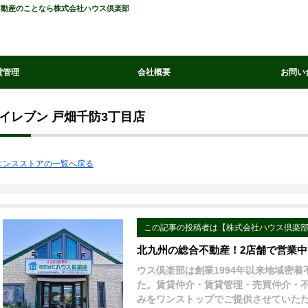
の不動産のことなら株式会社ハウス倶楽部
貸管理
会社概要
お問い
イレブン 戸畑千防3丁目店
エンスストアの一覧へ戻る
この記事の投稿者は【株式会社ハウス倶楽
北九州の総合不動産！2店舗で営業
ウス倶楽部は創業1994年以来地域密
た。賃貸仲介・賃貸管理・売買仲介・
みをワンストップでご提供させていた