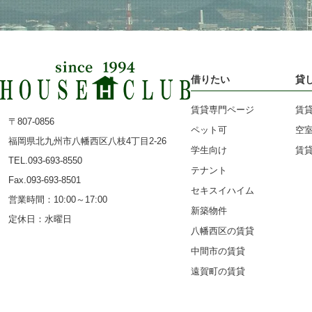
借りたい
貸
賃貸専門ページ
賃
〒807-0856
ペット可
空
福岡県北九州市八幡西区八枝4丁目2-26
学生向け
賃
TEL.093-693-8550
テナント
Fax.093-693-8501
セキスイハイム
営業時間：10:00～17:00
新築物件
定休日：水曜日
八幡西区の賃貸
中間市の賃貸
遠賀町の賃貸