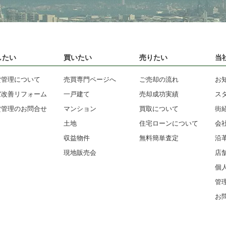
したい
買いたい
売りたい
当
貸管理について
売買専門ページへ
ご売却の流れ
お
室改善リフォーム
一戸建て
売却成功実績
ス
貸管理のお問合せ
マンション
買取について
街
土地
住宅ローンについて
会
収益物件
無料簡単査定
沿
現地販売会
店
個
管
お