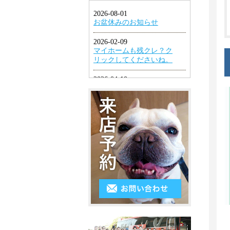
1LDK
ン
円
幡
グ
2K・
以
東
2DK・
エ
下
区
2LDK
ア
４
小
コ
3K・
万
倉
ン
3DK・
円
北
3LDK
シ
～
区
ス
4K
５
小
テ
以
万
倉
ム
上
円
南
キ
５
区
ッ
万
遠
チ