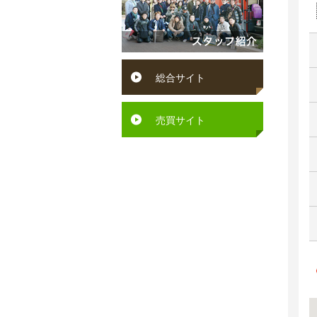
円
賀
ン
～
町
ペ
６
水
ッ
総合サイト
万
巻
ト
円
町
可
売買サイト
６
芦
駅
万
屋
徒
円
町
歩
～
岡
10
７
垣
分
万
町
以
円
若
内
７